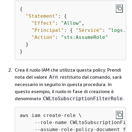
{
"Statement"
: 
{
"Effect"
: 
"Allow"
,

"Principal"
: 
{
"Service"
: 
"logs.am
"Action"
: 
"sts:AssumeRole"
  }

}
Crea il ruolo IAM che utilizza questa policy. Prendi
nota del valore
restituito dal comando, sarà
Arn
necessario in seguito in questa procedura. In
questo esempio, il ruolo in fase di creazione è
denominato
.
CWLtoSubscriptionFilterRole
aws iam create-role \ 

     --role-name CWLtoSubscriptionFilt
     --assume-role-policy-document fil