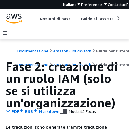
Italiano
Preferenze
Contattaci
F
Nozioni di base
Guide all'assistenza
Documentazione
Amazon CloudWatch
Guida per l’uten
Fase 2: creazione di
Documentazione
Amazon CloudWatch
Guida per l’uten
un ruolo IAM (solo
se si utilizza
un'organizzazione)
PDF
RSS
Markdown
Modalità Focus
Le traduzioni sono generate tramite traduzione