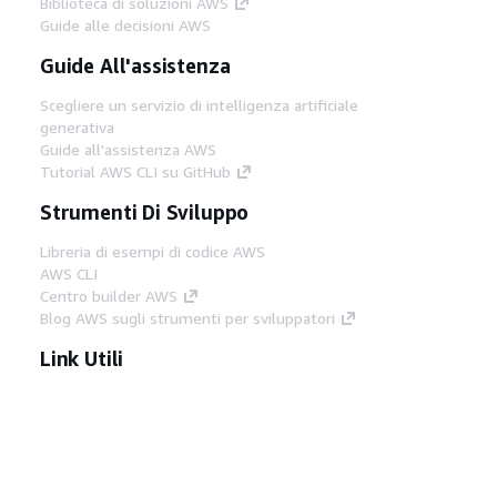
Biblioteca di soluzioni AWS
Guide alle decisioni AWS
Guide All'assistenza
Scegliere un servizio di intelligenza artificiale
generativa
Guide all'assistenza AWS
Tutorial AWS CLI su GitHub
Strumenti Di Sviluppo
Libreria di esempi di codice AWS
AWS CLI
Centro builder AWS
Blog AWS sugli strumenti per sviluppatori
Link Utili
Scarica il server MCP di AWS Docs
Accedi alla Console AWS
Forum di AWS re:Post