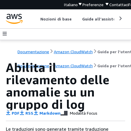
Italiano
Preferenze
Contattaci
F
Nozioni di base
Guide all'assistenza
Documentazione
Amazon CloudWatch
Guida per l’uten
Abilita il
Documentazione
Amazon CloudWatch
Guida per l’uten
rilevamento delle
anomalie su un
gruppo di log
PDF
RSS
Markdown
Modalità Focus
Le traduzioni sono generate tramite traduzione