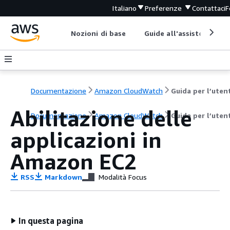
Italiano
Preferenze
Contattaci
F
Nozioni di base
Guide all'assistenza
Documentazione
Amazon CloudWatch
Guida per l’uten
Abilitazione delle
Documentazione
Amazon CloudWatch
Guida per l’uten
applicazioni in
Amazon EC2
RSS
Markdown
Modalità Focus
In questa pagina