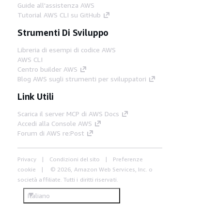
Guide all'assistenza AWS
Tutorial AWS CLI su GitHub
Strumenti Di Sviluppo
Libreria di esempi di codice AWS
AWS CLI
Centro builder AWS
Blog AWS sugli strumenti per sviluppatori
Link Utili
Scarica il server MCP di AWS Docs
Accedi alla Console AWS
Forum di AWS re:Post
Privacy
Condizioni del sito
Preferenze
cookie
© 2026, Amazon Web Services, Inc. o
società affiliate. Tutti i diritti riservati.
Italiano