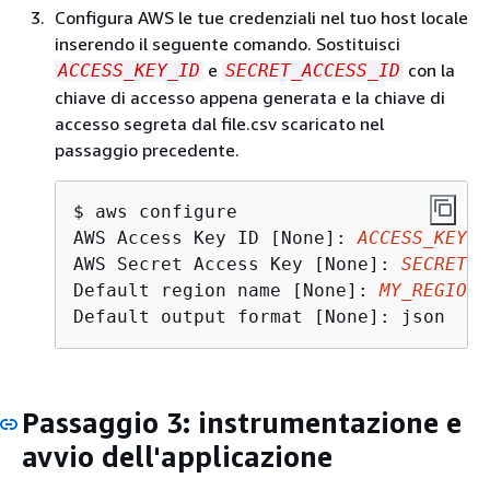
Configura AWS le tue credenziali nel tuo host locale
inserendo il seguente comando. Sostituisci
e
con la
ACCESS_KEY_ID
SECRET_ACCESS_ID
chiave di accesso appena generata e la chiave di
accesso segreta dal file.csv scaricato nel
passaggio precedente.
$ aws configure

AWS Access Key ID [None]: 
ACCESS_KEY_I
AWS Secret Access Key [None]: 
SECRET_A
Default region name [None]: 
MY_REGION
Default output format [None]: json
Passaggio 3: instrumentazione e
avvio dell'applicazione