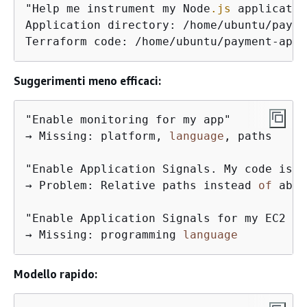
"Help me instrument my Node
.js
 applicatio
Application directory: /home/ubuntu/payme
Terraform code: /home/ubuntu/payment-api/
Suggerimenti meno efficaci:
"Enable monitoring for my app"

→ Missing: platform, 
language
, paths

"Enable Application Signals. My code is i
→ Problem: Relative paths instead 
of
 abso
"Enable Application Signals for my EC2 se
→ Missing: programming 
language
Modello rapido: