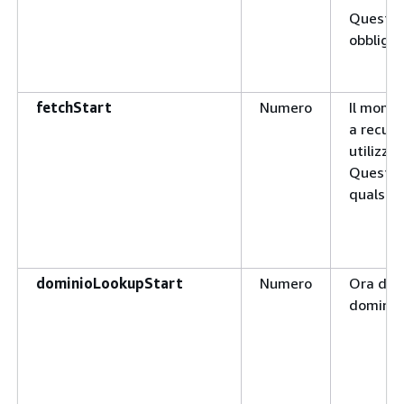
Questo 
obbligat
fetchStart
Numero
Il momen
a recup
utilizza
Questo è
qualsias
dominioLookupStart
Numero
Ora di a
dominio