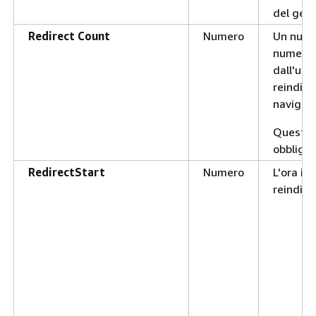
del gest
Redirect Count
Numero
Un nume
numero d
dall'ult
reindiri
navigazi
Questo 
obbligat
RedirectStart
Numero
L'ora in 
reindir