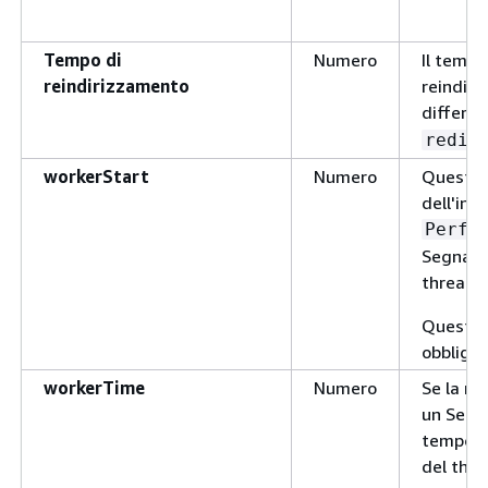
Tempo di
Numero
Il tempo
reindirizzamento
reindir
differe
redir
workerStart
Numero
Questa 
dell'int
Perfo
Segna l'
thread d
Questo 
obbligat
workerTime
Numero
Se la ri
un Servi
tempo n
del thre