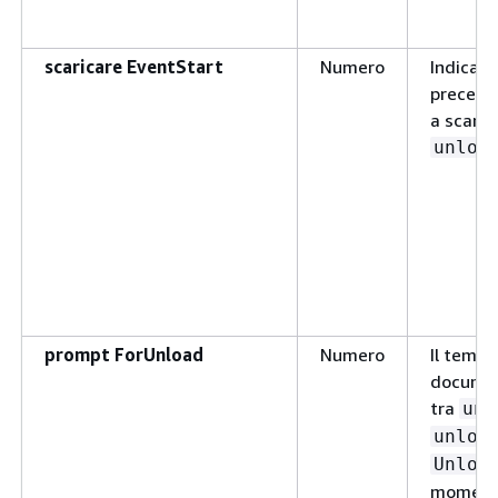
scaricare EventStart
Numero
Indica l
preceden
a scaric
unloa
prompt ForUnload
Numero
Il tempo
document
tra
unl
unloa
Unloa
momento 