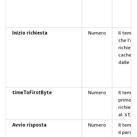
Inizio richiesta
Numero
Il temp
che l'ag
richiede
cache de
dalle ris
timeToFirstByte
Numero
Il tempo
primo by
richiest
al
star
Avvio risposta
Numero
Il temp
il parse