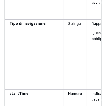
avviato 
Tipo di navigazione
Stringa
Rapprese
Questo 
obbligat
startTime
Numero
Indica q
l'evento