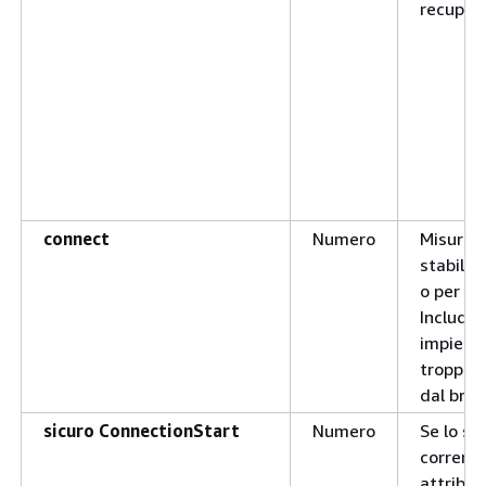
recuper
connect
Numero
Misura i
stabilir
o per es
Include 
impiega
troppe 
dal brow
sicuro ConnectionStart
Numero
Se lo s
corrente
attribut