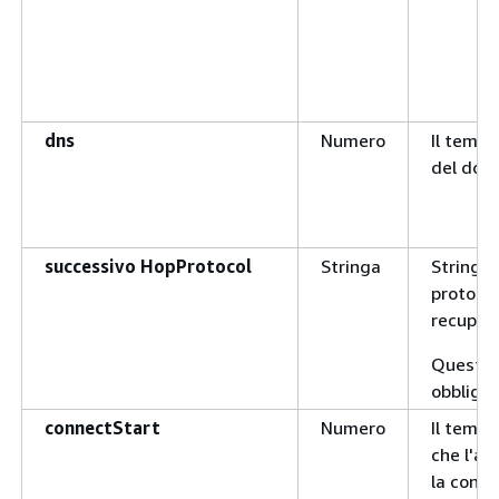
dns
Numero
Il tempo
del domi
successivo HopProtocol
Stringa
Stringa 
protocol
recupera
Questo 
obbligat
connectStart
Numero
Il temp
che l'ag
la conne