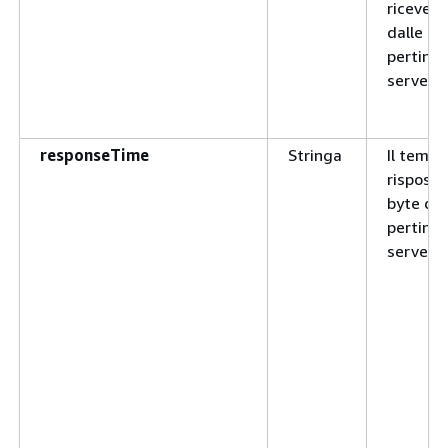
riceve i
dalle ca
pertinent
server.
responseTime
Stringa
Il tempo
rispost
byte dal
pertinent
server.