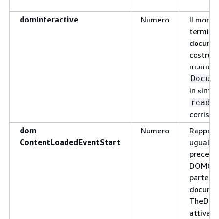
domInteractive
Numero
Il momen
terminat
documen
costruit
momento
Docum
in «inte
ready
corrisp
dom
Numero
Rapprese
ContentLoadedEventStart
uguale 
preceden
DOMCon
parte de
documen
TheDOMC
attiva 