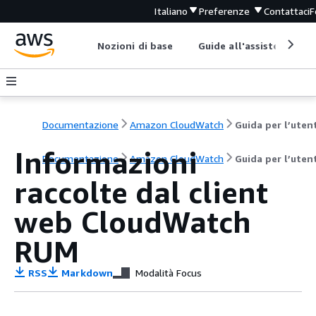
Italiano
Preferenze
Contattaci
F
Nozioni di base
Guide all'assistenza
Documentazione
Amazon CloudWatch
Guida per l’uten
Informazioni
Documentazione
Amazon CloudWatch
Guida per l’uten
raccolte dal client
web CloudWatch
RUM
RSS
Markdown
Modalità Focus