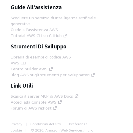
Guide All'assistenza
Scegliere un servizio di intelligenza artificiale
generativa
Guide all'assistenza AWS
Tutorial AWS CLI su GitHub
Strumenti Di Sviluppo
Libreria di esempi di codice AWS
AWS CLI
Centro builder AWS
Blog AWS sugli strumenti per sviluppatori
Link Utili
Scarica il server MCP di AWS Docs
Accedi alla Console AWS
Forum di AWS re:Post
Privacy
Condizioni del sito
Preferenze
cookie
© 2026, Amazon Web Services, Inc. o