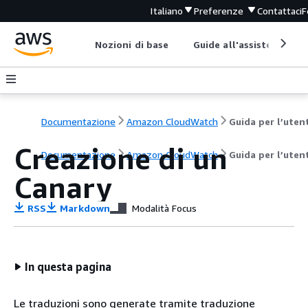
Italiano
Preferenze
Contattaci
F
Nozioni di base
Guide all'assistenza
Documentazione
Amazon CloudWatch
Guida per l’uten
Creazione di un
Documentazione
Amazon CloudWatch
Guida per l’uten
Canary
RSS
Markdown
Modalità Focus
In questa pagina
Le traduzioni sono generate tramite traduzione