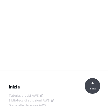
Inizia
in alto
Tutorial pratici AWS
Biblioteca di soluzioni AWS
Guide alle decisioni AWS