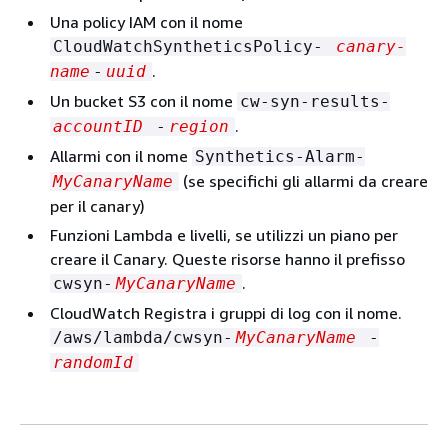
Una policy IAM con il nome
CloudWatchSyntheticsPolicy-
canary-
.
name
-
uuid
Un bucket S3 con il nome
cw-syn-results-
.
accountID
-
region
Allarmi con il nome
Synthetics-Alarm-
(se specifichi gli allarmi da creare
MyCanaryName
per il canary)
Funzioni Lambda e livelli, se utilizzi un piano per
creare il Canary. Queste risorse hanno il prefisso
.
cwsyn-
MyCanaryName
CloudWatch Registra i gruppi di log con il nome.
/aws/lambda/cwsyn-
MyCanaryName
-
randomId