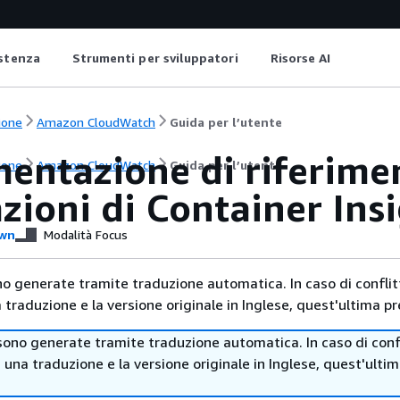
istenza
Strumenti per sviluppatori
Risorse AI
ione
Amazon CloudWatch
Guida per l’utente
entazione di riferimen
ione
Amazon CloudWatch
Guida per l’utente
zioni di Container Ins
wn
Modalità Focus
no generate tramite traduzione automatica. In caso di conflitt
traduzione e la versione originale in Inglese, quest'ultima pr
sono generate tramite traduzione automatica. In caso di confl
i una traduzione e la versione originale in Inglese, quest'ulti