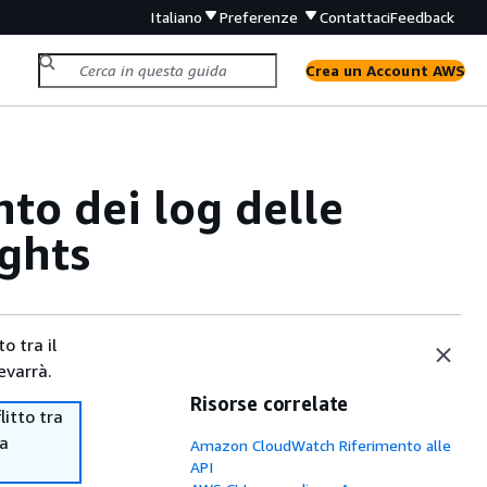
Italiano
Preferenze
Contattaci
Feedback
Crea un Account AWS
to dei log delle
ights
o tra il
evarrà.
Risorse correlate
itto tra
ma
Amazon CloudWatch Riferimento alle
API