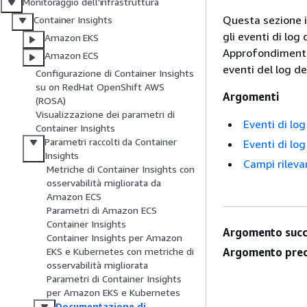
Monitoraggio dell'infrastruttura
Questa sezione i
Container Insights
gli eventi di log
Amazon EKS
Approfondimenti 
Amazon ECS
eventi del log de
Configurazione di Container Insights
su on RedHat OpenShift AWS
Argomenti
(ROSA)
Visualizzazione dei parametri di
Eventi di lo
Container Insights
Parametri raccolti da Container
Eventi di lo
Insights
Campi rileva
Metriche di Container Insights con
osservabilità migliorata da
Amazon ECS
Parametri di Amazon ECS
Container Insights
Argomento succ
Container Insights per Amazon
Argomento prec
EKS e Kubernetes con metriche di
osservabilità migliorata
Parametri di Container Insights
per Amazon EKS e Kubernetes
Documentazione di