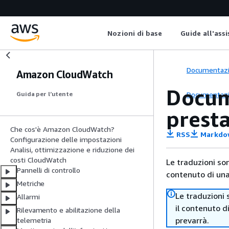
Nozioni di base
Guide all'ass
Documentaz
Amazon CloudWatch
Docum
Documentaz
Guida per l’utente
presta
Che cos'è Amazon CloudWatch?
RSS
Markdo
Configurazione delle impostazioni
Analisi, ottimizzazione e riduzione dei
costi CloudWatch
Le traduzioni so
Pannelli di controllo
contenuto di una 
Metriche
Le traduzioni 
Allarmi
il contenuto d
Rilevamento e abilitazione della
prevarrà.
telemetria