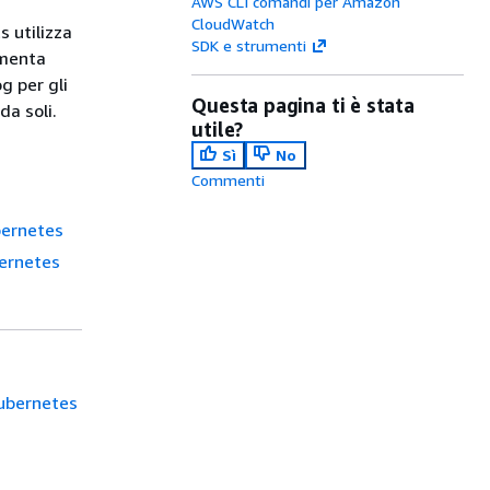
AWS CLI comandi per Amazon
CloudWatch
 utilizza
SDK e strumenti
ementa
g per gli
Questa pagina ti è stata
da soli.
utile?
Sì
No
Commenti
bernetes
bernetes
Kubernetes