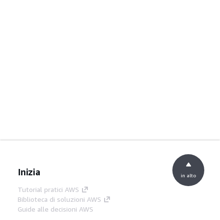
Inizia
in alto
Tutorial pratici AWS
Biblioteca di soluzioni AWS
Guide alle decisioni AWS