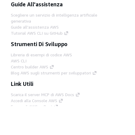
Guide All'assistenza
Scegliere un servizio di intelligenza artificiale
generativa
Guide all'assistenza AWS
Tutorial AWS CLI su GitHub
Strumenti Di Sviluppo
Libreria di esempi di codice AWS
AWS CLI
Centro builder AWS
Blog AWS sugli strumenti per sviluppatori
Link Utili
Scarica il server MCP di AWS Docs
Accedi alla Console AWS
Forum di AWS re:Post
Privacy
Condizioni del sito
Preferenze
cookie
© 2026, Amazon Web Services, Inc. o