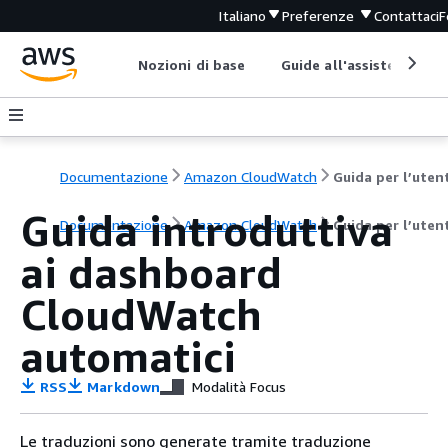
Italiano
Preferenze
Contattaci
F
Nozioni di base
Guide all'assistenza
Documentazione
Amazon CloudWatch
Guida per l’uten
Guida introduttiva
Documentazione
Amazon CloudWatch
Guida per l’uten
ai dashboard
CloudWatch
automatici
RSS
Markdown
Modalità Focus
Le traduzioni sono generate tramite traduzione