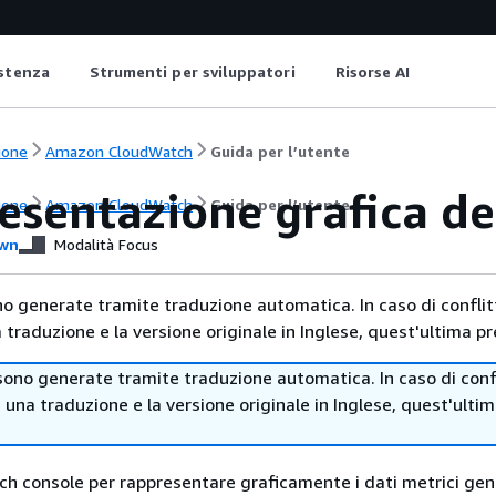
istenza
Strumenti per sviluppatori
Risorse AI
ione
Amazon CloudWatch
Guida per l’utente
esentazione grafica de
ione
Amazon CloudWatch
Guida per l’utente
wn
Modalità Focus
no generate tramite traduzione automatica. In caso di conflitt
traduzione e la versione originale in Inglese, quest'ultima pr
sono generate tramite traduzione automatica. In caso di confl
i una traduzione e la versione originale in Inglese, quest'ulti
h console per rappresentare graficamente i dati metrici gen