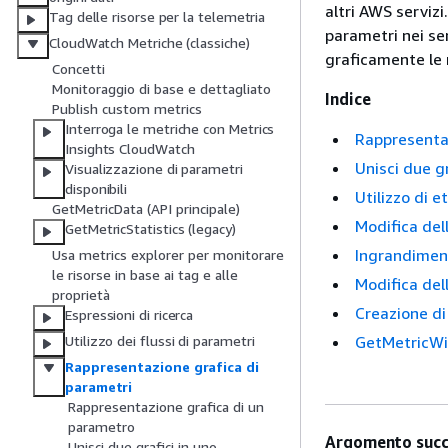
altri AWS servizi
Tag delle risorse per la telemetria
parametri nei se
CloudWatch Metriche (classiche)
graficamente le
Concetti
Monitoraggio di base e dettagliato
Indice
Publish custom metrics
Interroga le metriche con Metrics
Rappresenta
Insights CloudWatch
Unisci due gr
Visualizzazione di parametri
disponibili
Utilizzo di 
GetMetricData (API principale)
Modifica del
GetMetricStatistics (legacy)
Ingrandimento
Usa metrics explorer per monitorare
le risorse in base ai tag e alle
Modifica dell
proprietà
Creazione di
Espressioni di ricerca
GetMetricWid
Utilizzo dei flussi di parametri
Rappresentazione grafica di
parametri
Rappresentazione grafica di un
parametro
Argomento succ
Unisci due grafici in uno