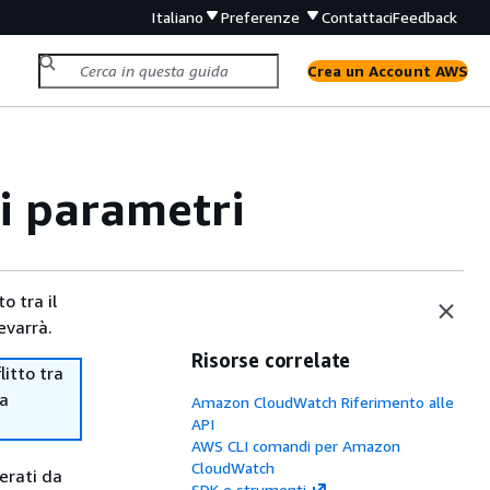
Italiano
Preferenze
Contattaci
Feedback
Crea un Account AWS
i parametri
o tra il
evarrà.
Risorse correlate
itto tra
ma
Amazon CloudWatch Riferimento alle
API
AWS CLI comandi per Amazon
CloudWatch
erati da
SDK e strumenti