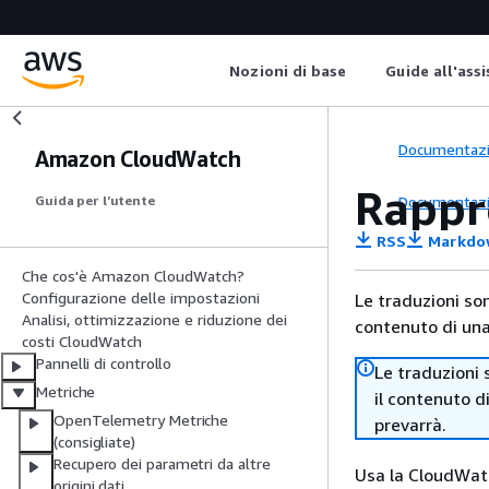
Nozioni di base
Guide all'ass
Documentaz
Amazon CloudWatch
Rappr
Documentaz
Guida per l’utente
RSS
Markdo
Che cos'è Amazon CloudWatch?
Configurazione delle impostazioni
Le traduzioni so
Analisi, ottimizzazione e riduzione dei
contenuto di una 
costi CloudWatch
Pannelli di controllo
Le traduzioni 
Metriche
il contenuto d
OpenTelemetry Metriche
prevarrà.
(consigliate)
Recupero dei parametri da altre
Usa la CloudWatc
origini dati