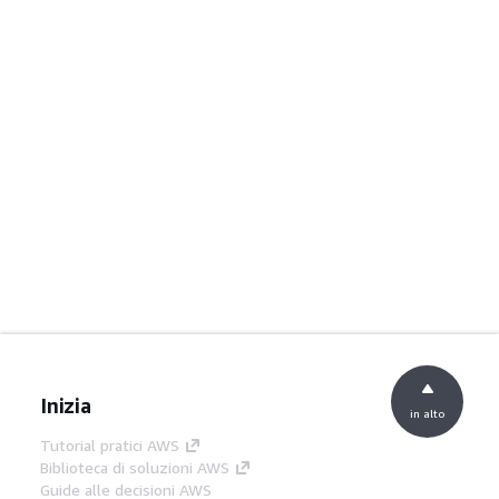
Inizia
in alto
Tutorial pratici AWS
Biblioteca di soluzioni AWS
Guide alle decisioni AWS