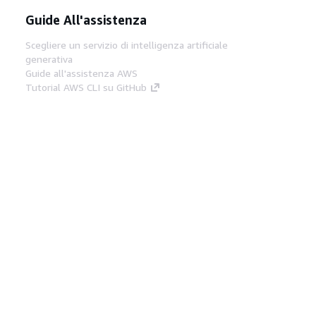
Guide All'assistenza
Scegliere un servizio di intelligenza artificiale
generativa
Guide all'assistenza AWS
Tutorial AWS CLI su GitHub
Strumenti Di Sviluppo
Libreria di esempi di codice AWS
AWS CLI
Centro builder AWS
Blog AWS sugli strumenti per sviluppatori
Link Utili
Scarica il server MCP di AWS Docs
Accedi alla Console AWS
Forum di AWS re:Post
Privacy
Condizioni del sito
Preferenze
cookie
© 2026, Amazon Web Services, Inc. o