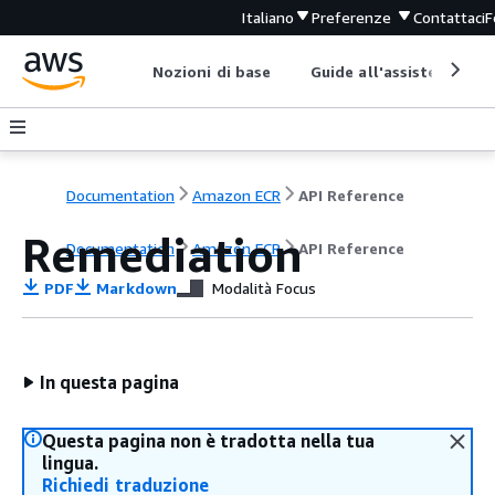
Italiano
Preferenze
Contattaci
F
Nozioni di base
Guide all'assistenza
Documentation
Amazon ECR
API Reference
Remediation
Documentation
Amazon ECR
API Reference
PDF
Markdown
Modalità Focus
In questa pagina
Questa pagina non è tradotta nella tua
lingua.
Richiedi traduzione