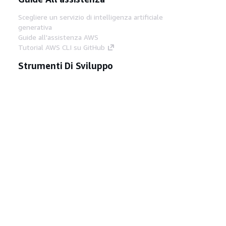
Scegliere un servizio di intelligenza artificiale
generativa
Guide all'assistenza AWS
Tutorial AWS CLI su GitHub
Strumenti Di Sviluppo
Libreria di esempi di codice AWS
AWS CLI
Centro builder AWS
Blog AWS sugli strumenti per sviluppatori
Link Utili
Scarica il server MCP di AWS Docs
Accedi alla Console AWS
Forum di AWS re:Post
Privacy
Condizioni del sito
Preferenze
cookie
© 2026, Amazon Web Services, Inc. o
società affiliate. Tutti i diritti riservati.