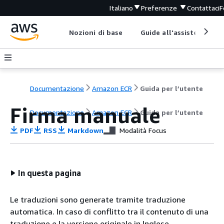
Italiano
Preferenze
Contattaci
F
Nozioni di base
Guide all'assistenza
Documentazione
Amazon ECR
Guida per l’utente
Firma manuale
Documentazione
Amazon ECR
Guida per l’utente
PDF
RSS
Markdown
Modalità Focus
In questa pagina
Le traduzioni sono generate tramite traduzione
automatica. In caso di conflitto tra il contenuto di una
traduzione e la versione originale in Inglese,