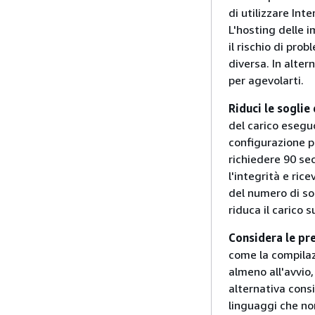
di utilizzare In
L'hosting delle i
il rischio di pro
diversa. In alte
per agevolarti.
Riduci le soglie 
del carico eseguo
configurazione pr
richiedere 90 sec
l'integrità e rice
del numero di sog
riduca il carico s
Considera le pr
come la compilaz
almeno all'avvio,
alternativa consis
linguaggi che no