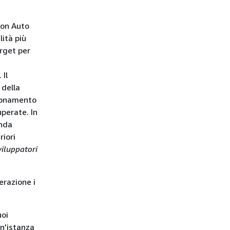
ion Auto
lità più
arget per
 Il
 della
sionamento
perate. In
anda
riori
viluppatori
erazione i
oi
un'istanza