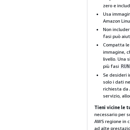
zero e includ
Usa immagini
Amazon Linu
Non includere
fasi può aiut
Compatta le
immagine, ch
livello. Una 
più fasi
RUN
Se desideri i
solo i dati n
richiesta da
servizio, allo
Tieni vicine le 
necessario per s
AWS regione in cu
ad alte prestazio