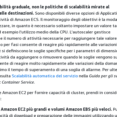
bilità graduale, non le politiche di scalabilità mirate al
lle destinazioni.
Sono disponibili diverse opzioni di Applicat
tività di Amazon ECS. Il monitoraggio degli obiettivi è la moda
izzare, in quanto è necessario soltanto impostare un valore t
 esempio l'utilizzo medio della CPU. L'autoscaler gestisce
il numero di attività necessarie per raggiungere tale valore.
per fasi consente di reagire più rapidamente alle variazioni
si definiscono le soglie specifiche per i parametri di dimen
ttività da aggiungere o rimuovere quando le soglie vengono su
sente di reagire molto rapidamente alle variazioni della dom
imo il tempo di superamento di una soglia di allarme. Per ulte
nsulta
Scalabilità automatica del servizio
nella
Guida per gli s
 Container Service
.
ze Amazon EC2 per fornire capacità di cluster, prendi in consid
:
e Amazon EC2 più grandi e volumi Amazon EBS più veloci.
Pu
locità di download e preparazione delle immagini utilizzando 