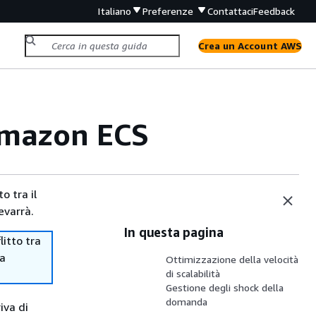
Italiano
Preferenze
Contattaci
Feedback
Crea un Account AWS
 Amazon ECS
o tra il
evarrà.
In questa pagina
itto tra
ma
Ottimizzazione della velocità
di scalabilità
Gestione degli shock della
domanda
iva di