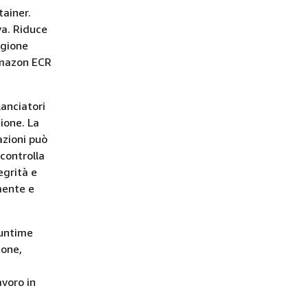
tainer.
va. Riduce
egione
 Amazon ECR
lanciatori
zione. La
azioni può
 controlla
tegrità e
amente e
runtime
ione,
avoro in