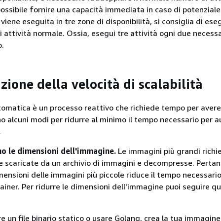
ssibile fornire una capacità immediata in caso di potenziale
 viene eseguita in tre zone di disponibilità, si consiglia di ese
i attività normale. Ossia, esegui tre attività ogni due necessar
o.
ione della velocità di scalabilità
utomatica è un processo reattivo che richiede tempo per avere
no alcuni modi per ridurre al minimo il tempo necessario per
.
mo le dimensioni dell'immagine.
Le immagini più grandi richi
 scaricate da un archivio di immagini e decompresse. Pertan
ensioni delle immagini più piccole riduce il tempo necessario
tainer. Per ridurre le dimensioni dell'immagine puoi seguire qu
:
re un file binario statico o usare Golang, crea la tua immagin