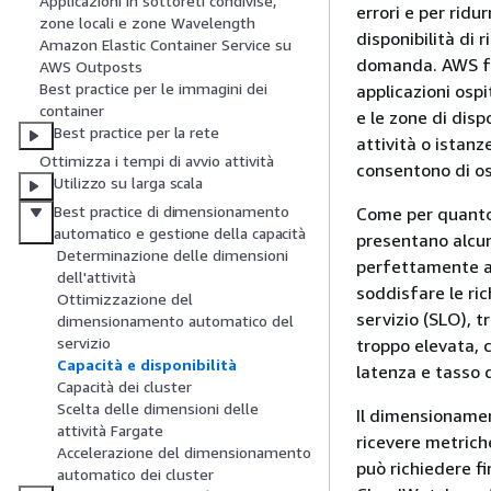
Applicazioni in sottoreti condivise,
errori e per ridu
zone locali e zone Wavelength
disponibilità di 
Amazon Elastic Container Service su
domanda. AWS for
AWS Outposts
Best practice per le immagini dei
applicazioni os
container
e le zone di dis
Best practice per la rete
attività o istanz
Ottimizza i tempi di avvio attività
consentono di os
Utilizzo su larga scala
Best practice di dimensionamento
Come per quanto r
automatico e gestione della capacità
presentano alcun
Determinazione delle dimensioni
perfettamente al
dell'attività
soddisfare le ric
Ottimizzazione del
servizio (SLO), t
dimensionamento automatico del
servizio
troppo elevata, c
Capacità e disponibilità
latenza e tasso d
Capacità dei cluster
Scelta delle dimensioni delle
Il dimensioname
attività Fargate
ricevere metrich
Accelerazione del dimensionamento
può richiedere fi
automatico dei cluster