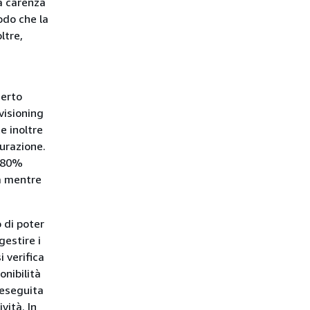
a carenza
modo che la
ltre,
certo
visioning
e inoltre
turazione.
0-80%
ra mentre
 di poter
gestire i
i verifica
onibilità
 eseguita
vità. In