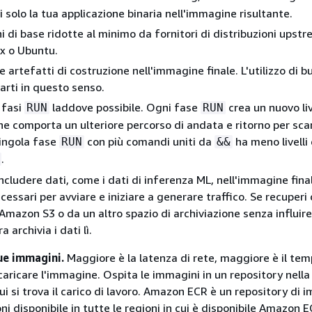
i solo la tua applicazione binaria nell'immagine risultante.
 di base ridotte al minimo da fornitori di distribuzioni upst
x o Ubuntu.
 artefatti di costruzione nell'immagine finale. L'utilizzo di bu
arti in questo senso.
 fasi
laddove possibile. Ogni fase
crea un nuovo liv
RUN
RUN
e comporta un ulteriore percorso di andata e ritorno per scari
singola fase
con più comandi uniti da
ha meno livelli
RUN
&&
.
ncludere dati, come i dati di inferenza ML, nell'immagine final
ecessari per avviare e iniziare a generare traffico. Se recuperi 
 Amazon S3 o da un altro spazio di archiviazione senza influire
ra archivia i dati lì.
tue immagini.
Maggiore è la latenza di rete, maggiore è il te
caricare l'immagine. Ospita le immagini in un repository nella
i si trova il carico di lavoro. Amazon ECR è un repository di 
ni disponibile in tutte le regioni in cui è disponibile Amazon E