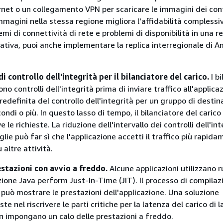
ternet o un collegamento VPN per scaricare le immagini dei con
mmagini nella stessa regione migliora l'affidabilità complessi
blemi di connettività di rete e problemi di disponibilità in una r
rnativa, puoi anche implementare la replica interregionale di
di controllo dell'integrità per il bilanciatore del carico.
I bi
no controlli dell'integrità prima di inviare traffico all'applica
edefinita del controllo dell'integrità per un gruppo di destin
ondi o più. In questo lasso di tempo, il bilanciatore del carico
ve le richieste. La riduzione dell'intervallo dei controlli dell'in
lie può far sì che l'applicazione accetti il traffico più rapid
u altre attività.
estazioni con avvio a freddo.
Alcune applicazioni utilizzano 
ione Java perform Just-In-Time (JIT). Il processo di compilaz
 può mostrare le prestazioni dell'applicazione. Una soluzione
te nel riscrivere le parti critiche per la latenza del carico di l
n impongano un calo delle prestazioni a freddo.