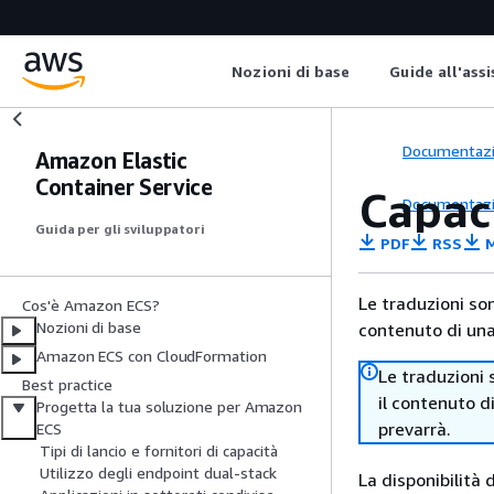
Nozioni di base
Guide all'ass
Documentaz
Amazon Elastic
Container Service
Capac
Documentaz
Guida per gli sviluppatori
PDF
RSS
M
Le traduzioni so
Cos'è Amazon ECS?
Nozioni di base
contenuto di una 
Amazon ECS con CloudFormation
Le traduzioni 
Best practice
il contenuto d
Progetta la tua soluzione per Amazon
prevarrà.
ECS
Tipi di lancio e fornitori di capacità
Utilizzo degli endpoint dual-stack
La disponibilità 