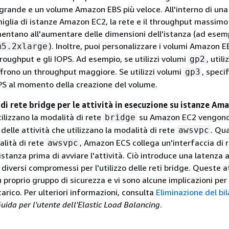
rande e un volume Amazon EBS più veloce. All'interno di una
glia di istanze Amazon EC2, la rete e il throughput massimo
ntano all'aumentare delle dimensioni dell'istanza (ad esem
). Inoltre, puoi personalizzare i volumi Amazon E
m5.2xlarge
roughput e gli IOPS. Ad esempio, se utilizzi volumi
, util
gp2
ffrono un throughput maggiore. Se utilizzi volumi
, speci
gp3
PS al momento della creazione del volume.
di rete bridge per le attività in esecuzione su istanze Am
tilizzano la modalità di rete
su Amazon EC2 vengono
bridge
elle attività che utilizzano la modalità di rete
. Qu
awsvpc
alità di rete
, Amazon ECS collega un'interfaccia di 
awsvpc
l'istanza prima di avviare l'attività. Ciò introduce una latenza 
 diversi compromessi per l'utilizzo delle reti bridge. Queste a
proprio gruppo di sicurezza e vi sono alcune implicazioni per 
carico. Per ulteriori informazioni, consulta
Eliminazione del bi
uida per l'utente dell'Elastic Load Balancing
.