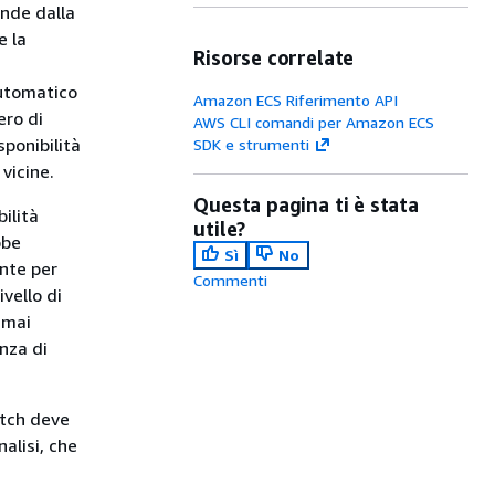
ende dalla
e la
Risorse correlate
automatico
Amazon ECS Riferimento API
ero di
AWS CLI comandi per Amazon ECS
sponibilità
SDK e strumenti
vicine.
Questa pagina ti è stata
ilità
utile?
bbe
Sì
No
nte per
Commenti
ivello di
 mai
nza di
atch deve
alisi, che