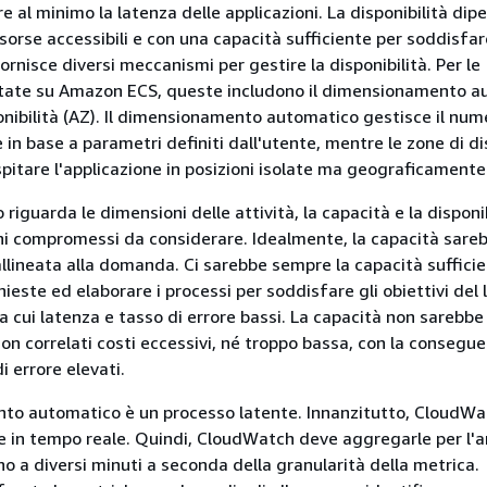
rre al minimo la latenza delle applicazioni. La disponibilità dip
risorse accessibili e con una capacità sufficiente per soddisfar
nisce diversi meccanismi per gestire la disponibilità. Per le
pitate su Amazon ECS, queste includono il dimensionamento 
ponibilità (AZ). Il dimensionamento automatico gestisce il num
e in base a parametri definiti dall'utente, mentre le zone di di
pitare l'applicazione in posizioni isolate ma geograficamente 
iguarda le dimensioni delle attività, la capacità e la disponib
i compromessi da considerare. Idealmente, la capacità sare
lineata alla domanda. Ci sarebbe sempre la capacità sufficie
hieste ed elaborare i processi per soddisfare gli obiettivi del l
ra cui latenza e tasso di errore bassi. La capacità non sarebbe
on correlati costi eccessivi, né troppo bassa, con la consegue
i errore elevati.
nto automatico è un processo latente. Innanzitutto, CloudW
e in tempo reale. Quindi, CloudWatch deve aggregarle per l'an
no a diversi minuti a seconda della granularità della metrica.