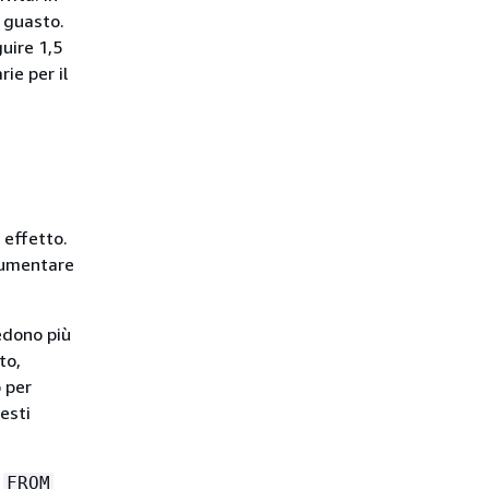
 guasto.
guire 1,5
ie per il
 effetto.
 aumentare
edono più
to,
 per
esti
e
FROM