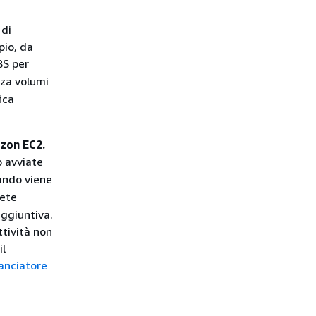
 di
pio, da
BS per
izza volumi
fica
azon EC2.
 avviate
ando viene
rete
aggiuntiva.
ttività non
il
lanciatore