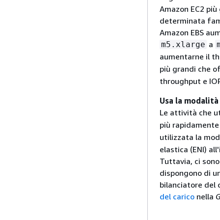
Amazon EC2 più g
determinata fami
Amazon EBS aume
a
m5.xlarge
aumentarne il th
più grandi che o
throughput e IO
Usa la modalità 
Le attività che u
più rapidamente d
utilizzata la mod
elastica (ENI) al
Tuttavia, ci sono
dispongono di un 
bilanciatore del 
del carico
nella
G