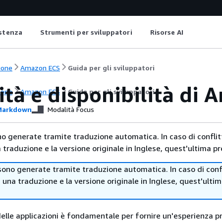
istenza
Strumenti per sviluppatori
Risorse AI
ione
Amazon ECS
Guida per gli sviluppatori
ità e disponibilità di
ione
Amazon ECS
Guida per gli sviluppatori
arkdown
Modalità Focus
no generate tramite traduzione automatica. In caso di conflitt
traduzione e la versione originale in Inglese, quest'ultima pr
sono generate tramite traduzione automatica. In caso di confl
i una traduzione e la versione originale in Inglese, quest'ulti
delle applicazioni è fondamentale per fornire un'esperienza pr