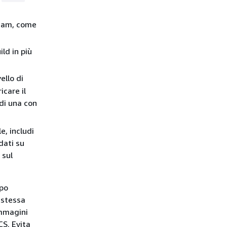
ream, come
ild in più
ello di
care il
 di una con
e, includi
dati su
 sul
mpo
 stessa
immagini
CS. Evita