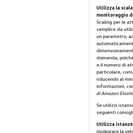
Utilizza la scala
monitoraggio de
Scaling per le at
semplice da util
un parametro, ad
automaticamente 
dimensionamento 
domanda, poiché 
e il numero di a
particolare, con
riducendo al min
informazioni, co
di Amazon Elastic
Se utilizzi istan
seguenti consigli
Utilizza istanz
migliorare la ve