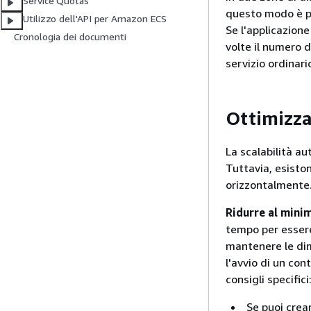
Service Quotas
questo modo è po
Utilizzo dell'API per Amazon ECS
Se l'applicazione
Cronologia dei documenti
volte il numero d
servizio ordinari
Ottimizzaz
La scalabilità a
Tuttavia, esisto
orizzontalmente
Ridurre al mini
tempo per essere
mantenere le dim
l'avvio di un con
consigli specifici
Se puoi crea