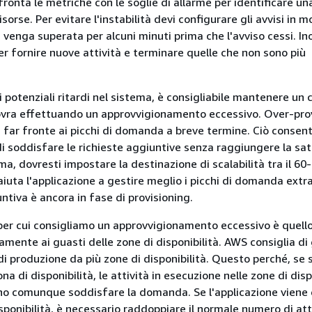
onta le metriche con le soglie di allarme per identificare un
isorse. Per evitare l'instabilità devi configurare gli avvisi in 
venga superata per alcuni minuti prima che l'avviso cessi. Ino
r fornire nuove attività e terminare quelle che non sono più
 potenziali ritardi nel sistema, è consigliabile mantenere un 
vra effettuando un approvvigionamento eccessivo. Over-pro
a far fronte ai picchi di domanda a breve termine. Ciò consent
 di soddisfare le richieste aggiuntive senza raggiungere la sa
, dovresti impostare la destinazione di scalabilità tra il 6
ò aiuta l'applicazione a gestire meglio i picchi di domanda ext
ntiva è ancora in fase di provisioning.
per cui consigliamo un approvvigionamento eccessivo è quello
mente ai guasti delle zone di disponibilità. AWS consiglia di 
 di produzione da più zone di disponibilità. Questo perché, se s
ona di disponibilità, le attività in esecuzione nelle zone di disp
no comunque soddisfare la domanda. Se l'applicazione viene
sponibilità, è necessario raddoppiare il normale numero di atti