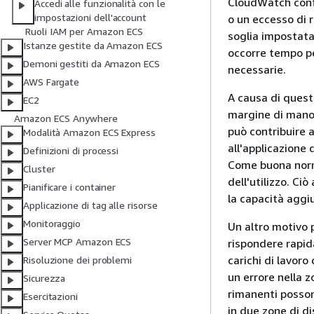
CloudWatch confr
Accedi alle funzionalità con le
impostazioni dell'account
o un eccesso di r
Ruoli IAM per Amazon ECS
soglia impostata 
Istanze gestite da Amazon ECS
occorre tempo pe
Demoni gestiti da Amazon ECS
necessarie.
AWS Fargate
A causa di questi
EC2
margine di mano
Amazon ECS Anywhere
può contribuire 
Modalità Amazon ECS Express
all'applicazione
Definizioni di processi
Come buona norma
Cluster
dell'utilizzo. Ci
Pianificare i container
la capacità aggiu
Applicazione di tag alle risorse
Monitoraggio
Un altro motivo 
Server MCP Amazon ECS
rispondere rapida
carichi di lavoro
Risoluzione dei problemi
un errore nella z
Sicurezza
rimanenti posso
Esercitazioni
in due zone di di