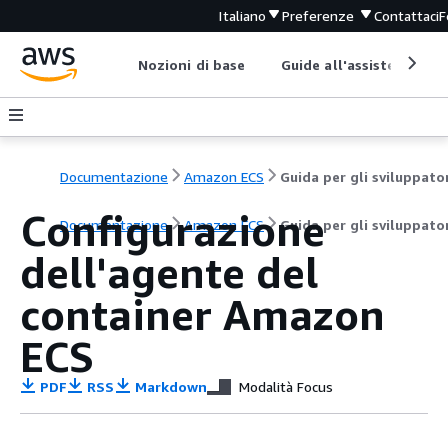
Italiano
Preferenze
Contattaci
F
Nozioni di base
Guide all'assistenza
Documentazione
Amazon ECS
Guida per gli sviluppato
Configurazione
Documentazione
Amazon ECS
Guida per gli sviluppato
dell'agente del
container Amazon
ECS
PDF
RSS
Markdown
Modalità Focus