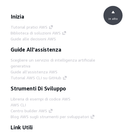
Inizia
in alto
Tutorial pratici AWS
Biblioteca di soluzioni AWS
Guide alle decisioni AWS
Guide All'assistenza
Scegliere un servizio di intelligenza artificiale
generativa
Guide all'assistenza AWS
Tutorial AWS CLI su GitHub
Strumenti Di Sviluppo
Libreria di esempi di codice AWS
AWS CLI
Centro builder AWS
Blog AWS sugli strumenti per sviluppatori
Link Utili