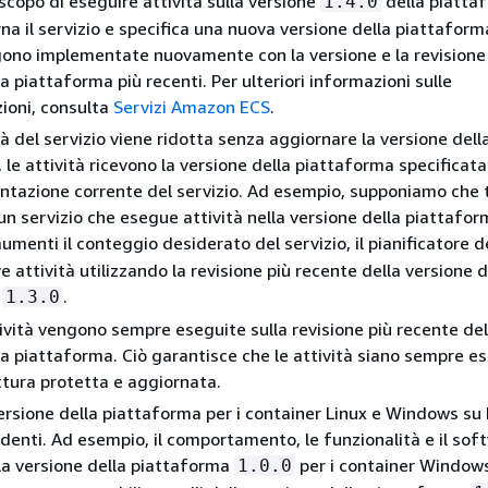
 scopo di eseguire attività sulla versione
della piatta
1.4.0
na il servizio e specifica una nuova versione della piattaform
gono implementate nuovamente con la versione e la revisione
a piattaforma più recenti. Per ulteriori informazioni sulle
ioni, consulta
Servizi Amazon ECS
.
tà del servizio viene ridotta senza aggiornare la versione dell
 le attività ricevono la versione della piattaforma specificata
ntazione corrente del servizio. Ad esempio, supponiamo che 
un servizio che esegue attività nella versione della piattafor
aumenti il conteggio desiderato del servizio, il pianificatore d
e attività utilizzando la revisione più recente della versione d
a
.
1.3.0
ività vengono sempre eseguite sulla revisione più recente del
la piattaforma. Ciò garantisce che le attività siano sempre e
ttura protetta e aggiornata.
versione della piattaforma per i container Linux e Windows su
denti. Ad esempio, il comportamento, le funzionalità e il sof
ella versione della piattaforma
per i container Window
1.0.0