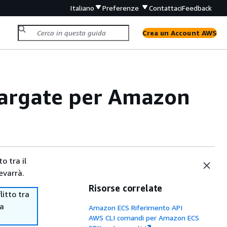
Italiano
Preferenze
Contattaci
Feedback
Crea un Account AWS
Fargate per Amazon
o tra il
evarrà.
Risorse correlate
itto tra
ma
Amazon ECS Riferimento API
AWS CLI comandi per Amazon ECS