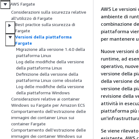
AWS Fargate
AWS Le versioni 
Considerazioni sulla sicurezza relative
ambiente di runti
all'utilizzo di Fargate
combinazione dell
Best practice sulla sicurezza di
Fargate
piattaforma vien
Versioni della piattaforma
per mantenere un
Fargate
Migrazione alla versione 1.4.0 della
Nuove versioni d
piattaforma Linux
runtime, ad esem
Log delle modifiche della versione
operativo, nuove
della piattaforma Linux
versione della p
Definizione della versione della
piattaforma Linux come obsoleta
della versione de
Log delle modifiche della versione
versione della pi
della piattaforma Windows
revisione della 
Considerazioni relative ai container
attività in esec
Windows su Fargate per Amazon ECS
piattaforma più 
Comportamento dell'estrazione delle
immagini dei container Linux sui
un'infrastruttura
container Fargate
Comportamento dell'estrazione delle
Se viene rilevat
immagini dei container Windows sui
esistente, AWS c