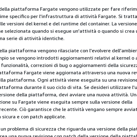
della piattaforma Fargate vengono utilizzate per fare riferi
me specifico per l'infrastruttura di attività Fargate. Si tratt
e versioni del kernel e del runtime del container. La versione
e selezionata quando si esegue un'attività o quando si crea 
a serie di attività identiche.
ella piattaforma vengono rilasciate con l'evolvere dell'ambie
pio se vengono introdotti aggiornamenti relativi al kernel o 
 funzionalità, correzioni di bug o aggiornamenti della sicurez
iattaforma Fargate viene aggiornata attraverso una nuova re
lla piattaforma. Ogni attività viene eseguita su una revisione
attaforma durante il suo ciclo di vita. Se desideri utilizzare l'
versione della piattaforma, devi avviare una nuova attività. U
uzione su Fargate viene eseguita sempre sulla versione della
recente. Ciò garantisce che le attività vengano sempre avvia
 sicura e con patch applicate.
o un problema di sicurezza che riguarda una versione della pi
rea una nuova revisione con patch della versione della piatt