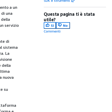
SDK e strumenti
mento a un
a di una
Questa pagina ti è stata
 della
utile?
un servizio
Sì
No
Commenti
nte di
al sistema
za. La
visione
 della
ultima
na nuova
te su
attaforma
aforma e