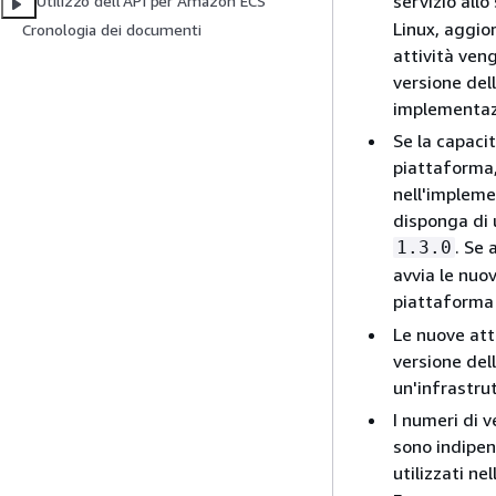
servizio allo
Utilizzo dell'API per Amazon ECS
Linux, aggior
Cronologia dei documenti
attività ven
versione dell
implementaz
Se la capaci
piattaforma,
nell'impleme
disponga di 
. Se 
1.3.0
avvia le nuov
piattaform
Le nuove att
versione del
un'infrastru
I numeri di 
sono indipen
utilizzati n