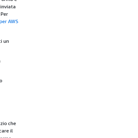
 inviata
 Per
 per AWS
i un
a
o
zio che
care il