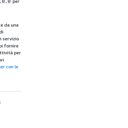
per
.0.0
te da una
di
n servizio
i fornire
ttività per
ri
er con le
x