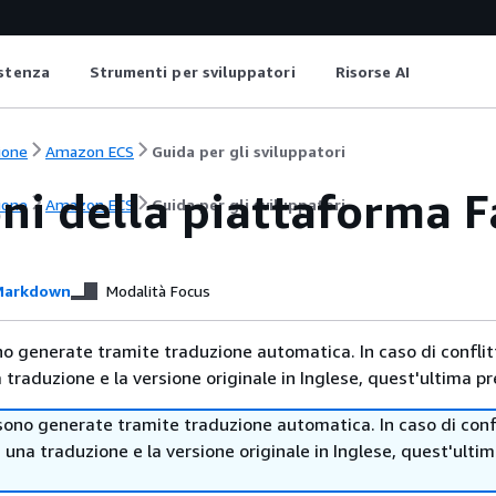
istenza
Strumenti per sviluppatori
Risorse AI
ione
Amazon ECS
Guida per gli sviluppatori
oni della piattaforma 
ione
Amazon ECS
Guida per gli sviluppatori
arkdown
Modalità Focus
no generate tramite traduzione automatica. In caso di conflitt
traduzione e la versione originale in Inglese, quest'ultima pr
sono generate tramite traduzione automatica. In caso di confl
i una traduzione e la versione originale in Inglese, quest'ulti