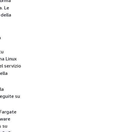
forma
a. Le
 della
a
tu
ma Linux
el servizio
ella
la
seguite su
 Fargate
tware
s su