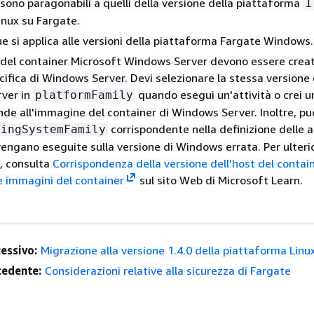
sono paragonabili a quelli della versione della piattaforma
1
inux su Fargate.
 si applica alle versioni della piattaforma Fargate Windows.
 del container Microsoft Windows Server devono essere crea
cifica di Windows Server. Devi selezionare la stessa versione 
ver in
quando esegui un'attività o crei u
platformFamily
nde all'immagine del container di Windows Server. Inoltre, puo
corrispondente nella definizione delle a
tingSystemFamily
vengano eseguite sulla versione di Windows errata. Per ulterio
, consulta
Corrispondenza della versione dell'host del contain
le immagini del container
sul sito Web di Microsoft Learn.
essivo:
Migrazione alla versione 1.4.0 della piattaforma Linu
edente:
Considerazioni relative alla sicurezza di Fargate