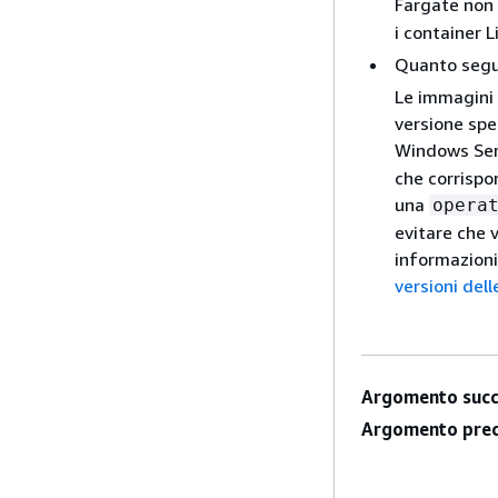
Fargate non 
i container L
Quanto segue
Le immagini
versione spe
Windows Ser
che corrispo
una
opera
evitare che 
informazioni
versioni del
Argomento succ
Argomento prec