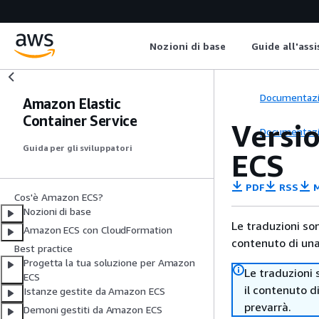
Nozioni di base
Guide all'ass
Documentaz
Amazon Elastic
Container Service
Versi
Documentaz
Guida per gli sviluppatori
ECS
PDF
RSS
M
Cos'è Amazon ECS?
Nozioni di base
Le traduzioni so
Amazon ECS con CloudFormation
contenuto di una 
Best practice
Progetta la tua soluzione per Amazon
Le traduzioni 
ECS
il contenuto d
Istanze gestite da Amazon ECS
prevarrà.
Demoni gestiti da Amazon ECS