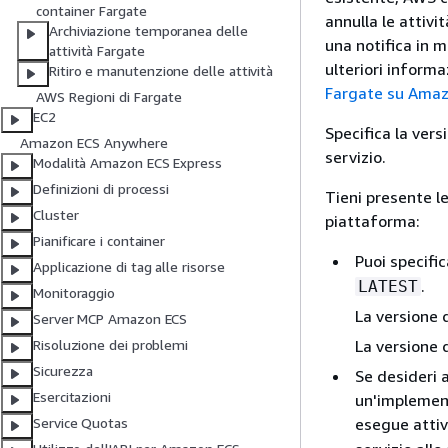
container Fargate
annulla le attivi
Archiviazione temporanea delle
una notifica in m
attività Fargate
ulteriori informa
Ritiro e manutenzione delle attività
Fargate su Ama
AWS Regioni di Fargate
EC2
Specifica la ver
Amazon ECS Anywhere
servizio.
Modalità Amazon ECS Express
Definizioni di processi
Tieni presente l
Cluster
piattaforma:
Pianificare i container
Puoi specifi
Applicazione di tag alle risorse
.
LATEST
Monitoraggio
La versione 
Server MCP Amazon ECS
La versione
Risoluzione dei problemi
Sicurezza
Se desideri 
Esercitazioni
un'implement
esegue attiv
Service Quotas