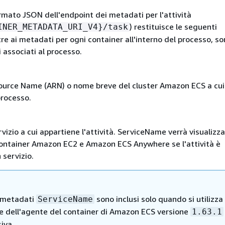
ormato JSON dell'endpoint dei metadati per l'attività
) restituisce le seguenti
INER_METADATA_URI_V4}/task
re ai metadati per ogni container all'interno del processo, so
 associati al processo.
urce Name (ARN) o nome breve del cluster Amazon ECS a cui
processo.
rvizio a cui appartiene l'attività. ServiceName verrà visualizz
 container Amazon EC2 e Amazon ECS Anywhere se l'attività è
 servizio.
 metadati
sono inclusi solo quando si utilizza 
ServiceName
e dell'agente del container di Amazon ECS versione
1.63.1
iva.