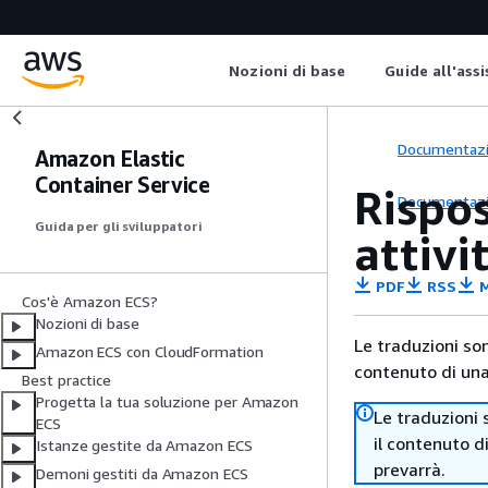
Nozioni di base
Guide all'ass
Documentaz
Amazon Elastic
Container Service
Rispos
Documentaz
Guida per gli sviluppatori
attiv
PDF
RSS
M
Cos'è Amazon ECS?
Nozioni di base
Le traduzioni so
Amazon ECS con CloudFormation
contenuto di una 
Best practice
Progetta la tua soluzione per Amazon
Le traduzioni 
ECS
il contenuto d
Istanze gestite da Amazon ECS
prevarrà.
Demoni gestiti da Amazon ECS