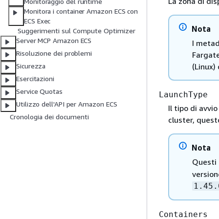
La zona di disp
Monitoraggio del runtime
Monitora i container Amazon ECS con
ECS Exec
Nota
Suggerimenti sul Compute Optimizer
Server MCP Amazon ECS
I metad
Risoluzione dei problemi
Fargate
(Linux)
Sicurezza
Esercitazioni
Service Quotas
LaunchType
Utilizzo dell'API per Amazon ECS
Il tipo di avvi
Cronologia dei documenti
cluster, quest
Nota
Questi
version
1.45.
Containers