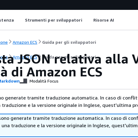
istenza
Strumenti per sviluppatori
Risorse AI
ione
Amazon ECS
Guida per gli sviluppatori
ta JSON relativa alla 
ione
Amazon ECS
Guida per gli sviluppatori
ità di Amazon ECS
arkdown
Modalità Focus
no generate tramite traduzione automatica. In caso di conflitt
traduzione e la versione originale in Inglese, quest'ultima pr
sono generate tramite traduzione automatica. In caso di confl
i una traduzione e la versione originale in Inglese, quest'ulti