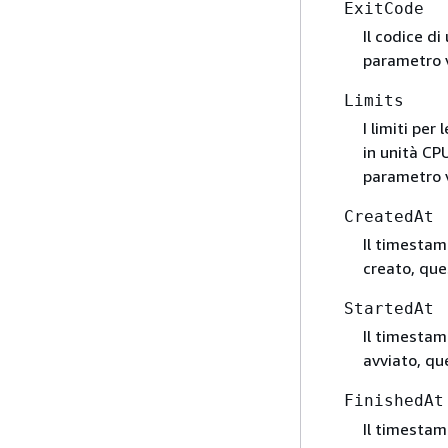
ExitCode
Il codice di
parametro 
Limits
I limiti per
in unità CPU
parametro 
CreatedAt
Il timestam
creato, qu
StartedAt
Il timestamp
avviato, q
FinishedAt
Il timestam