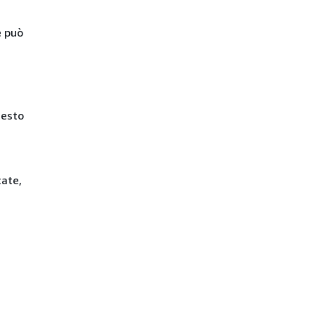
e può
uesto
cate,