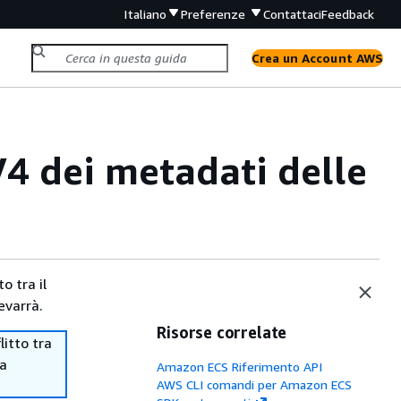
Italiano
Preferenze
Contattaci
Feedback
Crea un Account AWS
V4 dei metadati delle
o tra il
evarrà.
Risorse correlate
itto tra
ma
Amazon ECS Riferimento API
AWS CLI comandi per Amazon ECS