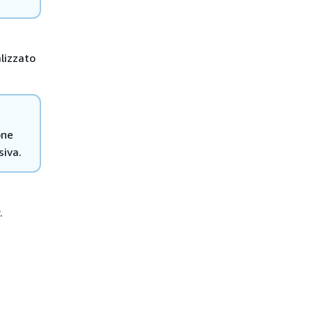
lizzato
one
iva.
.