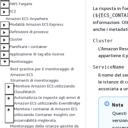
AWS Fargate
La risposta in f
EC2
(
$
{
ECS_CONTA
Amazon ECS Anywhere
informazioni. Olt
Modalità Amazon ECS Express
anche i metadati
Definizioni di processi
Cluster
Cluster
Pianificare i container
L'Amazon Reso
Applicazione di tag alle risorse
appartiene il 
Monitoraggio
ServiceName
Best practice per il monitoraggio di
Amazon ECS
Il nome del se
Strumenti di monitoraggio
le istanze di
Monitora Amazon ECS utilizzando
associata a un
CloudWatch
Automatizza le risposte agli errori di
Amazon ECS utilizzando EventBridge
Nota
Monitora i container di Amazon ECS
Questi
utilizzando Container Insights con
version
osservabilità migliorata.
Monitoraggio delle istanze gestite da
success