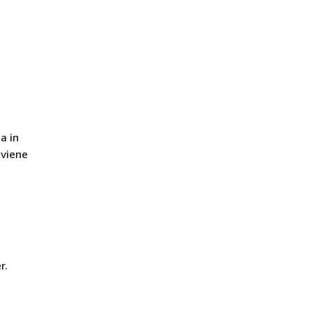
a in
 viene
r.