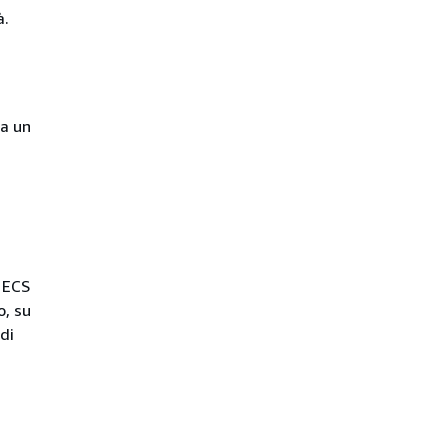
à.
da un
 ECS
o, su
di