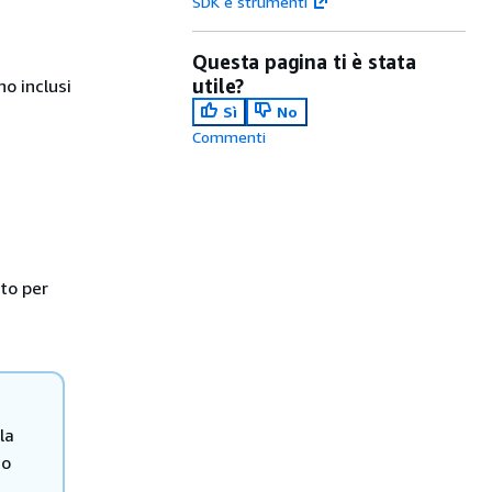
SDK e strumenti
Questa pagina ti è stata
utile?
no inclusi
Sì
No
Commenti
ato per
la
o