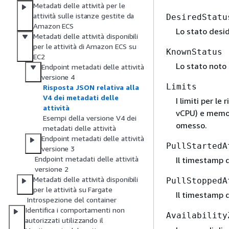
Metadati delle attività per le
attività sulle istanze gestite da
DesiredStatu
Amazon ECS
Lo stato desi
Metadati delle attività disponibili
per le attività di Amazon ECS su
KnownStatus
EC2
Lo stato noto
Endpoint metadati delle attività
versione 4
Limits
Risposta JSON relativa alla
V4 dei metadati delle
I limiti per le
attività
vCPU) e memori
Esempi della versione V4 dei
omesso.
metadati delle attività
Endpoint metadati delle attività
PullStartedA
versione 3
Endpoint metadati delle attività
Il timestamp d
versione 2
Metadati delle attività disponibili
PullStoppedA
per le attività su Fargate
Il timestamp d
Introspezione del container
Identifica i comportamenti non
Availability
autorizzati utilizzando il