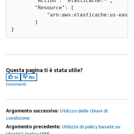
        "Action": "elasticache:*",

        "Resource": [

            "arn:aws:elasticache:us-east-
        ]

}
Questa pagina ti è stata utile?
Sì
No
Commenti
Argomento successivo:
Utilizzo delle chiavi di
condizione
Argomento precedente:
Utilizzo di policy basate su
identità (policy IAM)