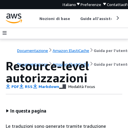
Italiano
Preferenze
Contattaci
F
Nozioni di base
Guide all'assistenza
Documentazione
Amazon ElastiCache
Guida per l’utent
Resource-level
Documentazione
Amazon ElastiCache
Guida per l’utent
autorizzazioni
PDF
RSS
Markdown
Modalità Focus
In questa pagina
Le traduzioni sono generate tramite traduzione