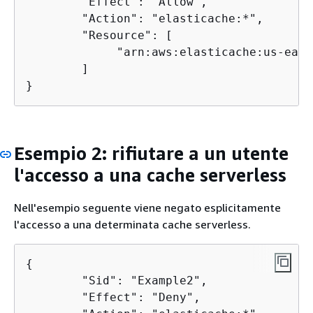
        "Effect": "Allow",

        "Action": "elasticache:*",

        "Resource": [

             "arn:aws:elasticache:us-east
        ]

}
Esempio 2: rifiutare a un utente
l'accesso a una cache serverless
Nell'esempio seguente viene negato esplicitamente
l'accesso a una determinata cache serverless.
{
        "Sid": "Example2",

        "Effect": "Deny",
