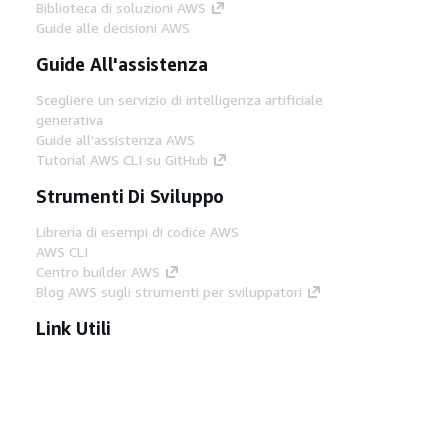
Biblioteca di soluzioni AWS
Guide alle decisioni AWS
Guide All'assistenza
Scegliere un servizio di intelligenza artificiale
generativa
Guide all'assistenza AWS
Tutorial AWS CLI su GitHub
Strumenti Di Sviluppo
Libreria di esempi di codice AWS
AWS CLI
Centro builder AWS
Blog AWS sugli strumenti per sviluppatori
Link Utili
Scarica il server MCP di AWS Docs
Accedi alla Console AWS
Forum di AWS re:Post