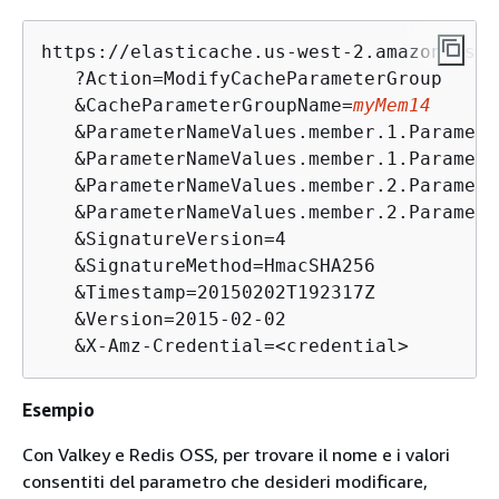
https://elasticache.us-west-2.amazonaws.co
   ?Action=ModifyCacheParameterGroup

   &CacheParameterGroupName=
myMem14
   &ParameterNameValues.member.1.Paramete
   &ParameterNameValues.member.1.Paramete
   &ParameterNameValues.member.2.Paramete
   &ParameterNameValues.member.2.Paramete
   &SignatureVersion=4

   &SignatureMethod=HmacSHA256

   &Timestamp=20150202T192317Z

   &Version=2015-02-02

   &X-Amz-Credential=<credential>
Esempio
Con Valkey e Redis OSS, per trovare il nome e i valori
consentiti del parametro che desideri modificare,