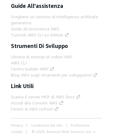
Guide All'assistenza
Scegliere un servizio di intelligenza artificiale
generativa
Guide all'assistenza AWS
Tutorial AWS CLI su GitHub
Strumenti Di Sviluppo
Libreria di esempi di codice AWS
AWS CLI
Centro builder AWS
Blog AWS sugli strumenti per sviluppatori
Link Utili
Scarica il server MCP di AWS Docs
Accedi alla Console AWS
Forum di AWS re:Post
Privacy
Condizioni del sito
Preferenze
cookie
© 2026, Amazon Web Services, Inc. o