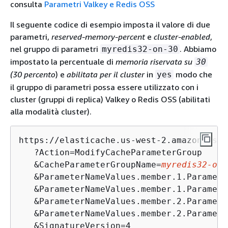
consulta
Parametri Valkey e Redis OSS
Il seguente codice di esempio imposta il valore di due
parametri,
reserved-memory-percent
e
cluster-enabled
,
nel gruppo di parametri
. Abbiamo
myredis32-on-30
impostato la percentuale di
memoria riservata su
30
(30 percento
) e
abilitata per il cluster
in
modo che
yes
il gruppo di parametri possa essere utilizzato con i
cluster (gruppi di replica) Valkey o Redis OSS (abilitati
alla modalità cluster).
https://elasticache.us-west-2.amazonaws.co
   ?Action=ModifyCacheParameterGroup

   &CacheParameterGroupName=
myredis32-on-
   &ParameterNameValues.member.1.Paramete
   &ParameterNameValues.member.1.Paramete
   &ParameterNameValues.member.2.Paramete
   &ParameterNameValues.member.2.Paramete
   &SignatureVersion=4
