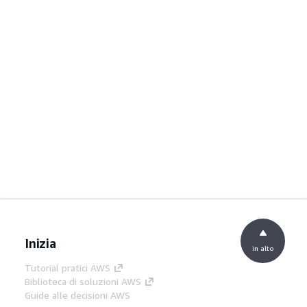
Inizia
in alto
Tutorial pratici AWS
Biblioteca di soluzioni AWS
Guide alle decisioni AWS