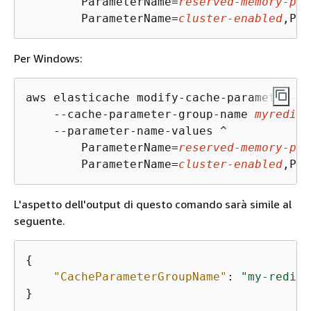
        ParameterName=
reserved-memory-per
        ParameterName=
cluster-enabled
,Par
Per Windows:
aws elasticache modify-cache-parameter-gr
    --cache-parameter-group-name 
myredis3
    --parameter-name-values ^

        ParameterName=
reserved-memory-per
        ParameterName=
cluster-enabled
,Par
L'aspetto dell'output di questo comando sarà simile al
seguente.
{
"CacheParameterGroupName"
: 
"my-redis3
}