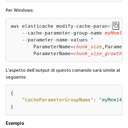
Per Windows:
aws elasticache modify-cache-parameter-gr
    --cache-parameter-group-name 
myMem14
 
    --parameter-name-values ^

        ParameterName=
chunk_size
,Paramete
        ParameterName=
chunk_size_growth_f
L'aspetto dell'output di questo comando sarà simile al
seguente.
{
"CacheParameterGroupName"
: 
"myMem14"
}
Esempio