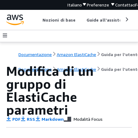
Italiano
Preferenze
Contattaci
F
Nozioni di base
Guide all'assistenza
Documentazione
Amazon ElastiCache
Guida per l’utent
Modifica di un
Documentazione
Amazon ElastiCache
Guida per l’utent
gruppo di
ElastiCache
parametri
PDF
RSS
Markdown
Modalità Focus