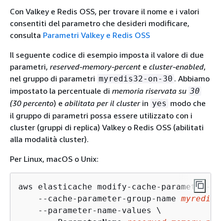
Con Valkey e Redis OSS, per trovare il nome e i valori
consentiti del parametro che desideri modificare,
consulta
Parametri Valkey e Redis OSS
Il seguente codice di esempio imposta il valore di due
parametri,
reserved-memory-percent
e
cluster-enabled
,
nel gruppo di parametri
. Abbiamo
myredis32-on-30
impostato la percentuale di
memoria riservata su
30
(30 percento
) e
abilitata per il cluster
in
modo che
yes
il gruppo di parametri possa essere utilizzato con i
cluster (gruppi di replica) Valkey o Redis OSS (abilitati
alla modalità cluster).
Per Linux, macOS o Unix:
aws elasticache modify-cache-parameter-gr
    --cache-parameter-group-name 
myredis3
    --parameter-name-values \
