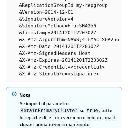
   &ReplicationGroupId=my-repgroup

   &Version=2014-12-01

   &SignatureVersion=4

   &SignatureMethod=HmacSHA256

   &Timestamp=20141201T220302Z

   &X-Amz-Algorithm=&AWS;4-HMAC-SHA256

   &X-Amz-Date=20141201T220302Z

   &X-Amz-SignedHeaders=Host

   &X-Amz-Expires=20141201T220302Z

   &X-Amz-Credential=<credential>

   &X-Amz-Signature=<signature>
Nota
Se imposti il parametro
su
, tutte
RetainPrimaryCluster
true
le repliche di lettura verranno eliminate, ma il
cluster primario verrà mantenuto.