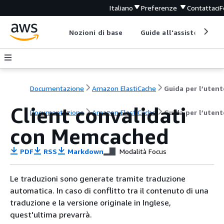
Italiano
Preferenze
Contattaci
F
Nozioni di base
Guide all'assistenza
Documentazione
Amazon ElastiCache
Guida per l’utent
Client convalidati
Documentazione
Amazon ElastiCache
Guida per l’utent
con Memcached
PDF
RSS
Markdown
Modalità Focus
Le traduzioni sono generate tramite traduzione
automatica. In caso di conflitto tra il contenuto di una
traduzione e la versione originale in Inglese,
quest'ultima prevarrà.