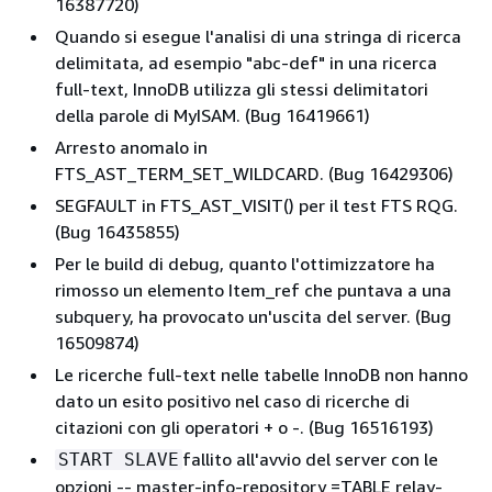
16387720)
Quando si esegue l'analisi di una stringa di ricerca
delimitata, ad esempio "abc-def" in una ricerca
full-text, InnoDB utilizza gli stessi delimitatori
della parole di MyISAM. (Bug 16419661)
Arresto anomalo in
FTS_AST_TERM_SET_WILDCARD. (Bug 16429306)
SEGFAULT in FTS_AST_VISIT() per il test FTS RQG.
(Bug 16435855)
Per le build di debug, quanto l'ottimizzatore ha
rimosso un elemento Item_ref che puntava a una
subquery, ha provocato un'uscita del server. (Bug
16509874)
Le ricerche full-text nelle tabelle InnoDB non hanno
dato un esito positivo nel caso di ricerche di
citazioni con gli operatori + o -. (Bug 16516193)
fallito all'avvio del server con le
START SLAVE
opzioni -- master-info-repository =TABLE relay-