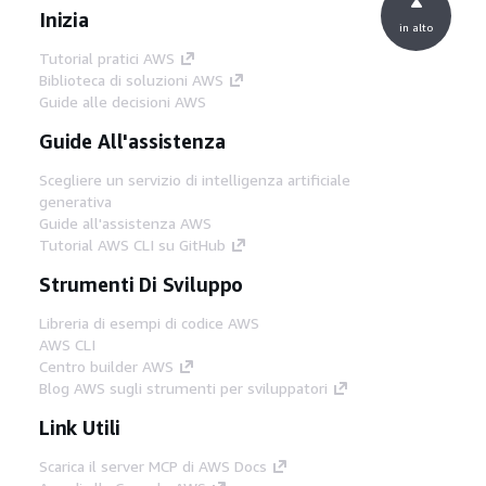
Inizia
in alto
Tutorial pratici AWS
Biblioteca di soluzioni AWS
Guide alle decisioni AWS
Guide All'assistenza
Scegliere un servizio di intelligenza artificiale
generativa
Guide all'assistenza AWS
Tutorial AWS CLI su GitHub
Strumenti Di Sviluppo
Libreria di esempi di codice AWS
AWS CLI
Centro builder AWS
Blog AWS sugli strumenti per sviluppatori
Link Utili
Scarica il server MCP di AWS Docs