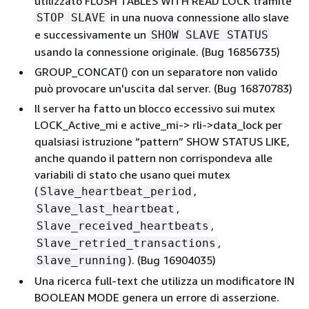
utilizzato FLUSH TABLES WITH READ LOCK tramite
in una nuova connessione allo slave
STOP SLAVE
e successivamente un
SHOW SLAVE STATUS
usando la connessione originale. (Bug 16856735)
GROUP_CONCAT() con un separatore non valido
può provocare un'uscita dal server. (Bug 16870783)
Il server ha fatto un blocco eccessivo sui mutex
LOCK_Active_mi e active_mi-> rli->data_lock per
qualsiasi istruzione “pattern” SHOW STATUS LIKE,
anche quando il pattern non corrispondeva alle
variabili di stato che usano quei mutex
(
,
Slave_heartbeat_period
,
Slave_last_heartbeat
,
Slave_received_heartbeats
,
Slave_retried_transactions
). (Bug 16904035)
Slave_running
Una ricerca full-text che utilizza un modificatore IN
BOOLEAN MODE genera un errore di asserzione.