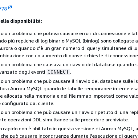
778
lla disponibilità:
lto un problema che poteva causare errori di connessione e la
do più repliche di log binario MySQL (binlog) sono collegate 
 Aurora o quando c'è un gran numero di query simultanee di l
mbinazione con un aumento di nuove richieste di connessione
lto un problema che causava un riavvio del database quando s
 avanzato degli eventi
.
CONNECT
lto un problema che può causare il riavvio del database sulle i
ettura Aurora MySQL quando le tabelle temporanee interne es
e allocata nella memoria e nei file mmap impostati come val
 configurato dal cliente.
lto un problema che può causare un riavvio ripetuto di una repl
nte operazioni DDL simultanee sulle procedure archiviate.
o rapido non è abilitato in questa versione di Aurora MySQL, 
che può causare incongruenze durante l'esecuzione di query