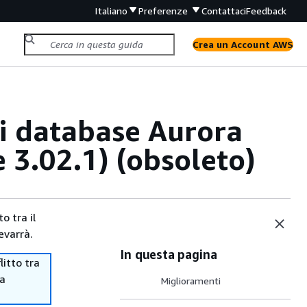
Italiano
Preferenze
Contattaci
Feedback
Crea un Account AWS
i database Aurora
3.02.1) (obsoleto)
o tra il
evarrà.
In questa pagina
itto tra
ma
Miglioramenti