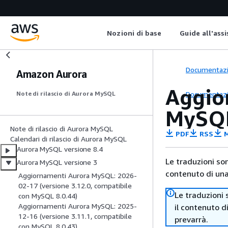
Nozioni di base
Guide all'ass
Documentaz
Amazon Aurora
Aggio
Documentaz
Note di rilascio di Aurora MySQL
MySQL
Note di rilascio di Aurora MySQL
PDF
RSS
M
Calendari di rilascio di Aurora MySQL
Aurora MySQL versione 8.4
Le traduzioni so
Aurora MySQL versione 3
contenuto di una 
Aggiornamenti Aurora MySQL: 2026-
02-17 (versione 3.12.0, compatibile
Le traduzioni 
con MySQL 8.0.44)
Aggiornamenti Aurora MySQL: 2025-
il contenuto d
12-16 (versione 3.11.1, compatibile
prevarrà.
con MySQL 8.0.43)