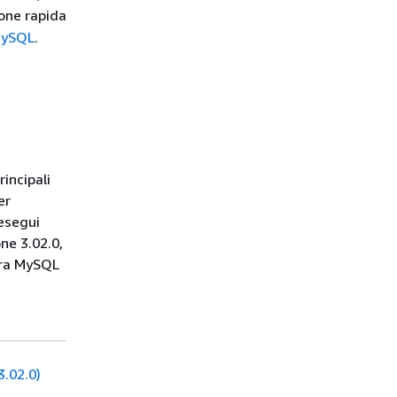
ione rapida
MySQL
.
incipali
er
esegui
ne 3.02.0,
ora MySQL
.02.0)