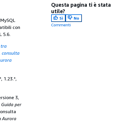
Questa pagina ti è stata
utile?
Sì
No
ra MySQL
Commenti
tibili con
 5.6.
 tra
 consulta
Aurora
 1.23.*,
rsione 3,
a
Guida per
consulta
n Aurora