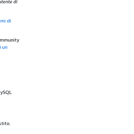
utente di
emi di
community
i un
 MySQL
tito.