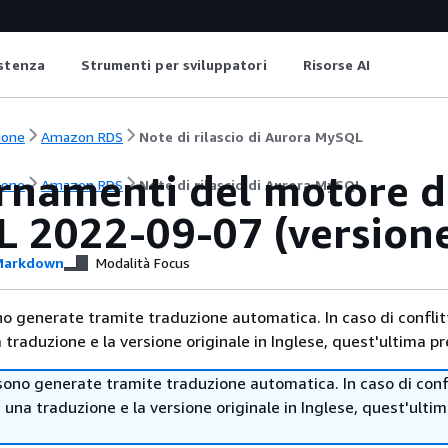
istenza
Strumenti per sviluppatori
Risorse AI
ione
Amazon RDS
Note di rilascio di Aurora MySQL
rnamenti del motore d
ione
Amazon RDS
Note di rilascio di Aurora MySQL
 2022-09-07 (versione 
arkdown
Modalità Focus
no generate tramite traduzione automatica. In caso di conflitt
traduzione e la versione originale in Inglese, quest'ultima pr
sono generate tramite traduzione automatica. In caso di confl
i una traduzione e la versione originale in Inglese, quest'ulti