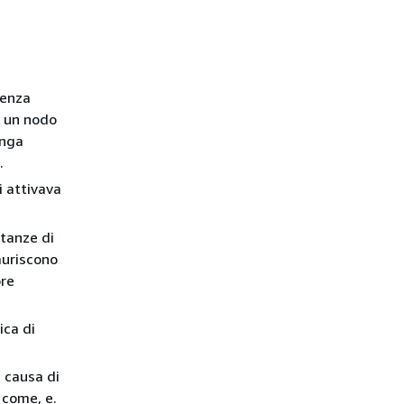
tenza
a un nodo
unga
.
i attivava
stanze di
auriscono
ore
ica di
a causa di
 come, e.