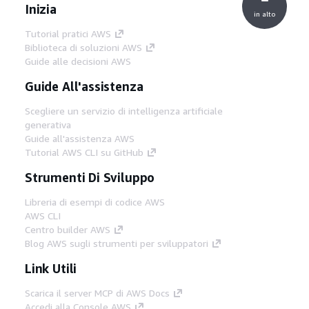
Inizia
in alto
Tutorial pratici AWS
Biblioteca di soluzioni AWS
Guide alle decisioni AWS
Guide All'assistenza
Scegliere un servizio di intelligenza artificiale
generativa
Guide all'assistenza AWS
Tutorial AWS CLI su GitHub
Strumenti Di Sviluppo
Libreria di esempi di codice AWS
AWS CLI
Centro builder AWS
Blog AWS sugli strumenti per sviluppatori
Link Utili
Scarica il server MCP di AWS Docs
Accedi alla Console AWS