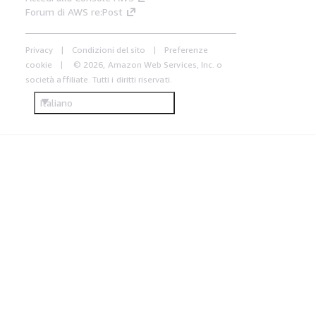
Forum di AWS re:Post
Privacy
Condizioni del sito
Preferenze
cookie
© 2026, Amazon Web Services, Inc. o
società affiliate. Tutti i diritti riservati.
Italiano