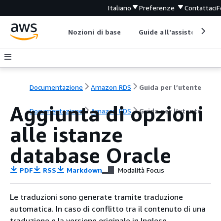
Italiano
Preferenze
Contattaci
F
Nozioni di base
Guide all'assistenza
Documentazione
Amazon RDS
Guida per l’utente
Aggiunta di opzioni
Documentazione
Amazon RDS
Guida per l’utente
alle istanze
database Oracle
PDF
RSS
Markdown
Modalità Focus
Le traduzioni sono generate tramite traduzione
automatica. In caso di conflitto tra il contenuto di una
traduzione e la versione originale in Inglese,