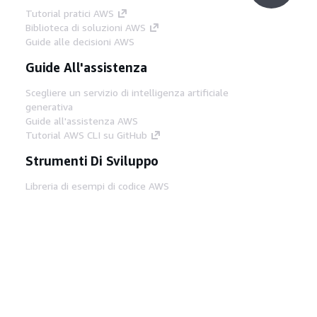
Tutorial pratici AWS
Biblioteca di soluzioni AWS
Guide alle decisioni AWS
Guide All'assistenza
Scegliere un servizio di intelligenza artificiale
generativa
Guide all'assistenza AWS
Tutorial AWS CLI su GitHub
Strumenti Di Sviluppo
Libreria di esempi di codice AWS
AWS CLI
Centro builder AWS
Blog AWS sugli strumenti per sviluppatori
Link Utili
Scarica il server MCP di AWS Docs
Accedi alla Console AWS
Forum di AWS re:Post