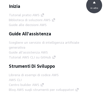
Inizia
in alto
Tutorial pratici AWS
Biblioteca di soluzioni AWS
Guide alle decisioni AWS
Guide All'assistenza
Scegliere un servizio di intelligenza artificiale
generativa
Guide all'assistenza AWS
Tutorial AWS CLI su GitHub
Strumenti Di Sviluppo
Libreria di esempi di codice AWS
AWS CLI
Centro builder AWS
Blog AWS sugli strumenti per sviluppatori
Link Utili
Scarica il server MCP di AWS Docs