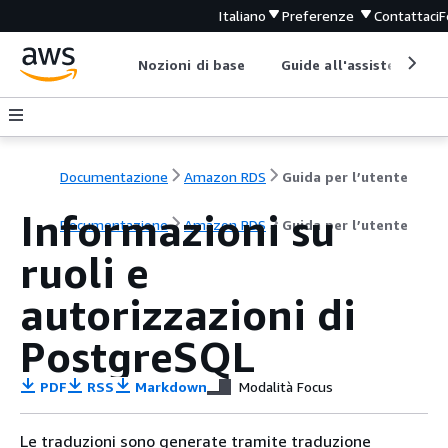
Italiano
Preferenze
Contattaci
F
Nozioni di base
Guide all'assistenza
Documentazione
Amazon RDS
Guida per l’utente
Informazioni su
Documentazione
Amazon RDS
Guida per l’utente
ruoli e
autorizzazioni di
PostgreSQL
PDF
RSS
Markdown
Modalità Focus
Le traduzioni sono generate tramite traduzione