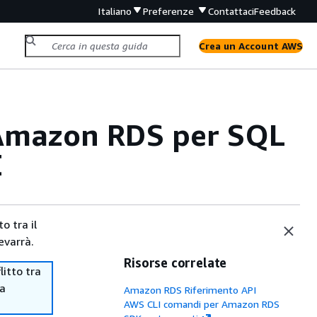
Italiano
Preferenze
Contattaci
Feedback
Crea un Account AWS
 Amazon RDS per SQL
E
o tra il
evarrà.
Risorse correlate
itto tra
ma
Amazon RDS Riferimento API
AWS CLI comandi per Amazon RDS