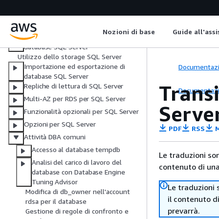
(BYOM)
Utilizzo di Active Directory con RDS
per SQL Server
Nozioni di base
Guide all'ass
Aggiornamenti del motore di
database SQL Server
Utilizzo dello storage SQL Server
Importazione ed esportazione di
Documentaz
database SQL Server
Trans
Repliche di lettura di SQL Server
Documentaz
Multi-AZ per RDS per SQL Server
Serve
Funzionalità opzionali per SQL Server
Opzioni per SQL Server
PDF
RSS
M
Attività DBA comuni
Accesso al database tempdb
Le traduzioni so
Analisi del carico di lavoro del
contenuto di una 
database con Database Engine
Tuning Advisor
Le traduzioni 
Modifica di db_owner nell'account
il contenuto d
rdsa per il database
prevarrà.
Gestione di regole di confronto e