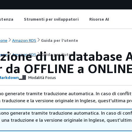
istenza
Strumenti per sviluppatori
Risorse AI
ione
Amazon RDS
Guida per l’utente
izione di un database
ione
Amazon RDS
Guida per l’utente
r da OFFLINE a ONLIN
arkdown
Modalità Focus
no generate tramite traduzione automatica. In caso di conflitt
traduzione e la versione originale in Inglese, quest'ultima pr
sono generate tramite traduzione automatica. In caso di confl
i una traduzione e la versione originale in Inglese, quest'ulti