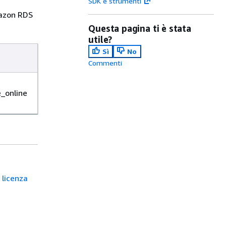
SDK e strumenti
mazon RDS
Questa pagina ti è stata
utile?
Sì
No
Commenti
_online
 licenza