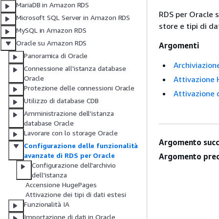
MariaDB in Amazon RDS
RDS per Oracle s
Microsoft SQL Server in Amazon RDS
store e tipi di da
MySQL in Amazon RDS
Oracle su Amazon RDS
Argomenti
Panoramica di Oracle
Archiviazion
Connessione all'istanza database
Oracle
Attivazione 
Protezione delle connessioni Oracle
Attivazione d
Utilizzo di database CDB
Amministrazione dell'istanza
database Oracle
Lavorare con lo storage Oracle
Argomento succ
Configurazione delle funzionalità
avanzate di RDS per Oracle
Argomento prec
Configurazione dell'archivio
dell'istanza
Accensione HugePages
Attivazione dei tipi di dati estesi
Funzionalità IA
Importazione di dati in Oracle