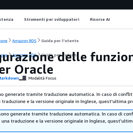
istenza
Strumenti per sviluppatori
Risorse AI
ione
Amazon RDS
Guida per l’utente
urazione delle funzion
ione
Amazon RDS
Guida per l’utente
er Oracle
arkdown
Modalità Focus
no generate tramite traduzione automatica. In caso di conflitt
traduzione e la versione originale in Inglese, quest'ultima pr
sono generate tramite traduzione automatica. In caso di confl
i una traduzione e la versione originale in Inglese, quest'ulti