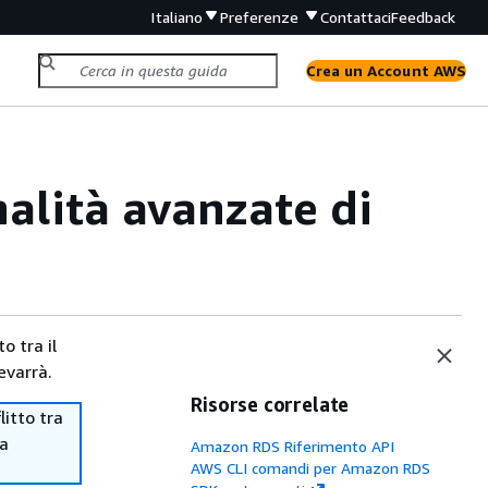
Italiano
Preferenze
Contattaci
Feedback
Crea un Account AWS
alità avanzate di
o tra il
evarrà.
Risorse correlate
itto tra
ma
Amazon RDS Riferimento API
AWS CLI comandi per Amazon RDS