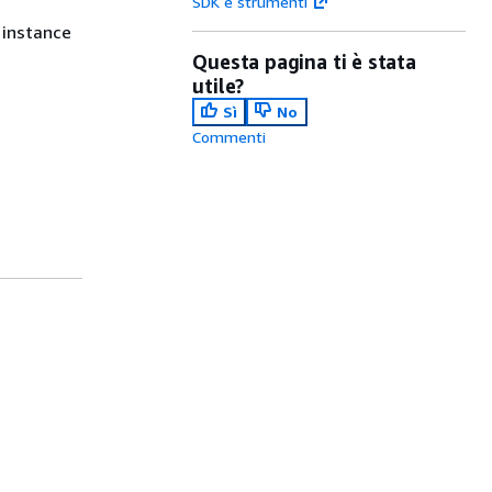
SDK e strumenti
 instance
Questa pagina ti è stata
utile?
Sì
No
Commenti
e