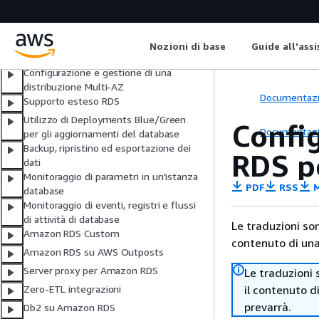
Accesso programmatico ad Amazon
RDS
Configurazione di un'istanza database
Nozioni di base
Guide all'ass
Gestione di un'istanza database
Configurazione e gestione di una
distribuzione Multi-AZ
Documentaz
Supporto esteso RDS
Utilizzo di Deployments Blue/Green
Config
Documentaz
per gli aggiornamenti del database
Backup, ripristino ed esportazione dei
RDS p
dati
Monitoraggio di parametri in un'istanza
PDF
RSS
M
database
Monitoraggio di eventi, registri e flussi
di attività di database
Le traduzioni so
Amazon RDS Custom
contenuto di una 
Amazon RDS su AWS Outposts
Server proxy per Amazon RDS
Le traduzioni 
il contenuto d
Zero-ETL integrazioni
prevarrà.
Db2 su Amazon RDS