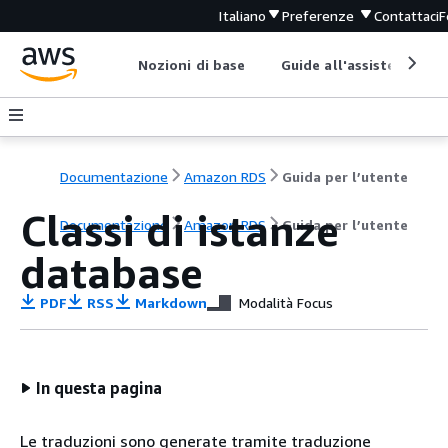
Italiano
Preferenze
Contattaci
F
Nozioni di base
Guide all'assistenza
Documentazione
Amazon RDS
Guida per l’utente
Classi di istanze
Documentazione
Amazon RDS
Guida per l’utente
database
PDF
RSS
Markdown
Modalità Focus
In questa pagina
Le traduzioni sono generate tramite traduzione