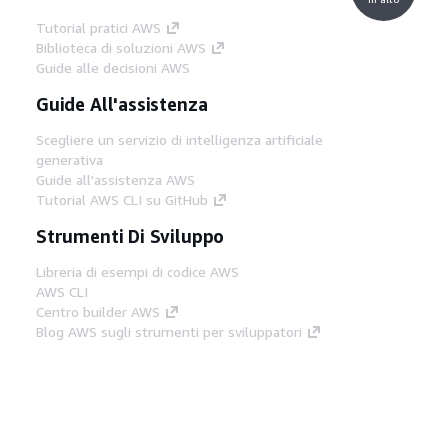
Tutorial pratici AWS
Biblioteca di soluzioni AWS
Guide alle decisioni AWS
Guide All'assistenza
Scegliere un servizio di intelligenza artificiale
generativa
Guide all'assistenza AWS
Tutorial AWS CLI su GitHub
Strumenti Di Sviluppo
Libreria di esempi di codice AWS
AWS CLI
Centro builder AWS
Blog AWS sugli strumenti per sviluppatori
Link Utili
Scarica il server MCP di AWS Docs
Accedi alla Console AWS
Forum di AWS re:Post