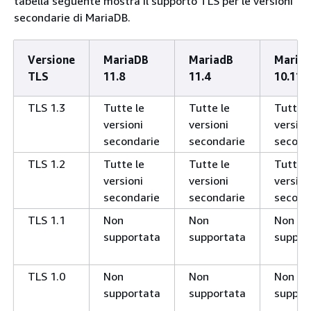
tabella seguente mostra il supporto TLS per le versioni
secondarie di MariaDB.
Versione
MariaDB
MariadB
Maria
TLS
11.8
11.4
10.11
TLS 1.3
Tutte le
Tutte le
Tutte l
versioni
versioni
version
secondarie
secondarie
second
TLS 1.2
Tutte le
Tutte le
Tutte l
versioni
versioni
version
secondarie
secondarie
second
TLS 1.1
Non
Non
Non
supportata
supportata
suppor
TLS 1.0
Non
Non
Non
supportata
supportata
suppor