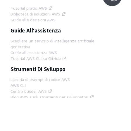
Tutorial pratici AWS
Biblioteca di soluzioni AWS
Guide alle decisioni AWS
Guide All'assistenza
Scegliere un servizio di intelligenza artificiale
generativa
Guide all'assistenza AWS
Tutorial AWS CLI su GitHub
Strumenti Di Sviluppo
Libreria di esempi di codice AWS
AWS CLI
Centro builder AWS
Blog AWS sugli strumenti per sviluppatori
Link Utili
Scarica il server MCP di AWS Docs
Accedi alla Console AWS
Forum di AWS re:Post