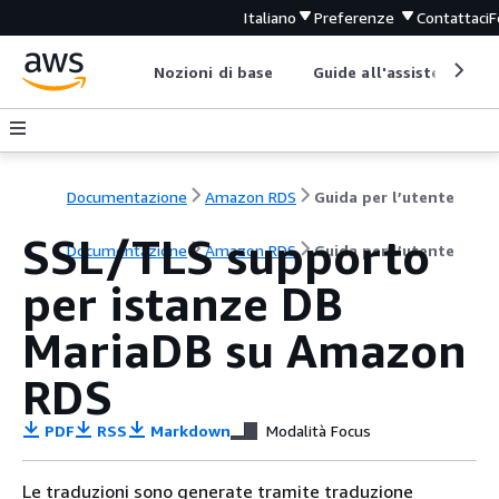
Italiano
Preferenze
Contattaci
F
Nozioni di base
Guide all'assistenza
Documentazione
Amazon RDS
Guida per l’utente
SSL/TLS supporto
Documentazione
Amazon RDS
Guida per l’utente
per istanze DB
MariaDB su Amazon
RDS
PDF
RSS
Markdown
Modalità Focus
Le traduzioni sono generate tramite traduzione