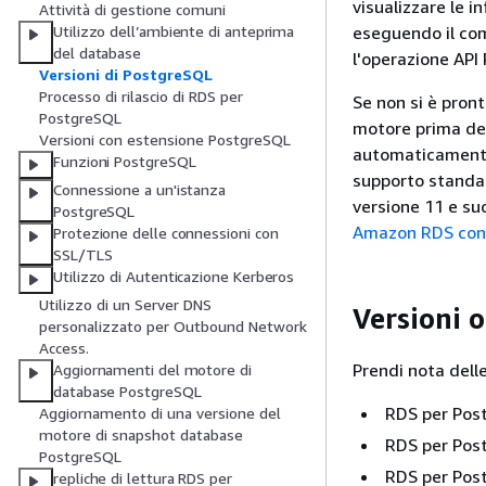
visualizzare le i
Attività di gestione comuni
eseguendo il c
Utilizzo dell’ambiente di anteprima
del database
l'operazione API
Versioni di PostgreSQL
Processo di rilascio di RDS per
Se non si è pron
PostgreSQL
motore prima del
Versioni con estensione PostgreSQL
automaticamente
Funzioni PostgreSQL
supporto standar
Connessione a un'istanza
versione 11 e suc
PostgreSQL
Amazon RDS co
Protezione delle connessioni con
SSL/TLS
Utilizzo di Autenticazione Kerberos
Utilizzo di un Server DNS
Versioni 
personalizzato per Outbound Network
Access.
Prendi nota dell
Aggiornamenti del motore di
database PostgreSQL
RDS per Post
Aggiornamento di una versione del
motore di snapshot database
RDS per Post
PostgreSQL
RDS per Post
repliche di lettura RDS per