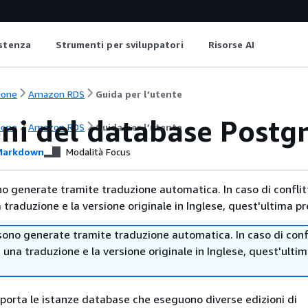
istenza
Strumenti per sviluppatori
Risorse AI
ione
Amazon RDS
Guida per l’utente
oni del database Postg
ione
Amazon RDS
Guida per l’utente
arkdown
Modalità Focus
no generate tramite traduzione automatica. In caso di conflitt
traduzione e la versione originale in Inglese, quest'ultima pr
sono generate tramite traduzione automatica. In caso di confl
i una traduzione e la versione originale in Inglese, quest'ulti
orta le istanze database che eseguono diverse edizioni di