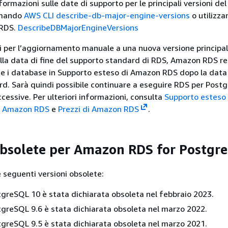
nformazioni sulle date di supporto per le principali versioni de
omando
AWS CLI describe-db-major-engine-versions
o utilizz
 RDS.
DescribeDBMajorEngineVersions
ti per l’aggiornamento manuale a una nuova versione principal
la data di fine del supporto standard di RDS, Amazon RDS re
 i database in Supporto esteso di Amazon RDS dopo la data d
d. Sarà quindi possibile continuare a eseguire RDS per Post
cessive. Per ulteriori informazioni, consulta
Supporto esteso
n Amazon RDS
e
Prezzi di Amazon RDS
.
obsolete per Amazon RDS for Postgr
e seguenti versioni obsolete:
greSQL 10 è stata dichiarata obsoleta nel febbraio 2023.
greSQL 9.6 è stata dichiarata obsoleta nel marzo 2022.
greSQL 9.5 è stata dichiarata obsoleta nel marzo 2021.