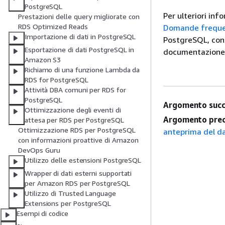
PostgreSQL
Per ulteriori in
Prestazioni delle query migliorate con
RDS Optimized Reads
Domande freque
Importazione di dati in PostgreSQL
PostgreSQL, con
Esportazione di dati PostgreSQL in
documentazione 
Amazon S3
Richiamo di una funzione Lambda da
RDS for PostgreSQL
Attività DBA comuni per RDS for
PostgreSQL
Argomento succ
Ottimizzazione degli eventi di
Argomento prec
attesa per RDS per PostgreSQL
Ottimizzazione RDS per PostgreSQL
anteprima del d
con informazioni proattive di Amazon
DevOps Guru
Utilizzo delle estensioni PostgreSQL
Wrapper di dati esterni supportati
per Amazon RDS per PostgreSQL
Utilizzo di Trusted Language
Extensions per PostgreSQL
Esempi di codice