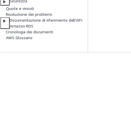
Sicurezza
Quote e vincoli
Risoluzione dei problemi
Documentazione di riferimento dell'API
Amazon RDS
Cronologia dei documenti
AWS Glossario
Inizia
Guide All'ass
Tutorial pratici AWS
Scegliere un serviz
Biblioteca di soluzioni AWS
generativa
Guide alle decisioni AWS
Guide all'assiste
Tutorial AWS CLI 
Privacy
Condizioni del sito
Preferenze cookie
© 2026, Amazon W