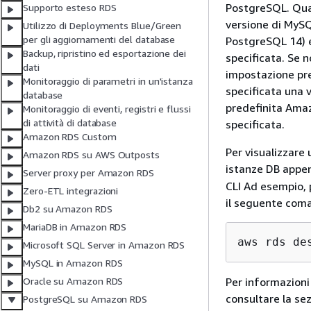
PostgreSQL. Quan
Supporto esteso RDS
versione di MySQ
Utilizzo di Deployments Blue/Green
per gli aggiornamenti del database
PostgreSQL 14) e
Backup, ripristino ed esportazione dei
specificata. Se 
dati
impostazione pred
Monitoraggio di parametri in un'istanza
specificata una 
database
predefinita Amaz
Monitoraggio di eventi, registri e flussi
di attività di database
specificata.
Amazon RDS Custom
Per visualizzare u
Amazon RDS su AWS Outposts
istanze DB appen
Server proxy per Amazon RDS
CLI Ad esempio, 
Zero-ETL integrazioni
il seguente com
Db2 su Amazon RDS
MariaDB in Amazon RDS
aws rds de
Microsoft SQL Server in Amazon RDS
MySQL in Amazon RDS
Per informazioni
Oracle su Amazon RDS
consultare la se
PostgreSQL su Amazon RDS