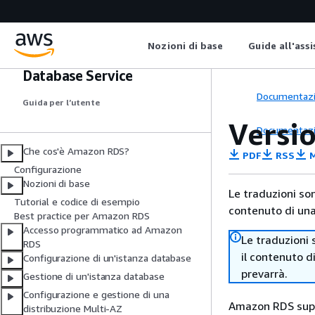
Nozioni di base
Guide all'ass
Amazon Relational
Database Service
Documentaz
Guida per l’utente
Versi
Documentaz
Che cos'è Amazon RDS?
PDF
RSS
M
Configurazione
Nozioni di base
Le traduzioni so
Tutorial e codice di esempio
contenuto di una 
Best practice per Amazon RDS
Accesso programmatico ad Amazon
Le traduzioni 
RDS
il contenuto d
Configurazione di un'istanza database
prevarrà.
Gestione di un'istanza database
Configurazione e gestione di una
Amazon RDS supp
distribuzione Multi-AZ