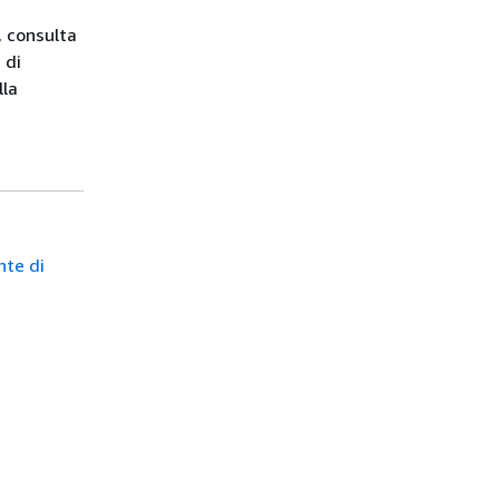
, consulta
 di
lla
nte di