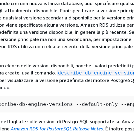
do crei una nuova istanza database, puoi specificare qualsi
L attualmente disponibile. Puoi specificare la versione princ
 qualsiasi versione secondaria disponibile per la versione pri
non viene specificata alcuna versione, Amazon RDS utilizza per
efinita una versione disponibile, in genere la più recente. S
versione principale ma non una secondaria, per impostazione
on RDS utilizza una release recente della versione principale
n elenco delle versioni disponibili, nonché i valori predefiniti 
a create, usa il comando.
describe-db-engine-versio
per visualizzare la versione predefinita del motore PostgreSQL
ando:
scribe-db-engine-versions --default-only --en
 dettagliate sulle versioni di PostgreSQL supportate su Ama
zione
Amazon RDS for PostgreSQL Release Notes
. È inoltre pos