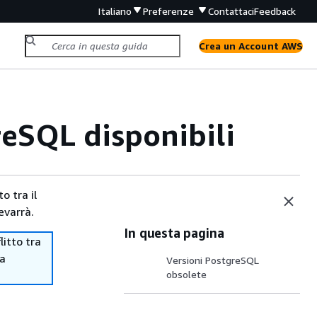
Italiano
Preferenze
Contattaci
Feedback
Crea un Account AWS
reSQL disponibili
o tra il
evarrà.
In questa pagina
itto tra
ma
Versioni PostgreSQL
obsolete