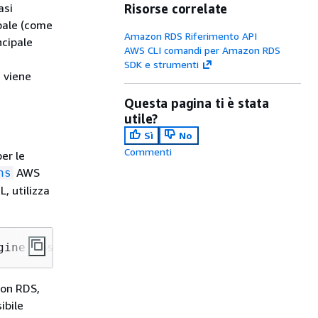
asi
Risorse correlate
ipale (come
Amazon RDS Riferimento API
ncipale
AWS CLI comandi per Amazon RDS
SDK e strumenti
e viene
Questa pagina ti è stata
utile?
Sì
No
Commenti
per le
AWS
ns
, utilizza
gine postgres
zon RDS,
sibile