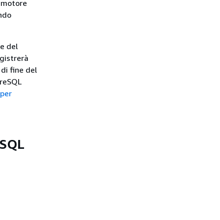
l motore
ando
e del
gistrerà
i fine del
greSQL
 per
eSQL