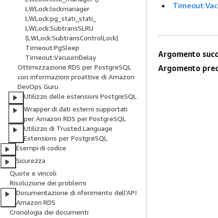
Timeout:Va
LWLock:lockmanager
LWLock:pg_stati_stati_
LWLock:SubtransSLRU
(LWLock:SubtransControlLock)
Timeout:PgSleep
Argomento succ
Timeout:VacuumDelay
Ottimizzazione RDS per PostgreSQL
Argomento prec
con informazioni proattive di Amazon
DevOps Guru
Utilizzo delle estensioni PostgreSQL
Wrapper di dati esterni supportati
per Amazon RDS per PostgreSQL
Utilizzo di Trusted Language
Extensions per PostgreSQL
Esempi di codice
Sicurezza
Quote e vincoli
Risoluzione dei problemi
Documentazione di riferimento dell'API
Amazon RDS
Cronologia dei documenti