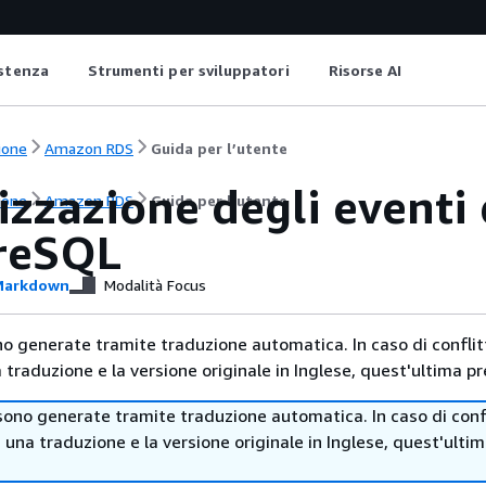
istenza
Strumenti per sviluppatori
Risorse AI
ione
Amazon RDS
Guida per l’utente
zzazione degli eventi 
ione
Amazon RDS
Guida per l’utente
reSQL
arkdown
Modalità Focus
no generate tramite traduzione automatica. In caso di conflitt
traduzione e la versione originale in Inglese, quest'ultima pr
sono generate tramite traduzione automatica. In caso di confl
i una traduzione e la versione originale in Inglese, quest'ulti