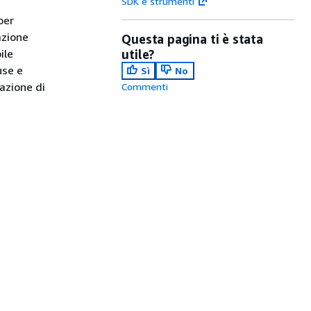
SDK e strumenti
per
azione
Questa pagina ti è stata
ile
utile?
use e
Sì
No
zazione di
Commenti