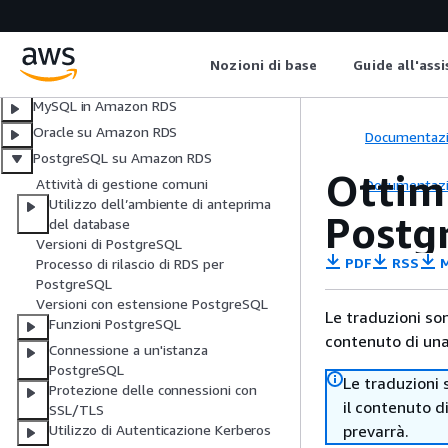
Zero-ETL integrazioni
Db2 su Amazon RDS
MariaDB in Amazon RDS
Nozioni di base
Guide all'ass
Microsoft SQL Server in Amazon RDS
MySQL in Amazon RDS
Oracle su Amazon RDS
Documentaz
PostgreSQL su Amazon RDS
Ottimi
Attività di gestione comuni
Documentaz
Utilizzo dell’ambiente di anteprima
Postg
del database
Versioni di PostgreSQL
PDF
RSS
M
Processo di rilascio di RDS per
PostgreSQL
Versioni con estensione PostgreSQL
Le traduzioni so
Funzioni PostgreSQL
contenuto di una 
Connessione a un'istanza
PostgreSQL
Le traduzioni 
Protezione delle connessioni con
il contenuto d
SSL/TLS
prevarrà.
Utilizzo di Autenticazione Kerberos