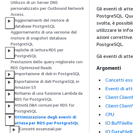
Utilizzo di un Server DNS
Gli eventi di at
personalizzato per Outbound Network
Access.
PostgreSQL. Quan
Aggiornamenti del motore di
svolta, è possibil
database PostgreSQL
utilizzare le inf
Aggiornamento di una versione del
azioni correttive
motore di snapshot database
PostgreSQL.
PostgreSQL
repliche di lettura RDS per
Gli eventi di at
PostgreSQL
Prestazioni delle query migliorate con
Argomenti
RDS Optimized Reads
Importazione di dati in PostgreSQL
Concetti ess
Esportazione di dati PostgreSQL in
Amazon S3
Eventi di at
Richiamo di una funzione Lambda da
Client:Clien
RDS for PostgreSQL
Attività DBA comuni per RDS for
Client:Clien
PostgreSQL
CPU
Ottimizzazione degli eventi di
IO:BufFileRe
attesa per RDS per PostgreSQL
Concetti essenziali per
IO:DataFile