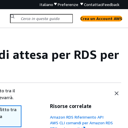
Italiano
Preferenze
Contattaci
Feedback
Crea un Account AWS
di attesa per RDS per
o tra il
evarrà.
Risorse correlate
itto tra
ma
Amazon RDS Riferimento API
AWS CLI comandi per Amazon RDS