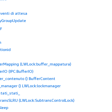
e
eventi di attesa
ayGroupUpdate
y
n
tionid
erMapping (LWLock:buffer_mappatura)
rIO (IPC:BufferIO)
er_contenuto () BufferContent
_manager () LWLock:lockmanager
tati_stati_
ransSLRU (LWLock:SubtransControlLock)
leep