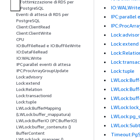
l'ottimizzazione di RDS per
IO:WALWrit
PostgreSQL
Eventi di attesa di RDS per
IPC:parallel 
PostgreSQL
IPC:ProcArr
Client:ClientRead
Client:ClientWrite
Lock:advisor
CPU
Lock:extend
IO:BufFileRead e IO:BufFileWrite
IO:DataFileRead
Lock:Relatio
IO:WALWrite
Lock:transac
IPC:parallel eventi di attesa
Lock:tuple
IPC:ProcArrayGroupUpdate
Lock:advisory
LWLock:Buff
Lock:extend
LWLock:Buffe
Lock:Relation
Lock:transactionid
LWLock:buff
Lock:tuple
LWLock:lock
LWLock:BufferMapping
(LWLock:buffer_mappatura)
LWLock:pg_s
LWLock:BufferIO (IPC:BufferIO)
LWLock:Subt
LWLock:buffer_contenuto ()
BufferContent
Timeout:PgS
LWLock:lock_manager ()