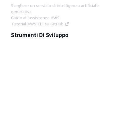
Scegliere un servizio di intelligenza artificiale
generativa
Guide all'assistenza AWS
Tutorial AWS CLI su GitHub
Strumenti Di Sviluppo
Libreria di esempi di codice AWS
AWS CLI
Centro builder AWS
Blog AWS sugli strumenti per sviluppatori
Link Utili
Scarica il server MCP di AWS Docs
Accedi alla Console AWS
Forum di AWS re:Post
Privacy
Condizioni del sito
Preferenze
cookie
© 2026, Amazon Web Services, Inc. o
società affiliate. Tutti i diritti riservati.