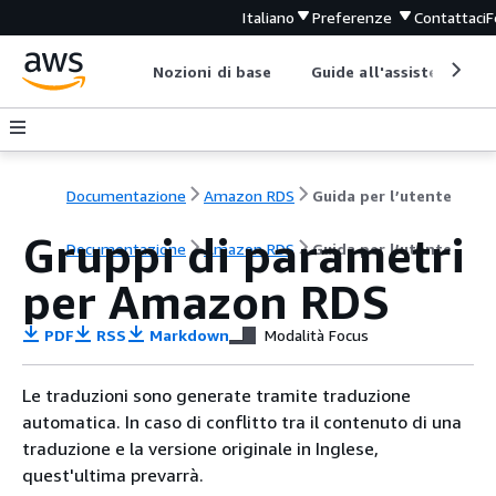
Italiano
Preferenze
Contattaci
F
Nozioni di base
Guide all'assistenza
Documentazione
Amazon RDS
Guida per l’utente
Gruppi di parametri
Documentazione
Amazon RDS
Guida per l’utente
per
Amazon RDS
PDF
RSS
Markdown
Modalità Focus
Le traduzioni sono generate tramite traduzione
automatica. In caso di conflitto tra il contenuto di una
traduzione e la versione originale in Inglese,
quest'ultima prevarrà.