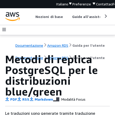
Italiano
Preferenze
Contattaci
F
Nozioni di base
Guide all'assistenza
Documentazione
Amazon RDS
Guida per l’utente
Metodi di replica
Documentazione
Amazon RDS
Guida per l’utente
PostgreSQL per le
distribuzioni
blue/green
PDF
RSS
Markdown
Modalità Focus
Le traduzioni sono generate tramite traduzione