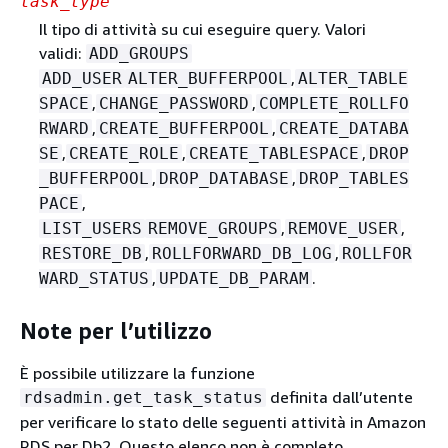
task_type
Il tipo di attività su cui eseguire query. Valori
validi:
ADD_GROUPS
,
ADD_USER
ALTER_BUFFERPOOL
ALTER_TABLE
,
,
SPACE
CHANGE_PASSWORD
COMPLETE_ROLLFO
,
,
RWARD
CREATE_BUFFERPOOL
CREATE_DATABA
,
,
,
SE
CREATE_ROLE
CREATE_TABLESPACE
DROP
,
,
_BUFFERPOOL
DROP_DATABASE
DROP_TABLES
,
PACE
,
,
LIST_USERS
REMOVE_GROUPS
REMOVE_USER
,
,
RESTORE_DB
ROLLFORWARD_DB_LOG
ROLLFOR
,
.
WARD_STATUS
UPDATE_DB_PARAM
Note per l’utilizzo
È possibile utilizzare la funzione
definita dall’utente
rdsadmin.get_task_status
per verificare lo stato delle seguenti attività in Amazon
RDS per Db2. Questo elenco non è completo.