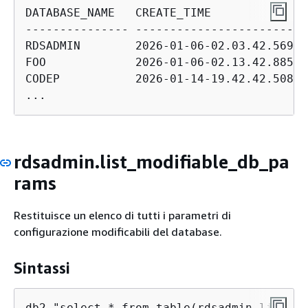
DATABASE_NAME   CREATE_TIME              
--------------- -------------------------
RDSADMIN        2026-01-06-02.03.42.56906
FOO             2026-01-06-02.13.42.88565
CODEP           2026-01-14-19.42.42.50847
...
rdsadmin.list_modifiable_db_pa
rams
Restituisce un elenco di tutti i parametri di
configurazione modificabili del database.
Sintassi
db2 "select * from table(rdsadmin.list_mo