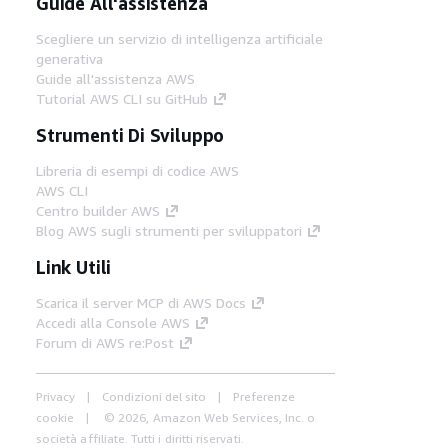
Guide All'assistenza
Scegliere un servizio di intelligenza artificiale
generativa
Guide all'assistenza AWS
Tutorial AWS CLI su GitHub
Strumenti Di Sviluppo
Libreria di esempi di codice AWS
AWS CLI
Centro builder AWS
Blog AWS sugli strumenti per sviluppatori
Link Utili
Scarica il server MCP di AWS Docs
Accedi alla Console AWS
Forum di AWS re:Post
Privacy
Condizioni del sito
Preferenze
cookie
© 2026, Amazon Web Services, Inc. o
società affiliate. Tutti i diritti riservati.