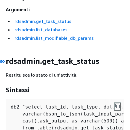
Argomenti
rdsadmin.get_task_status
rdsadmin.list_databases
rdsadmin.list_modifiable_db_params
rdsadmin.get_task_status
Restituisce lo stato di un’attività.
Sintassi
db2 "select task_id, task_type, database_
    varchar(bson_to_json(task_input_param
    cast(task_output as varchar(500)) as 
    from table(rdsadmin.get_task_status(t