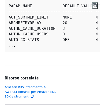
PARAM_NAME             DEFAULT_VALUE REST
---------------------- ------------- ----
ACT_SORTMEM_LIMIT      NONE          N

ARCHRETRYDELAY         20            N

AUTHN_CACHE_DURATION   3             N

AUTHN_CACHE_USERS      0             N

AUTO_CG_STATS          OFF           N

...
Risorse correlate
Amazon RDS Riferimento API
AWS CLI comandi per Amazon RDS
SDK e strumenti