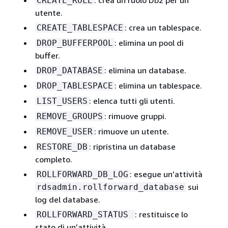
: crea un ruolo Db2 per un
CREATE_ROLE
utente.
: crea un tablespace.
CREATE_TABLESPACE
: elimina un pool di
DROP_BUFFERPOOL
buffer.
: elimina un database.
DROP_DATABASE
: elimina un tablespace.
DROP_TABLESPACE
: elenca tutti gli utenti.
LIST_USERS
: rimuove gruppi.
REMOVE_GROUPS
: rimuove un utente.
REMOVE_USER
: ripristina un database
RESTORE_DB
completo.
: esegue un’attività
ROLLFORWARD_DB_LOG
sui
rdsadmin.rollforward_database
log del database.
: restituisce lo
ROLLFORWARD_STATUS
stato di un’attività