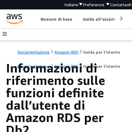
Italiano
Preferenze
Contattaci
F
Nozioni di base
Guide all'assistenza
Documentazione
Amazon RDS
Guida per l’utente
Informazioni di
Documentazione
Amazon RDS
Guida per l’utente
riferimento sulle
funzioni definite
dall’utente di
Amazon RDS per
Db2