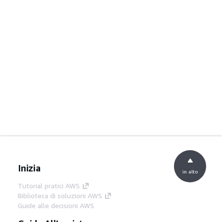
Inizia
in alto
Tutorial pratici AWS
Biblioteca di soluzioni AWS
Guide alle decisioni AWS