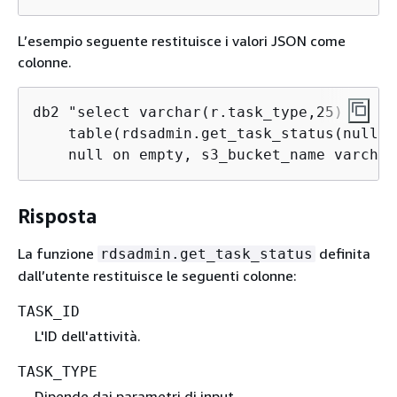
L’esempio seguente restituisce i valori JSON come
colonne.
db2 "select varchar(r.task_type,25) as ta
    table(rdsadmin.get_task_status(null,n
    null on empty, s3_bucket_name varchar
Risposta
La funzione
definita
rdsadmin.get_task_status
dall’utente restituisce le seguenti colonne:
TASK_ID
L'ID dell'attività.
TASK_TYPE
Dipende dai parametri di input.