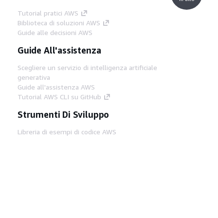
Tutorial pratici AWS
Biblioteca di soluzioni AWS
Guide alle decisioni AWS
Guide All'assistenza
Scegliere un servizio di intelligenza artificiale
generativa
Guide all'assistenza AWS
Tutorial AWS CLI su GitHub
Strumenti Di Sviluppo
Libreria di esempi di codice AWS
AWS CLI
Centro builder AWS
Blog AWS sugli strumenti per sviluppatori
Link Utili
Scarica il server MCP di AWS Docs
Accedi alla Console AWS
Forum di AWS re:Post