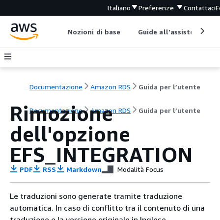
Italiano
Preferenze
Contattaci
F
Nozioni di base
Guide all'assistenza
Documentazione
Amazon RDS
Guida per l’utente
Rimozione
Documentazione
Amazon RDS
Guida per l’utente
dell'opzione
EFS_INTEGRATION
PDF
RSS
Markdown
Modalità Focus
Le traduzioni sono generate tramite traduzione
automatica. In caso di conflitto tra il contenuto di una
traduzione e la versione originale in Inglese,