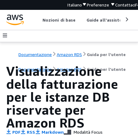
Italiano
Preferenze
Contattaci
F
Nozioni di base
Guide all'assistenza
Documentazione
Amazon RDS
Guida per l’utente
Visualizzazione
Documentazione
Amazon RDS
Guida per l’utente
della fatturazione
per le istanze DB
riservate per
Amazon RDS
PDF
RSS
Markdown
Modalità Focus