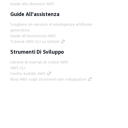
Guide alle decisioni AWS
Guide All'assistenza
Scegliere un servizio di intelligenza artificiale
generativa
Guide all'assistenza AWS
Tutorial AWS CLI su GitHub
Strumenti Di Sviluppo
Libreria di esempi di codice AWS
AWS CLI
Centro builder AWS
Blog AWS sugli strumenti per sviluppatori
Link Utili
Scarica il server MCP di AWS Docs
Accedi alla Console AWS
Forum di AWS re:Post
Privacy
Condizioni del sito
Preferenze