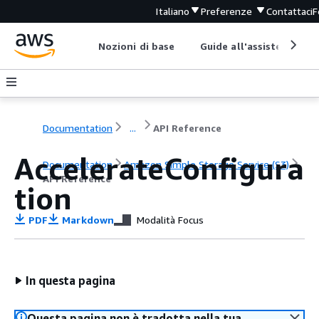
Italiano
Preferenze
Contattaci
F
Nozioni di base
Guide all'assistenza
Documentation
...
API Reference
AccelerateConfigura
Documentation
Amazon Simple Storage Service (S3)
API Reference
tion
PDF
Markdown
Modalità Focus
In questa pagina
Questa pagina non è tradotta nella tua