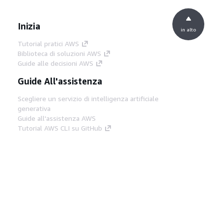
Inizia
in alto
Tutorial pratici AWS
Biblioteca di soluzioni AWS
Guide alle decisioni AWS
Guide All'assistenza
Scegliere un servizio di intelligenza artificiale
generativa
Guide all'assistenza AWS
Tutorial AWS CLI su GitHub
Strumenti Di Sviluppo
Libreria di esempi di codice AWS
AWS CLI
Centro builder AWS
Blog AWS sugli strumenti per sviluppatori
Link Utili