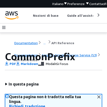
Italiano
Preferenze
Contattaci
F
Nozioni di base
Guide all'assistenza
Documentation
...
API Reference
CommonPrefix
Documentation
Amazon Simple Storage Service (S3)
API Reference
PDF
Markdown
Modalità Focus
In questa pagina
Questa pagina non è tradotta nella tua
lingua.
Richiedi traduzione