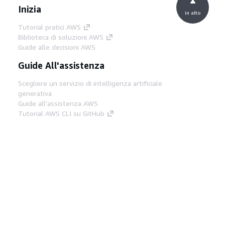
Inizia
in alto
Tutorial pratici AWS
Biblioteca di soluzioni AWS
Guide alle decisioni AWS
Guide All'assistenza
Scegliere un servizio di intelligenza artificiale
generativa
Guide all'assistenza AWS
Tutorial AWS CLI su GitHub
Strumenti Di Sviluppo
Libreria di esempi di codice AWS
AWS CLI
Centro builder AWS
Blog AWS sugli strumenti per sviluppatori
Link Utili
Scarica il server MCP di AWS Docs