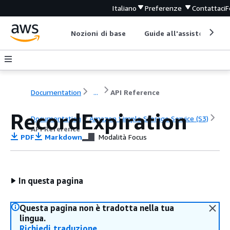
Italiano
Preferenze
Contattaci
F
Nozioni di base
Guide all'assistenza
Documentation
...
API Reference
RecordExpiration
Documentation
Amazon Simple Storage Service (S3)
API Reference
PDF
Markdown
Modalità Focus
In questa pagina
Questa pagina non è tradotta nella tua
lingua.
Richiedi traduzione