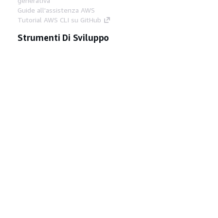
generativa
Guide all'assistenza AWS
Tutorial AWS CLI su GitHub
Strumenti Di Sviluppo
Libreria di esempi di codice AWS
AWS CLI
Centro builder AWS
Blog AWS sugli strumenti per sviluppatori
Link Utili
Scarica il server MCP di AWS Docs
Accedi alla Console AWS
Forum di AWS re:Post
Privacy
Condizioni del sito
Preferenze
cookie
© 2026, Amazon Web Services, Inc. o
società affiliate. Tutti i diritti riservati.
Italiano