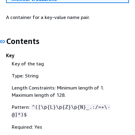
A container for a key-value name pair.
Contents
Key
Key of the tag
Type: String
Length Constraints: Minimum length of 1.
Maximum length of 128.
Pattern:
^([\p
{
L}\p
{
Z}\p
{
N}_.:/=+\-
@]*)$
Required: Yes