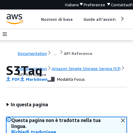
Italiano
Preferenze
Contattaci
F
Nozioni di base
Guide all'assistenza
Documentation
...
API Reference
S3Tag
Documentation
Amazon Simple Storage Service (S3)
API Reference
PDF
Markdown
Modalità Focus
In questa pagina
Questa pagina non è tradotta nella tua
lingua.
Richiedi traduzione