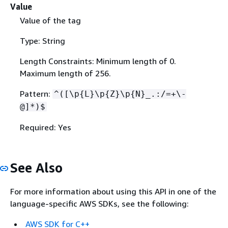
Value
Value of the tag
Type: String
Length Constraints: Minimum length of 0.
Maximum length of 256.
Pattern:
^([\p
{
L}\p
{
Z}\p
{
N}_.:/=+\-
@]*)$
Required: Yes
See Also
For more information about using this API in one of the
language-specific AWS SDKs, see the following:
AWS SDK for C++