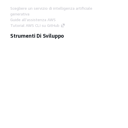
Scegliere un servizio di intelligenza artificiale
generativa
Guide all'assistenza AWS
Tutorial AWS CLI su GitHub
Strumenti Di Sviluppo
Libreria di esempi di codice AWS
AWS CLI
Centro builder AWS
Blog AWS sugli strumenti per sviluppatori
Link Utili
Scarica il server MCP di AWS Docs
Accedi alla Console AWS
Forum di AWS re:Post
Privacy
Condizioni del sito
Preferenze
cookie
© 2026, Amazon Web Services, Inc. o
società affiliate. Tutti i diritti riservati.