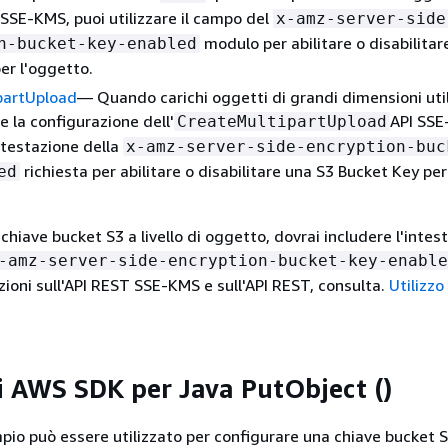
 SSE-KMS, puoi utilizzare il campo del
x-amz-server-side
modulo per abilitare o disabilitar
n-bucket-key-enabled
er l'oggetto.
partUpload
— Quando carichi oggetti di grandi dimensioni uti
e la configurazione dell'
API SSE
CreateMultipartUpload
intestazione della
x-amz-server-side-encryption-buc
richiesta per abilitare o disabilitare una S3 Bucket Key per 
ed
 chiave bucket S3 a livello di oggetto, dovrai includere l'intes
-amz-server-side-encryption-bucket-key-enable
zioni sull'API REST SSE-KMS e sull'API REST, consulta.
Utilizzo
di AWS SDK per Java PutObject ()
pio può essere utilizzato per configurare una chiave bucket S3