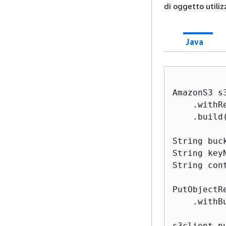
di oggetto utili
Java
AmazonS3 s
    .withR
    .build(
String buc
String key
String con
PutObjectR
    .withB