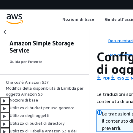
Nozioni di base
Guide all'ass
Documentaz
Amazon Simple Storage
Service
Config
Documentaz
Guida per l’utente
di og
PDF
RSS
M
Che cos'è Amazon S3?
Modifica della disponibilità di Lambda per
Le traduzioni so
oggetti Amazon S3
Nozioni di base
contenuto di una 
Utilizzo di bucket per uso generico
Le traduzioni 
Utilizzo degli oggetti
il contenuto d
Utilizzo di bucket di directory
prevarrà.
Utilizzo di Tabelle Amazon S3 e dei