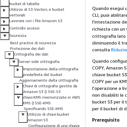
bucket di tabelle
Quando esegui u
Utilizzo di S3 Vectors e bucket
CLI, puoi abilita
vettoriali
Lavorare con i file Amazon S3
l'intestazione de
Controllo accessi
richiesta con un 
Sicurezza
crittografia la
diminuendo il tr
Best practice di sicurezza
Protezione dei dati
consulta
Riduzio
Crittografia dei dati
Quando configuri
Server-side crittografia
COPY, Amazon S3 
Impostazione della crittografia
chiave bucket S3
predefinita del bucket
Aggiornamento della crittografia
COPY per un KMS-
Chiavi di crittografia gestite da
l'operazione a l
Amazon S3 () SSE-S3
non disabiliti le
chiavi KMS memorizzate in AWS
bucket S3 per il
KMS () SSE-KMS
per il bucket di 
Specificando SSE-KMS
Utilizzo di chiavi bucket
Prerequisito
Amazon S3
Configurazione di una chiave