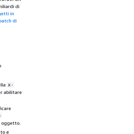
iliardi di
etti in
batch di
o
ella
x-
r abilitare
icare
-
o oggetto.
to e