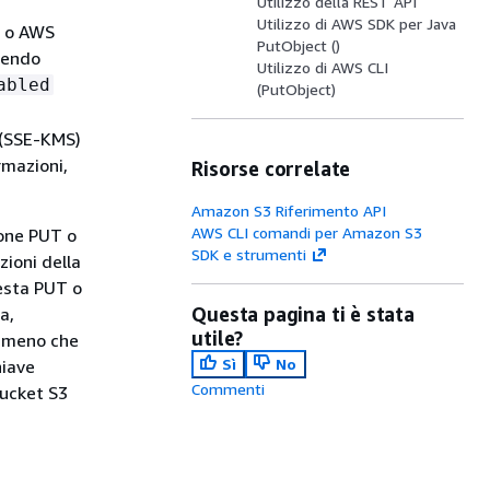
Utilizzo della REST API
Utilizzo di AWS SDK per Java
K o AWS
PutObject ()
ngendo
Utilizzo di AWS CLI
abled
(PutObject)
 (SSE-KMS)
rmazioni,
Risorse correlate
Amazon S3 Riferimento API
AWS CLI comandi per Amazon S3
ione PUT o
SDK e strumenti
ioni della
iesta PUT o
Questa pagina ti è stata
a,
utile?
a meno che
Sì
No
hiave
Commenti
bucket S3