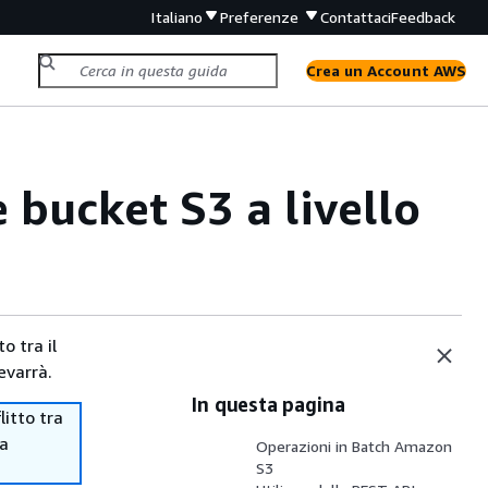
Italiano
Preferenze
Contattaci
Feedback
Crea un Account AWS
 bucket S3 a livello
o tra il
evarrà.
In questa pagina
itto tra
ma
Operazioni in Batch Amazon
S3