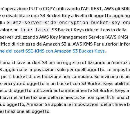
n'operazione PUT o COPY utilizzando l'API REST, AWS gli SD
re o disabilitare una S3 Bucket Key a livello di oggetto aggiu
lla
x-amz-server-side-encryption-bucket-key-en
valore or.
S3 Bucket Keys riduce il costo della
true
false
to server utilizzando AWS Key Management Service (AWS KMS)
affico di richieste da Amazon S3 a. AWS KMS Per ulteriori info
ne dei costi SSE-KMS con Amazon S3 Bucket Keys
.
 una chiave bucket S3 per un oggetto utilizzando un'operaz
aggiorna le impostazioni solo per quell'oggetto. Le impostaz
 per il bucket di destinazione non cambiano. Se invii una rich
encrypted oggetto in un bucket con S3 Bucket Keys abilitat
ivello di oggetto utilizzerà automaticamente S3 Bucket Keys 
 chiavi nell'intestazione della richiesta. Se non specifichi una c
 tuo oggetto, Amazon S3 applica le impostazioni della chiave 
destinazione all'oggetto.