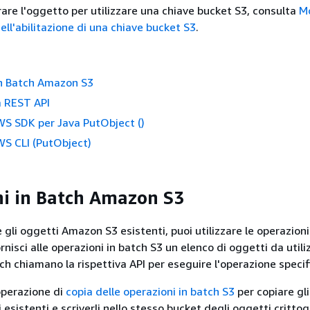
rare l'oggetto per utilizzare una chiave bucket S3, consulta
Mo
ell'abilitazione di una chiave bucket S3
.
in Batch Amazon S3
la REST API
AWS SDK per Java PutObject ()
AWS CLI (PutObject)
i in Batch Amazon S3
 gli oggetti Amazon S3 esistenti, puoi utilizzare le operazioni
nisci alle operazioni in batch S3 un elenco di oggetti da utili
ch chiamano la rispettiva API per eseguire l'operazione specif
'operazione di
copia delle operazioni in batch S3
per copiare gl
 esistenti e scriverli nello stesso bucket degli oggetti crittog