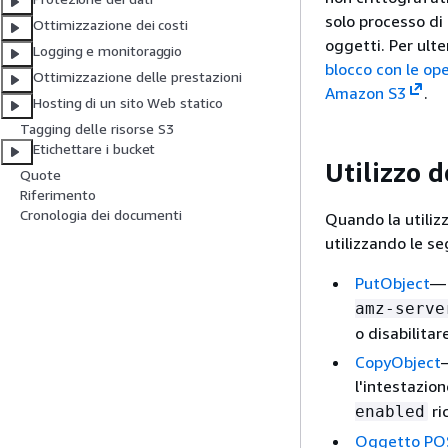
solo processo di 
Ottimizzazione dei costi
oggetti. Per ulte
Logging e monitoraggio
blocco con le ope
Ottimizzazione delle prestazioni
Amazon S3
.
Hosting di un sito Web statico
Tagging delle risorse S3
Etichettare i bucket
Utilizzo 
Quote
Riferimento
Cronologia dei documenti
Quando la utiliz
utilizzando le se
PutObject
— 
amz-serve
o disabilitar
CopyObject
l'intestazio
ri
enabled
Oggetto PO