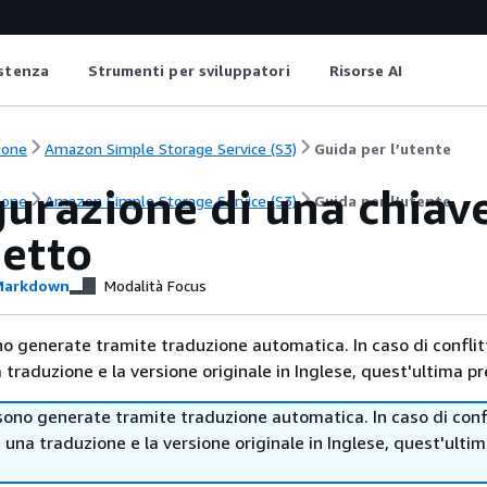
istenza
Strumenti per sviluppatori
Risorse AI
ione
Amazon Simple Storage Service (S3)
Guida per l’utente
urazione di una chiave
ione
Amazon Simple Storage Service (S3)
Guida per l’utente
getto
arkdown
Modalità Focus
no generate tramite traduzione automatica. In caso di conflitt
traduzione e la versione originale in Inglese, quest'ultima pr
sono generate tramite traduzione automatica. In caso di confl
i una traduzione e la versione originale in Inglese, quest'ulti