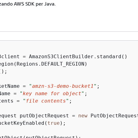
zzando AWS SDK per Java.
3client = AmazonS3ClientBuilder.standard()

egion(Regions.DEFAULT_REGION)

);

ketName = 
"
amzn-s3-demo-bucket1
"
;

Name = 
"
key name for object
"
;

tents = 
"
file contents
"
;

equest putObjectRequest = 
new
 PutObjectReques
ucketKeyEnabled(
true
);
