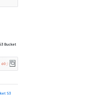
 S3 Bucket
 
object key name
 --server-side-encryption aws
cket S3