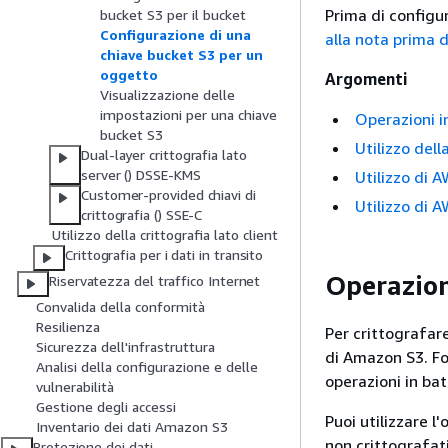
Prima di configu
bucket S3 per il bucket
Configurazione di una
alla nota prima d
chiave bucket S3 per un
oggetto
Argomenti
Visualizzazione delle
impostazioni per una chiave
Operazioni 
bucket S3
Utilizzo del
Dual-layer crittografia lato
server () DSSE-KMS
Utilizzo di 
Customer-provided chiavi di
Utilizzo di 
crittografia () SSE-C
Utilizzo della crittografia lato client
Crittografia per i dati in transito
Operazion
Riservatezza del traffico Internet
Convalida della conformità
Resilienza
Per crittografare
Sicurezza dell'infrastruttura
di Amazon S3. For
Analisi della configurazione e delle
operazioni in bat
vulnerabilità
Gestione degli accessi
Puoi utilizzare l
Inventario dei dati Amazon S3
non crittografati
Protezione dei dati