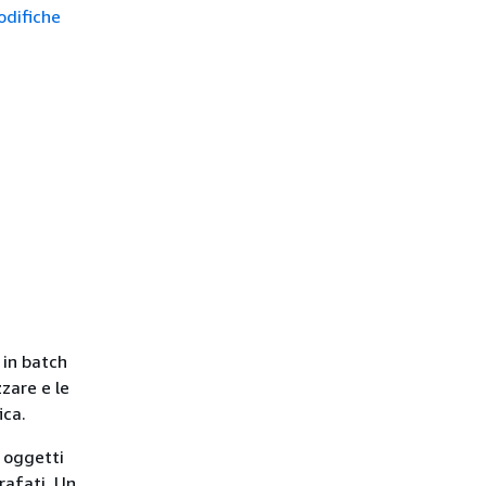
difiche
 in batch
zzare e le
ica.
i oggetti
rafati. Un