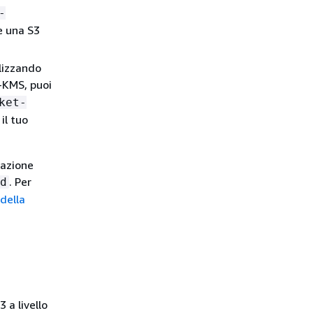
-
e una S3
lizzando
-KMS, puoi
ket-
il tuo
tazione
. Per
d
 della
 a livello