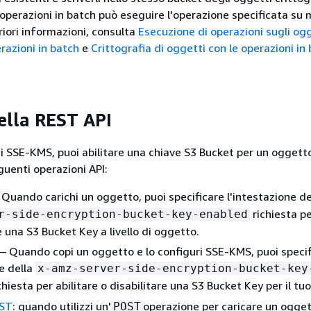
operazioni in batch può eseguire l'operazione specificata su m
riori informazioni, consulta
Esecuzione di operazioni sugli ogg
razioni in batch
e
Crittografia di oggetti con le operazioni in 
della REST API
zi SSE-KMS, puoi abilitare una chiave S3 Bucket per un oggett
guenti operazioni API:
Quando carichi un oggetto, puoi specificare l'intestazione d
richiesta pe
r-side-encryption-bucket-key-enabled
e una S3 Bucket Key a livello di oggetto.
— Quando copi un oggetto e lo configuri SSE-KMS, puoi specif
ne della
x-amz-server-side-encryption-bucket-key
chiesta per abilitare o disabilitare una S3 Bucket Key per il tu
ST
: quando utilizzi un'
operazione per caricare un ogget
POST