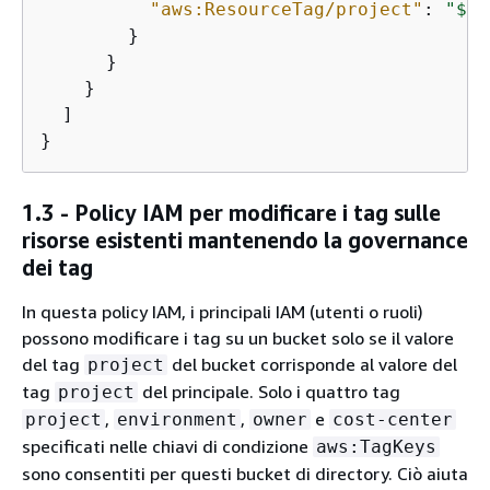
"aws:ResourceTag/project"
: 
"$
{
a
        }

      }

    }

  ]

}
1.3 - Policy IAM per modificare i tag sulle
risorse esistenti mantenendo la governance
dei tag
In questa policy IAM, i principali IAM (utenti o ruoli)
possono modificare i tag su un bucket solo se il valore
del tag
del bucket corrisponde al valore del
project
tag
del principale. Solo i quattro tag
project
,
,
e
project
environment
owner
cost-center
specificati nelle chiavi di condizione
aws:TagKeys
sono consentiti per questi bucket di directory. Ciò aiuta