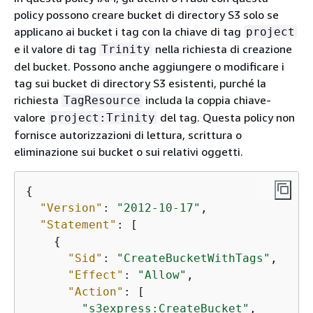
policy possono creare bucket di directory S3 solo se
applicano ai bucket i tag con la chiave di tag
project
e il valore di tag
nella richiesta di creazione
Trinity
del bucket. Possono anche aggiungere o modificare i
tag sui bucket di directory S3 esistenti, purché la
richiesta
includa la coppia chiave-
TagResource
valore
del tag. Questa policy non
project:Trinity
fornisce autorizzazioni di lettura, scrittura o
eliminazione sui bucket o sui relativi oggetti.
{
"Version"
: 
"2012-10-17"
,

"Statement"
: [

{
"Sid"
: 
"CreateBucketWithTags"
,

"Effect"
: 
"Allow"
,

"Action"
: [

"s3express:CreateBucket"
,
