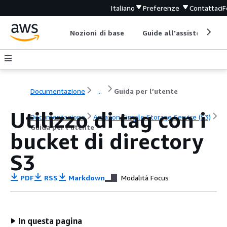
Italiano
Preferenze
Contattaci
F
Nozioni di base
Guide all'assistenza
Documentazione
...
Guida per l’utente
Utilizzo di tag con i
Documentazione
Amazon Simple Storage Service (S3)
Guida per l’utente
bucket di directory
S3
PDF
RSS
Markdown
Modalità Focus
In questa pagina