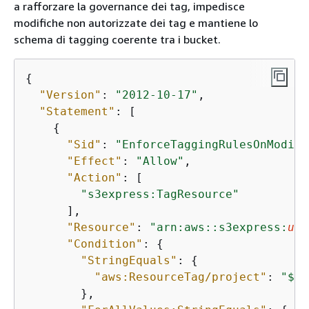
a rafforzare la governance dei tag, impedisce
modifiche non autorizzate dei tag e mantiene lo
schema di tagging coerente tra i bucket.
{
"Version"
: 
"2012-10-17"
,

"Statement"
: [

{
"Sid"
: 
"EnforceTaggingRulesOnModifi
"Effect"
: 
"Allow"
,

"Action"
: [

"s3express:TagResource"
      ],

"Resource"
: 
"arn:aws::s3express:
us-
"Condition"
: 
{
"StringEquals"
: 
{
"aws:ResourceTag/project"
: 
"$
{
a
        },
