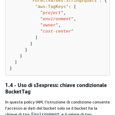
"ForAllValues:StringEquals"
: 
{
"aws:TagKeys"
: [

"
project
"
,

"
environment
"
,

"
owner
"
,

"
cost-center
"
          ]

        }

      }

    }

  ]

}
1.4 - Uso di s3express: chiave condizionale
BucketTag
In questa policy IAM, l’istruzione di condizione consente
l’accesso ai dati del bucket solo se il bucket ha la
chiave di tag
e il valore di tag
Environment