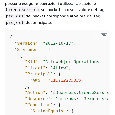
possono eseguire operazioni utilizzando l’azione
sul bucket solo se il valore del tag
CreateSession
del bucket corrisponde al valore del tag
project
del principale.
project
{
"Version"
: 
"2012-10-17"
,

"Statement"
: [

{
"Sid"
: 
"AllowObjectOperations"
,

"Effect"
: 
"Allow"
,

"Principal"
: 
{
"AWS"
: 
"
111122223333
"
      },

"Action"
: 
"s3express:CreateSession"
"Resource"
: 
"arn:aws::s3express:
us-
"Condition"
: 
{
"StringEquals"
: 
{