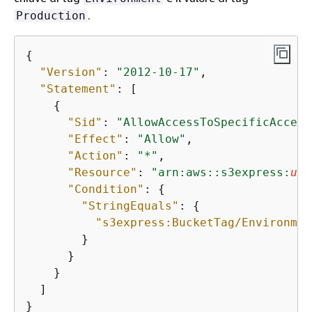
.
Production
{
"Version"
: 
"2012-10-17"
,

"Statement"
: [

{
"Sid"
: 
"AllowAccessToSpecificAccess
"Effect"
: 
"Allow"
,

"Action"
: 
"*"
,

"Resource"
: 
"arn:aws::s3express:
us-
"Condition"
: 
{
"StringEquals"
: 
{
"s3express:BucketTag/Environmen
        }

      }

    }

  ]
