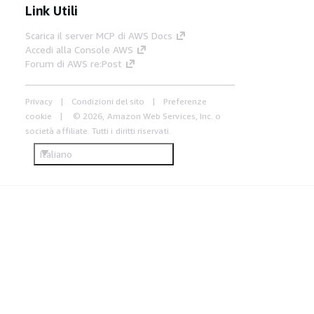
Link Utili
Scarica il server MCP di AWS Docs
Accedi alla Console AWS
Forum di AWS re:Post
Privacy
Condizioni del sito
Preferenze
cookie
© 2026, Amazon Web Services, Inc. o
società affiliate. Tutti i diritti riservati.
Italiano