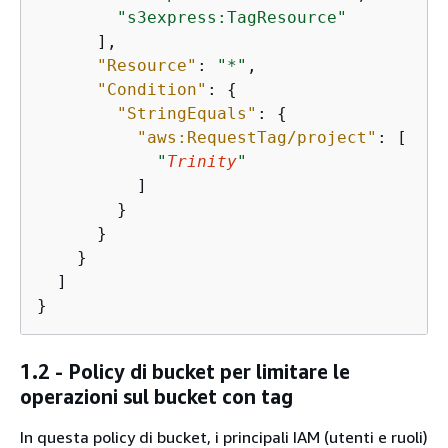
"s3express:TagResource"
      ],

"Resource"
: 
"*"
,

"Condition"
: 
{
"StringEquals"
: 
{
"aws:RequestTag/project"
: [

"
Trinity
"
          ]

        }

      }

    }

  ]

1.2 - Policy di bucket per limitare le
operazioni sul bucket con tag
In questa policy di bucket, i principali IAM (utenti e ruoli)