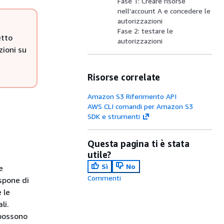
Fase 1: Creare risorse
nell'account A e concedere le
autorizzazioni
Fase 2: testare le
etto
autorizzazioni
zioni su
Risorse correlate
Amazon S3 Riferimento API
AWS CLI comandi per Amazon S3
SDK e strumenti
Questa pagina ti è stata
utile?
Sì
No
e
Commenti
spone di
 le
li.
 possono