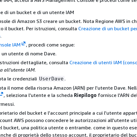
te IAM, accedi a AWS Management Console e procedi come se
se di un bucket e di un utente IAM
nsole di Amazon S3 creare un bucket. Nota Regione AWS in c
o il bucket. Per istruzioni, consulta
Creazione di un bucket pe
o
.
nsole IAM
, procedi come segue:
 un utente di nome Dave.
istruzioni dettagliate, consulta
Creazione di utenti IAM (conso
a all'utente IAM
.
ta le credenziali
.
UserDave
ta il nome della risorsa Amazon (ARN) per l'utente Dave. Nel
, seleziona l'utente e la scheda
Riepilogo
fornisce l'ARN del
rmessi.
prietario del bucket e l'account principale a cui l'utente appa
Account AWS possono concedere le autorizzazioni all'utente ut
el bucket, una politica utente o entrambe. come in questo es
anche di proprietà dello stesso account, il proprietario del bu