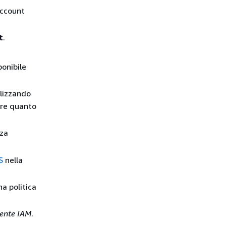
account
t
.
ponibile
ilizzando
re quanto
zza
S
nella
a politica
tente IAM
.