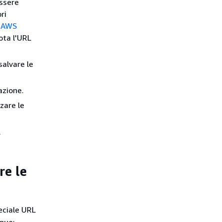
ssere
ri
 AWS
ota l'URL
salvare le
razione.
zare le
.
re le
eciale URL