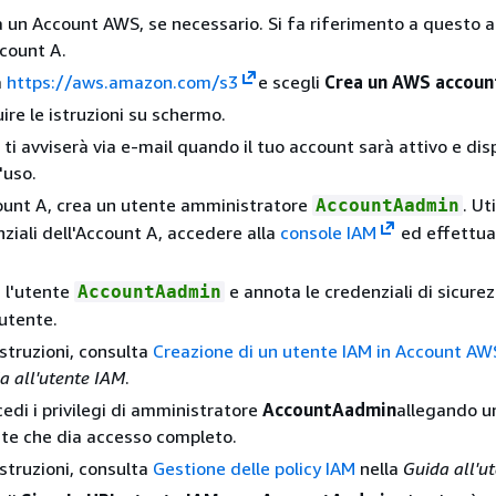
i a un Account AWS, se necessario. Si fa riferimento a questo 
count A.
a
https://aws.amazon.com/s3
e scegli
Crea un AWS accoun
ire le istruzioni su schermo.
ti avviserà via e-mail quando il tuo account sarà attivo e dis
'uso.
ount A, crea un utente amministratore
. Ut
AccountAadmin
nziali dell'Account A, accedere alla
console IAM
ed effettua
 l'utente
e annota le credenziali di sicure
AccountAadmin
'utente.
istruzioni, consulta
Creazione di un utente IAM in Account AW
a all'utente IAM
.
edi i privilegi di amministratore
AccountAadmin
allegando un
te che dia accesso completo.
istruzioni, consulta
Gestione delle policy IAM
nella
Guida all'u