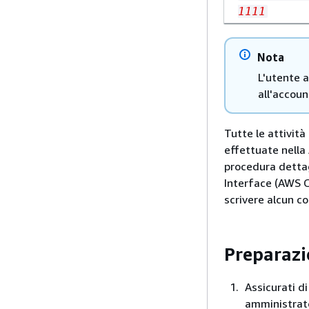
1111
Nota
L'utente 
all'accou
Tutte le attivit
effettuate nella
procedura dettag
Interface (AWS C
scrivere alcun co
Preparazi
Assicurati d
amministrat