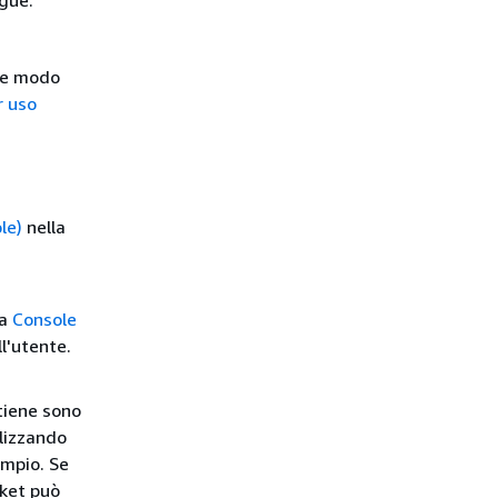
gue:
he modo
r uso
le)
nella
la
Console
l'utente.
rtiene sono
ilizzando
empio. Se
cket può