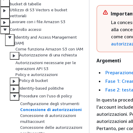
bucket di tabelle
Utilizzo di S3 Vectors e bucket
Importan
vettoriali
Lavorare con i file Amazon S3
La concess
alla conce
Controllo accessi
come conc
Identity and Access Management
(IAM)
autorizzaz
Come funziona Amazon S3 con IAM
Autorizzazione di una richiesta
Argomenti
Autorizzazioni necessarie per le
operazioni API S3
Preparazione
Policy e autorizzazioni
Policy di bucket
Fase 1: Crea
Identity-based politiche
Fase 2: testa
Procedure con l'uso di policy
In questa proce
Configurazione degli strumenti
l'account includ
Concessione di autorizzazioni
autorizzazioni. P
Concessione di autorizzazioni
autorizzazioni al
multiaccount
Concessione delle autorizzazioni
Pertanto, per co