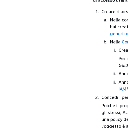
di accesso uten
Creare risor
Nella co
hai creat
generic
Nella
Co
Crea
Per 
Guid
Anno
Anno
IAM
Concedi i pe
Poiché il pro
gli stessi, 
una policy d
l'oggetto è 