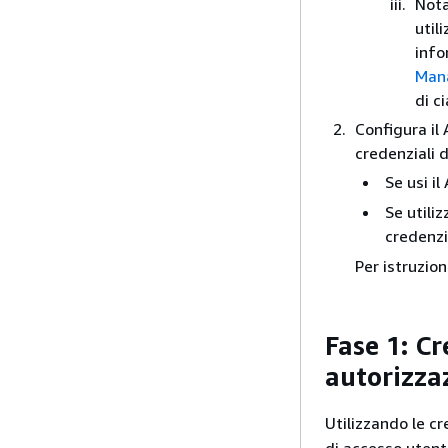
Nota
util
info
Mana
di c
Configura il
credenziali 
Se usi il
Se utili
credenzi
Per istruzion
Fase 1: Cr
autorizza
Utilizzando le cr