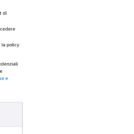
t di
ncedere
la policy
edenziali
re
se e