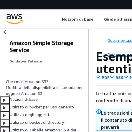
Nozioni di base
Guide all'ass
Documentaz
Amazon Simple Storage
Service
Esempi
Documentaz
Guida per l’utente
utenti
PDF
RSS
M
Che cos'è Amazon S3?
Modifica della disponibilità di Lambda per
Le traduzioni so
oggetti Amazon S3
Nozioni di base
contenuto di una 
Utilizzo di bucket per uso generico
Le traduzioni 
Utilizzo degli oggetti
il contenuto d
Utilizzo di bucket di directory
prevarrà.
Utilizzo di Tabelle Amazon S3 e dei