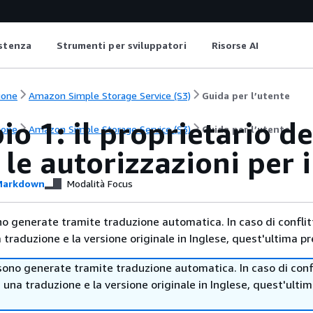
istenza
Strumenti per sviluppatori
Risorse AI
ione
Amazon Simple Storage Service (S3)
Guida per l’utente
o 1: il proprietario d
ione
Amazon Simple Storage Service (S3)
Guida per l’utente
 le autorizzazioni per 
arkdown
Modalità Focus
no generate tramite traduzione automatica. In caso di conflitt
traduzione e la versione originale in Inglese, quest'ultima pr
sono generate tramite traduzione automatica. In caso di confl
i una traduzione e la versione originale in Inglese, quest'ulti