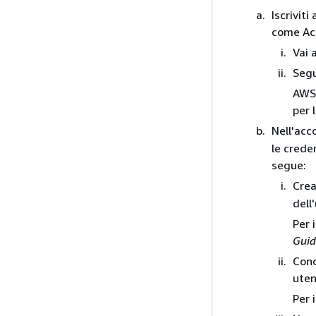
Iscrivit
come Ac
Vai 
Segu
AWS 
per l
Nell'acc
le crede
segue:
Crea
dell
Per 
Guid
Conc
uten
Per 