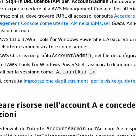
 l'
Sign-In URL utente IAM per
.
AccountAadmin
che dovrà e
izzato per accedere alla AWS Management Console. Per ulterio
rmazioni su dove trovare l'URL di accesso, consulta
Accedere
gement Console come utente IAM nella IAM User
Guide
. Ann
iascun account.
 AWS CLI o il AWS Tools for Windows PowerShell. Assicurati di 
dell'utente amministratore come segue:
 AWS CLI, crea un profilo
, nel file di configu
AccountAadmin
zzi il AWS Tools for Windows PowerShell, assicurati di memoriz
ali per la sessione come.
AccountAadmin
i, consulta
Impostazione degli strumenti per le visite guidate
eare risorse nell'account A e concede
zioni
edenziali dell'utente
nell'Account A e lo sp
AccountAadmin