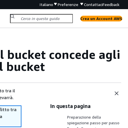
Italiano
Preferenze
Contattaci
Feedback
Crea un Account AWS
el bucket concede agli
il bucket
o tra il
evarrà.
In questa pagina
itto tra
ma
Preparazione della
spiegazione passo per passo