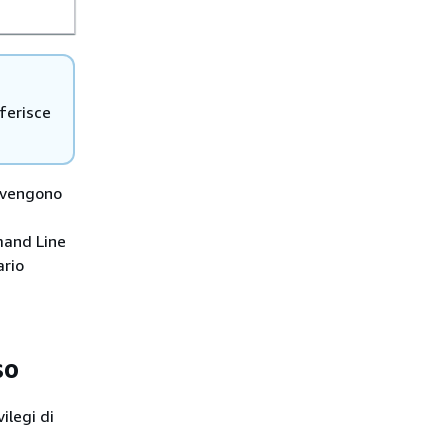
iferisce
i vengono
mand Line
ario
so
ilegi di