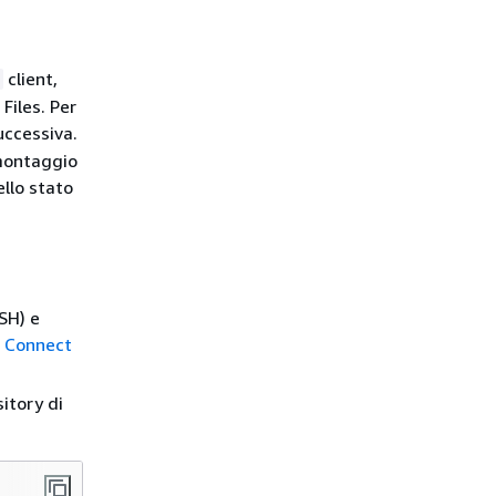
client,
Files. Per
uccessiva.
 montaggio
llo stato
SH) e
a
Connect
itory di