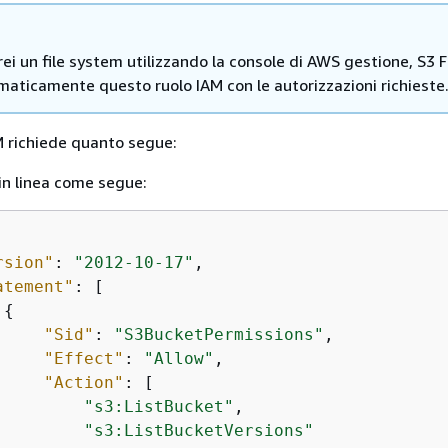
i un file system utilizzando la console di AWS gestione, S3 F
maticamente questo ruolo IAM con le autorizzazioni richieste
M richiede quanto segue:
 in linea come segue:
rsion"
: 
"2012-10-17"
,

atement"
: [

{
"Sid"
: 
"S3BucketPermissions"
,

"Effect"
: 
"Allow"
,

"Action"
: [

"s3:ListBucket"
,

"s3:ListBucketVersions"