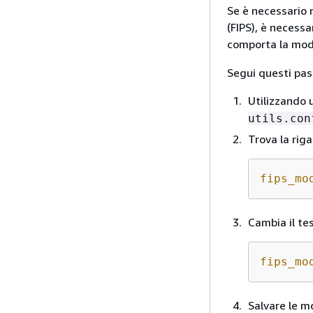
Se è necessario 
(FIPS), è necessa
comporta la mod
Segui questi pass
Utilizzando u
utils.con
Trova la rig
fips_mo
Cambia il te
fips_mo
Salvare le m