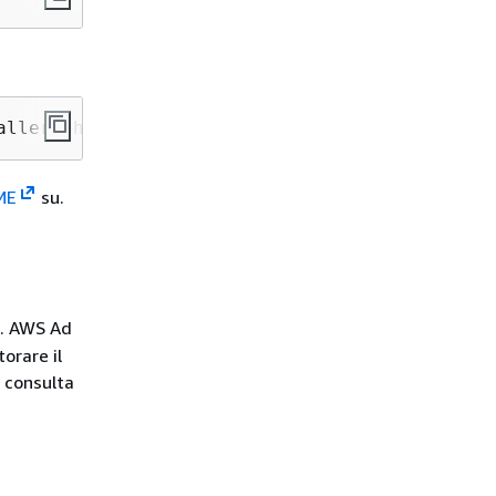
aller.sh | sudo sh -s -- --install
DME
su.
zi. AWS Ad
orare il
, consulta