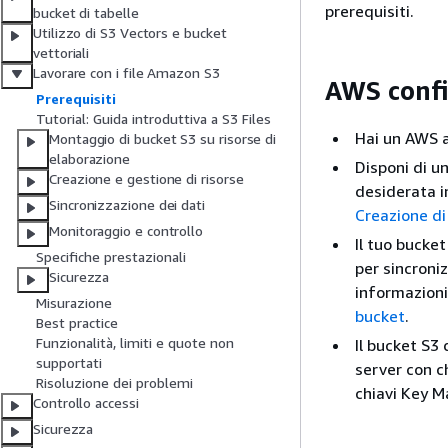
prerequisiti.
bucket di tabelle
Utilizzo di S3 Vectors e bucket
vettoriali
Lavorare con i file Amazon S3
AWS confi
Prerequisiti
Tutorial: Guida introduttiva a S3 Files
Hai un AWS 
Montaggio di bucket S3 su risorse di
elaborazione
Disponi di u
Creazione e gestione di risorse
desiderata in
Sincronizzazione dei dati
Creazione di
Monitoraggio e controllo
Il tuo bucket
Specifiche prestazionali
per sincroniz
Sicurezza
informazioni
Misurazione
bucket
.
Best practice
Funzionalità, limiti e quote non
Il bucket S3 
supportati
server con c
Risoluzione dei problemi
chiavi Key 
Controllo accessi
Sicurezza