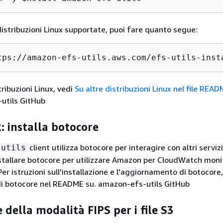
 distribuzioni Linux supportate, puoi fare quanto segue:
tps://amazon-efs-utils.aws.com/efs-utils-inst
tribuzioni Linux, vedi
Su altre distribuzioni Linux nel file REA
utils GitHub
: installa botocore
client utilizza botocore per interagire con altri servi
-utils
stallare botocore per utilizzare Amazon per CloudWatch monit
Per istruzioni sull'installazione e l'aggiornamento di botocore
i botocore nel README su. amazon-efs-utils GitHub
e della modalità FIPS per i file S3