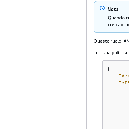
Nota
Quando cre
crea auto
Questo ruolo IA
Una politica
{
"Ve
"St