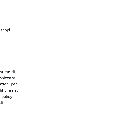
 scopi:
resume di
ronizzare
azioni per
ifiche nel
 policy
di