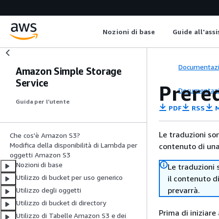
Nozioni di base
Guide all'ass
Documentaz
Amazon Simple Storage
Service
Prereq
Documentaz
Guida per l’utente
PDF
RSS
M
Le traduzioni so
Che cos'è Amazon S3?
Modifica della disponibilità di Lambda per
contenuto di una 
oggetti Amazon S3
Nozioni di base
Le traduzioni 
Utilizzo di bucket per uso generico
il contenuto d
prevarrà.
Utilizzo degli oggetti
Utilizzo di bucket di directory
Prima di iniziare
Utilizzo di Tabelle Amazon S3 e dei