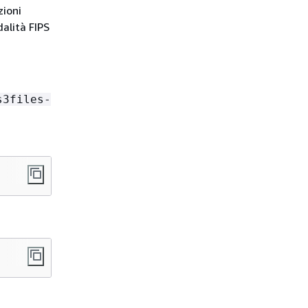
zioni
dalità FIPS
s3files-