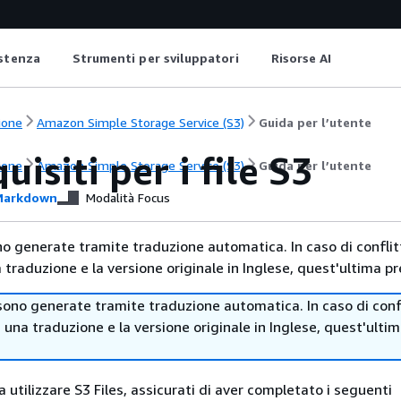
istenza
Strumenti per sviluppatori
Risorse AI
ione
Amazon Simple Storage Service (S3)
Guida per l’utente
uisiti per i file S3
ione
Amazon Simple Storage Service (S3)
Guida per l’utente
arkdown
Modalità Focus
no generate tramite traduzione automatica. In caso di conflitt
traduzione e la versione originale in Inglese, quest'ultima pr
sono generate tramite traduzione automatica. In caso di confl
i una traduzione e la versione originale in Inglese, quest'ulti
 a utilizzare S3 Files, assicurati di aver completato i seguenti