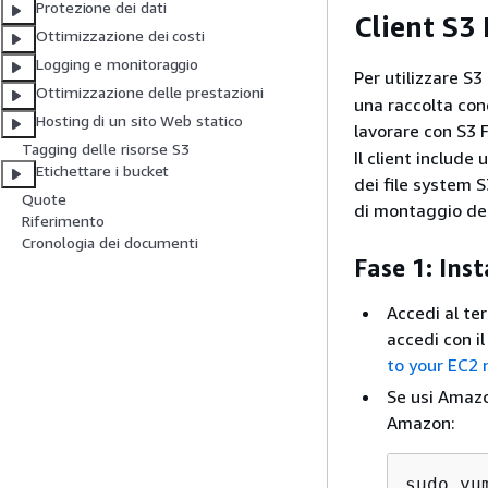
Protezione dei dati
Client S3 
Ottimizzazione dei costi
Logging e monitoraggio
Per utilizzare S3
Ottimizzazione delle prestazioni
una raccolta con
Hosting di un sito Web statico
lavorare con S3 F
Tagging delle risorse S3
Il client includ
Etichettare i bucket
dei file system 
Quote
di montaggio del
Riferimento
Cronologia dei documenti
Fase 1: Inst
Accedi al te
accedi con i
to your EC2 
Se usi Amazo
Amazon:
sudo yu