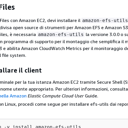
Files
 Files con Amazon EC2, devi installare il
amazon-efs-utils
divisa open source di strumenti per Amazon EFS e Amazon S3 
iles, è necessaria
la versione 3.0.0 o s
amazon-efs-utils
e un programma di supporto per il montaggio che semplifica il
S3 e abilita Amazon CloudWatch Metrics per il monitoraggio de
 file system.
allare il client
rminale per la tua istanza Amazon EC2 tramite Secure Shell (S
l nome utente appropriato. Per ulteriori informazioni, consult
nella Amazon
Elastic Compute Cloud User
Guide.
n Linux, procedi come segue per installare efs-utils dai repos
m -y install amazon-efs-utils