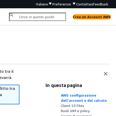
Italiano
Preferenze
Contattaci
Feedback
Crea un Account AWS
o tra il
evarrà.
In questa pagina
itto tra
ma
AWS configurazione
dell'account e del calcolo
Client S3 Files
Ruoli IAM e policy
Gruppi di sicurezza