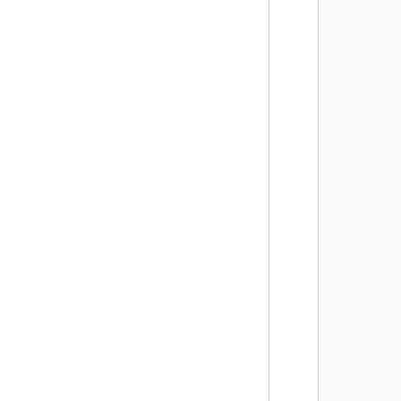
        
        
        
        
        