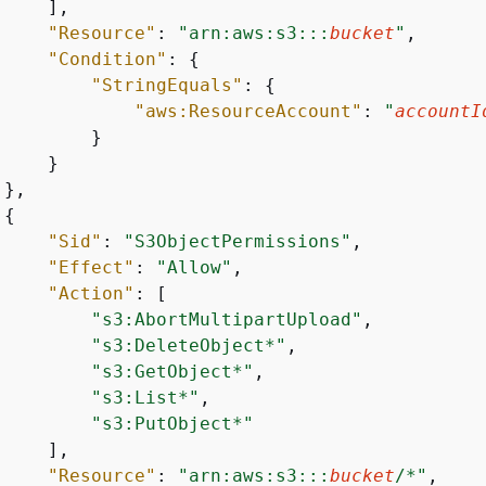
    ],

"Resource"
: 
"arn:aws:s3:::
bucket
"
,

"Condition"
: 
{
"StringEquals"
: 
{
"aws:ResourceAccount"
: 
"
accountI
        }

    }

},

{
"Sid"
: 
"S3ObjectPermissions"
,

"Effect"
: 
"Allow"
,

"Action"
: [

"s3:AbortMultipartUpload"
,

"s3:DeleteObject*"
,

"s3:GetObject*"
,

"s3:List*"
,

"s3:PutObject*"
    ],

"Resource"
: 
"arn:aws:s3:::
bucket
/*"
,
