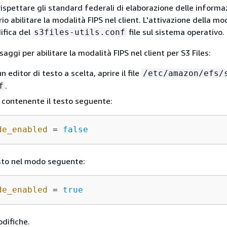
rispettare gli standard federali di elaborazione delle informa
rio abilitare la modalità FIPS nel client. L'attivazione della mo
ifica del
file sul sistema operativo.
s3files-utils.conf
aggi per abilitare la modalità FIPS nel client per S3 Files:
n editor di testo a scelta, aprire il file
/etc/amazon/efs/
.
f
a contenente il testo seguente:
de_enabled
 = 
false
sto nel modo seguente:
de_enabled
 = 
true
odifiche.