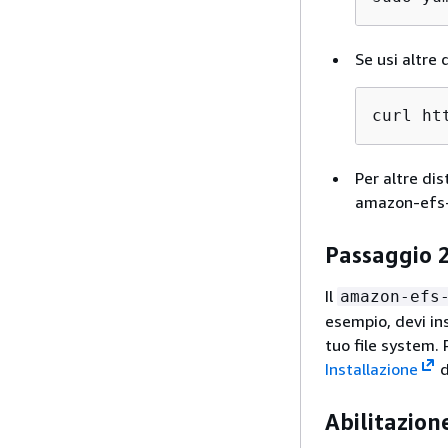
Se usi altre
curl ht
Per altre dis
amazon-efs-
Passaggio 2
Il
amazon-efs
esempio, devi in
tuo file system. 
Installazione
d
Abilitazion