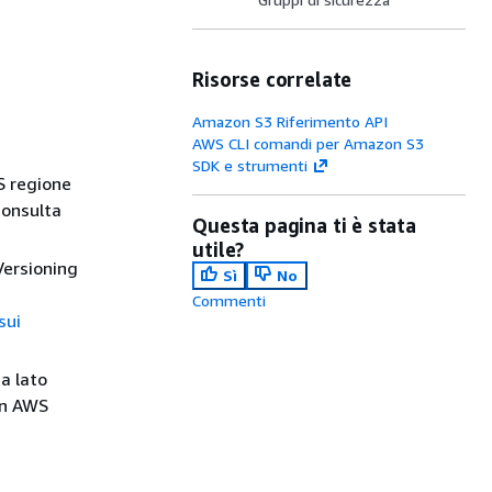
Risorse correlate
Amazon S3 Riferimento API
AWS CLI comandi per Amazon S3
SDK e strumenti
S regione
 consulta
Questa pagina ti è stata
utile?
 Versioning
Sì
No
Commenti
sui
ia lato
on AWS