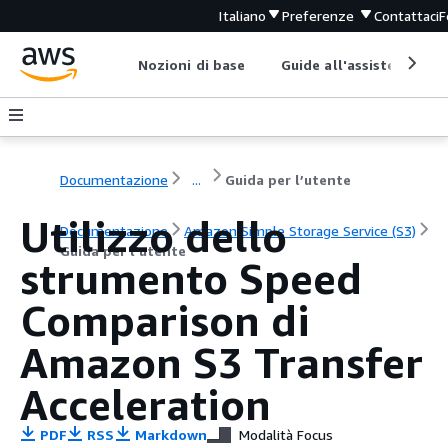
Italiano
Preferenze
Contattaci
F
Nozioni di base
Guide all'assistenza
Documentazione
...
Guida per l’utente
Utilizzo dello
Documentazione
Amazon Simple Storage Service (S3)
Guida per l’utente
strumento Speed
Comparison di
Amazon S3 Transfer
Acceleration
PDF
RSS
Markdown
Modalità Focus