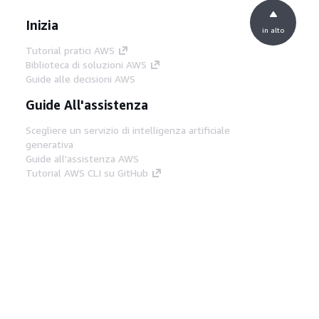
Inizia
in alto
Tutorial pratici AWS
Biblioteca di soluzioni AWS
Guide alle decisioni AWS
Guide All'assistenza
Scegliere un servizio di intelligenza artificiale
generativa
Guide all'assistenza AWS
Tutorial AWS CLI su GitHub
Strumenti Di Sviluppo
Libreria di esempi di codice AWS
AWS CLI
Centro builder AWS
Blog AWS sugli strumenti per sviluppatori
Link Utili
Scarica il server MCP di AWS Docs