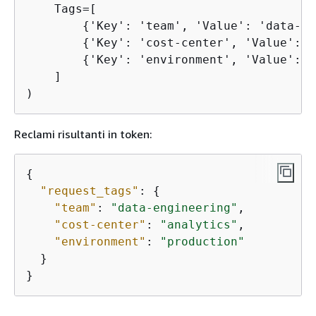
    Tags=[

{
'Key': 'team', 'Value': 'data-en
{
'Key': 'cost-center', 'Value': '
{
'Key': 'environment', 'Value': '
    ]

)
Reclami risultanti in token:
{
"request_tags"
: 
{
"team"
: 
"data-engineering"
,

"cost-center"
: 
"analytics"
,

"environment"
: 
"production"
  }

}