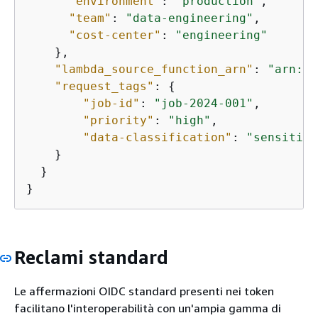
"environment"
: 
"production"
,

"team"
: 
"data-engineering"
,

"cost-center"
: 
"engineering"
    },

"lambda_source_function_arn"
: 
"arn:aw
"request_tags"
: 
{
"job-id"
: 
"job-2024-001"
,

"priority"
: 
"high"
,

"data-classification"
: 
"sensitive
    }

  }

}
Reclami standard
Le affermazioni OIDC standard presenti nei token
facilitano l'interoperabilità con un'ampia gamma di