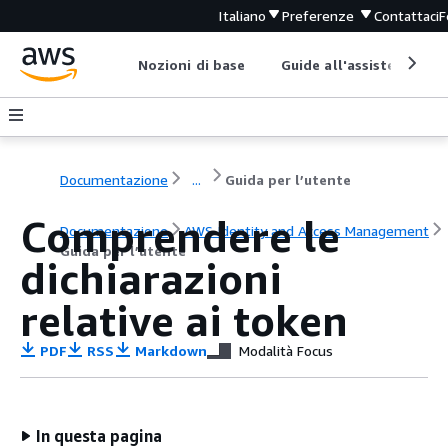
Italiano
Preferenze
Contattaci
F
Nozioni di base
Guide all'assistenza
Documentazione
...
Guida per l’utente
Comprendere le
Documentazione
AWS Identity and Access Management
Guida per l’utente
dichiarazioni
relative ai token
PDF
RSS
Markdown
Modalità Focus
In questa pagina