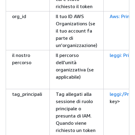
richiesto il token
org_id
Il tuo ID AWS
Aws: Princi
Organizations (se
il tuo account fa
parte di
un'organizzazione)
il nostro
Il percorso
leggi: Prin
percorso
dell'unità
organizzativa (se
applicabile)
tag_principali
Tag allegati alla
leggi:/Prin
sessione di ruolo
key>
principale o
presunta di IAM.
Quando viene
richiesto un token