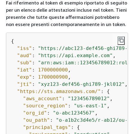
Fai riferimento al token di esempio riportato di seguito
per un elenco delle attestazioni incluse nel token. Tieni
presente che tutte queste affermazioni potrebbero
non essere presenti contemporaneamente in un token.
{
"iss"
: 
"https://abc123-def456-ghi789-jk
"aud"
: 
"https://api.example.com"
,

"sub"
: 
"arn:aws:iam::123456789012:role/
"iat"
: 
1700000000
,

"exp"
: 
1700000900
,

"jti"
: 
"xyz123-def456-ghi789-jkl012"
,

"https://sts.amazonaws.com/"
: 
{
"aws_account"
: 
"123456789012"
,

"source_region"
: 
"us-east-1"
,

"org_id"
: 
"o-abc1234567"
,

"ou_path"
: 
"o-a1b2c3d4e5/r-ab12/ou-ab
"principal_tags"
: 
{