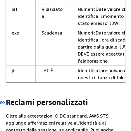
iat
Rilasciato
NumericDate valore che
a
identifica il momento in 
stato emesso il JWT.
exp
Scadenza
NumericDate valore che
identifica l'ora di scade
partire dalla quale il J
DEVE essere accettato p
l'elaborazione.
jit
JET È
Identificatore univoco pe
questa istanza di token.
Reclami personalizzati
Oltre alle attestazioni OIDC standard, AWS STS
aggiunge affermazioni relative all'identità e al
contesto della sessione, se applicabile. Puoi anche