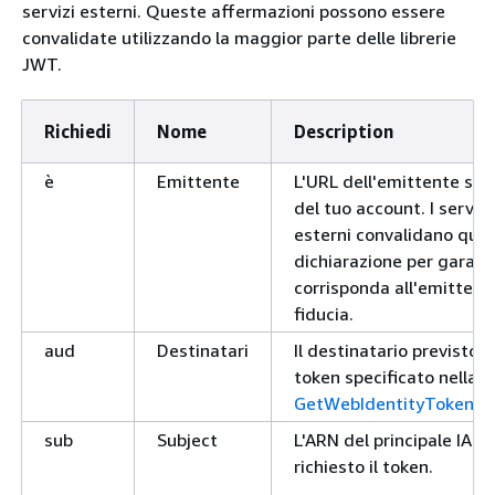
servizi esterni. Queste affermazioni possono essere
convalidate utilizzando la maggior parte delle librerie
JWT.
Richiedi
Nome
Description
è
Emittente
L'URL dell'emittente spe
del tuo account. I servizi
esterni convalidano que
dichiarazione per garant
corrisponda all'emittent
fiducia.
aud
Destinatari
Il destinatario previsto pe
token specificato nella
GetWebIdentityToken
ri
sub
Subject
L'ARN del principale IAM
richiesto il token.