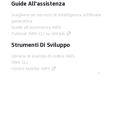
Guide All'assistenza
Scegliere un servizio di intelligenza artificiale
generativa
Guide all'assistenza AWS
Tutorial AWS CLI su GitHub
Strumenti Di Sviluppo
Libreria di esempi di codice AWS
AWS CLI
Centro builder AWS
Blog AWS sugli strumenti per sviluppatori
Link Utili
Scarica il server MCP di AWS Docs
Accedi alla Console AWS
Forum di AWS re:Post
Privacy
Condizioni del sito
Preferenze
cookie
© 2026, Amazon Web Services, Inc. o
società affiliate. Tutti i diritti riservati.