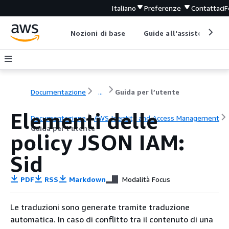
Italiano
Preferenze
Contattaci
F
Nozioni di base
Guide all'assistenza
Documentazione
...
Guida per l’utente
Elementi delle
Documentazione
AWS Identity and Access Management
Guida per l’utente
policy JSON IAM:
Sid
PDF
RSS
Markdown
Modalità Focus
Le traduzioni sono generate tramite traduzione
automatica. In caso di conflitto tra il contenuto di una