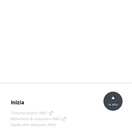
Inizia
in alto
Tutorial pratici AWS
Biblioteca di soluzioni AWS
Guide alle decisioni AWS