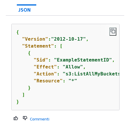
JSON
{
"Version"
:
"2012-10-17"
,

"Statement"
: [

{
"Sid"
: 
"ExampleStatementID"
,

"Effect"
: 
"Allow"
,

"Action"
: 
"s3:ListAllMyBuckets"
,

"Resource"
: 
"*"
    }

  ]

}
Commenti