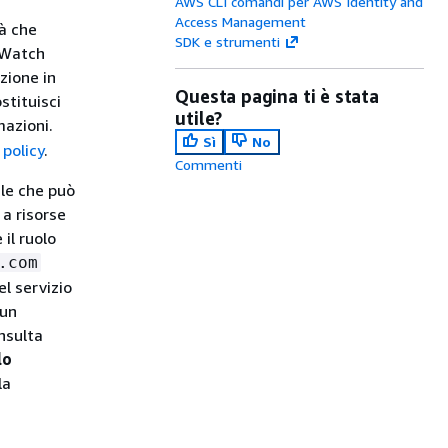
AWS CLI comandi per AWS Identity and
Access Management
à che
SDK e strumenti
udWatch
zione in
Questa pagina ti è stata
stituisci
utile?
mazioni.
Sì
No
 policy
.
Commenti
ale che può
 a risorse
il ruolo
.com
el servizio
 un
onsulta
lo
la