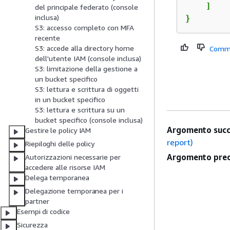
    ]

del principale federato (console
inclusa)
}
S3: accesso completo con MFA
recente
S3: accede alla directory home
Comm
dell'utente IAM (console inclusa)
S3: limitazione della gestione a
un bucket specifico
S3: lettura e scrittura di oggetti
in un bucket specifico
S3: lettura e scrittura su un
bucket specifico (console inclusa)
Argomento succ
Gestire le policy IAM
report)
Riepiloghi delle policy
Argomento prec
Autorizzazioni necessarie per
accedere alle risorse IAM
Delega temporanea
Delegazione temporanea per i
partner
Esempi di codice
Sicurezza