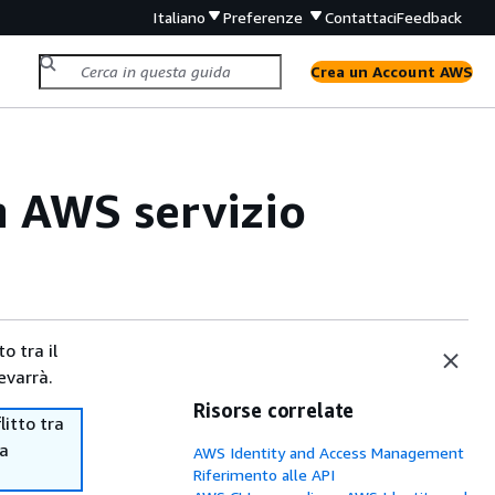
Italiano
Preferenze
Contattaci
Feedback
Crea un Account AWS
n AWS servizio
o tra il
evarrà.
Risorse correlate
itto tra
ma
AWS Identity and Access Management
Riferimento alle API