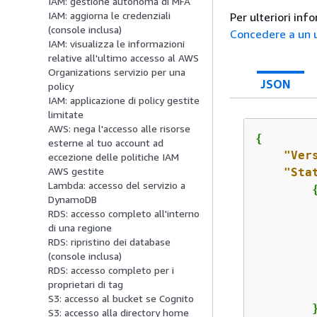
IAM: gestione autonoma di MFA
IAM: aggiorna le credenziali
Per ulteriori inf
(console inclusa)
Concedere a un u
IAM: visualizza le informazioni
relative all'ultimo accesso al AWS
Organizations servizio per una
JSON
policy
IAM: applicazione di policy gestite
limitate
AWS: nega l'accesso alle risorse
{
esterne al tuo account ad
"Ver
eccezione delle politiche IAM
AWS gestite
"Sta
Lambda: accesso del servizio a
DynamoDB
RDS: accesso completo all'interno
di una regione
RDS: ripristino dei database
(console inclusa)
RDS: accesso completo per i
proprietari di tag
         
S3: accesso al bucket se Cognito
        }
S3: accesso alla directory home