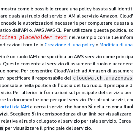
ostra come è possibile creare una policy basata sull'identit
are qualsiasi ruolo del servizio IAM al servizio Amazon. Clo
concede le autorizzazioni necessarie per completare questa a
co dall'API o. AWS AWS CLI Per utilizzare questa politica, so
nell'esempio con le tue infor
icized placeholder text
indicazioni fornite in
Creazione di una policy
o
Modifica di una
izio è un ruolo IAM che specifica un AWS servizio come princip
o. Questo consente al servizio di assumere il ruolo e accedere
 a tuo nome. Per consentire CloudWatch ad Amazon di assumere 
evi specificare il responsabile del
cloudwatch.amazonaws
ponsabile nella politica di fiducia del tuo ruolo. Il principale d
rvizio. Per ulteriori informazioni sul principale del servizio per
are la documentazione per quel servizio. Per alcuni servizi, c
ortati da IAM
e cerca i servizi che hanno
Sì
nella colonna
Ruo
vizi
. Scegliere
Sì
in corrispondenza di un link per visualizzare 
lativa al ruolo collegato al servizio per tale servizio. Cerca
per visualizzare il principale del servizio.
m