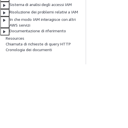
Sistema di analisi degli accessi IAM
Risoluzione dei problemi relativi a IAM
In che modo IAM interagisce con altri
AWS servizi
Documentazione di riferimento
Resources
Chiamata di richieste di query HTTP
Cronologia dei documenti
Inizia
Guide All'ass
Tutorial pratici AWS
Scegliere un serviz
Biblioteca di soluzioni AWS
generativa
Guide alle decisioni AWS
Guide all'assiste
Tutorial AWS CLI 