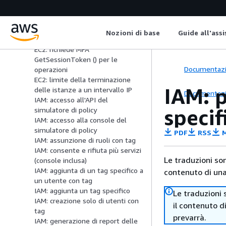
di una regione (console inclusa)
EC2: avvio o interruzione di
un'istanza, modifica di un gruppo
Nozioni di base
Guide all'ass
di sicurezza (console inclusa)
EC2: richiede MFA
GetSessionToken () per le
Documentaz
operazioni
EC2: limite della terminazione
IAM: 
delle istanze a un intervallo IP
Documentaz
IAM: accesso all'API del
specif
simulatore di policy
IAM: accesso alla console del
simulatore di policy
PDF
RSS
M
IAM: assunzione di ruoli con tag
IAM: consente e rifiuta più servizi
Le traduzioni so
(console inclusa)
IAM: aggiunta di un tag specifico a
contenuto di una 
un utente con tag
IAM: aggiunta un tag specifico
Le traduzioni 
IAM: creazione solo di utenti con
il contenuto d
tag
prevarrà.
IAM: generazione di report delle