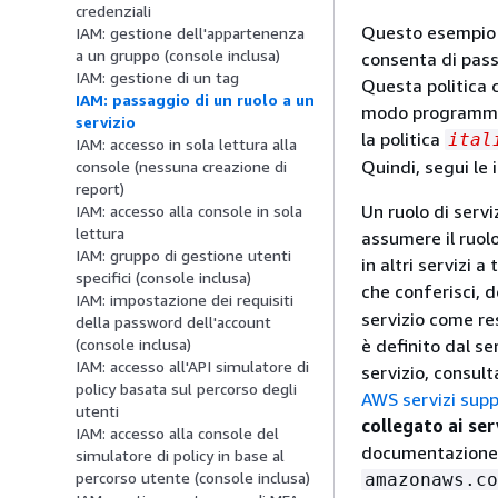
credenziali
Questo esempio m
IAM: gestione dell'appartenenza
a un gruppo (console inclusa)
consenta di pass
IAM: gestione di un tag
Questa politica 
IAM: passaggio di un ruolo a un
modo programmati
servizio
la politica
ital
IAM: accesso in sola lettura alla
Quindi, segui le 
console (nessuna creazione di
report)
Un ruolo di serv
IAM: accesso alla console in sola
lettura
assumere il ruol
IAM: gruppo di gestione utenti
in altri servizi
specifici (console inclusa)
che conferisci, d
IAM: impostazione dei requisiti
servizio come res
della password dell'account
è definito dal se
(console inclusa)
IAM: accesso all'API simulatore di
servizio, consult
policy basata sul percorso degli
AWS servizi supp
utenti
collegato ai ser
IAM: accesso alla console del
documentazione re
simulatore di policy in base al
percorso utente (console inclusa)
amazonaws.co