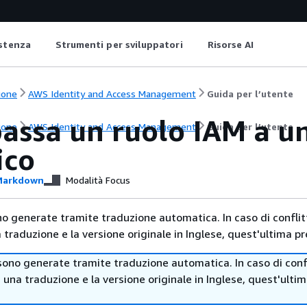
istenza
Strumenti per sviluppatori
Risorse AI
ione
AWS Identity and Access Management
Guida per l’utente
passa un ruolo IAM a u
ione
AWS Identity and Access Management
Guida per l’utente
ico
arkdown
Modalità Focus
no generate tramite traduzione automatica. In caso di conflitt
traduzione e la versione originale in Inglese, quest'ultima pr
sono generate tramite traduzione automatica. In caso di confl
i una traduzione e la versione originale in Inglese, quest'ulti