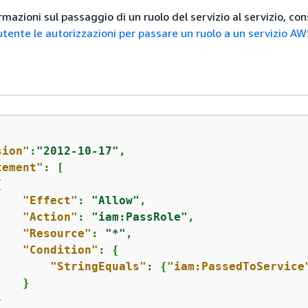
ormazioni sul passaggio di un ruolo del servizio al servizio, co
tente le autorizzazioni per passare un ruolo a un servizio AW
sion"
:
"2012-10-17"
,

tement"
: [

{
"Effect"
: 
"Allow"
,

"Action"
: 
"iam:PassRole"
,

"Resource"
: 
"*"
,

"Condition"
: 
{
"StringEquals"
: 
{
"iam:PassedToService
   }


