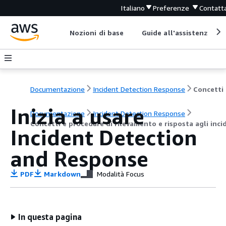
Italiano
Preferenze
Contatta
Nozioni di base
Guide all'assistenza
Documentazione
Incident Detection Response
Conc
Inizia a usare
Documentazione
Incident Detection Response
Concetti e procedure di rilevamento e risposta agli inci
Incident Detection
and Response
PDF
Markdown
Modalità Focus
In questa pagina