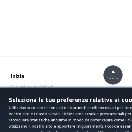
Inizia
in alto
Tutorial pratici AWS
Biblioteca di soluzioni AWS
Guide alle decisioni AWS
Seleziona le tue preferenze relative ai co
Utilizziamo cookie essenziali e strumenti simili necessari per forni
Guide All'assistenza
nostro sito e i nostri servizi. Utilizziamo i cookie prestazionali per
Scegliere un servizio di intelligenza artificiale
raccogliere statistiche anonime in modo da poter capire come i cli
generativa
utilizzano il nostro sito e apportare miglioramenti. I cookie essen
Guide all'assistenza AWS