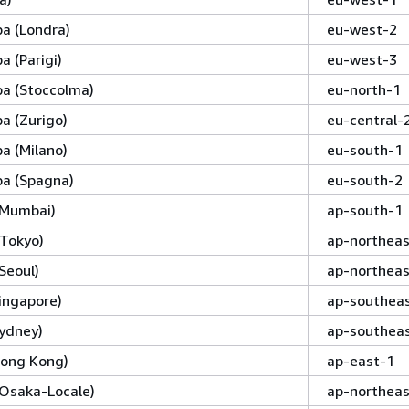
a (Londra)
eu-west-2
a (Parigi)
eu-west-3
a (Stoccolma)
eu-north-1
a (Zurigo)
eu-central-
a (Milano)
eu-south-1
pa (Spagna)
eu-south-2
 (Mumbai)
ap-south-1
(Tokyo)
ap-northeas
(Seoul)
ap-northeas
Singapore)
ap-southea
Sydney)
ap-southea
(Hong Kong)
ap-east-1
 (Osaka-Locale)
ap-northeas