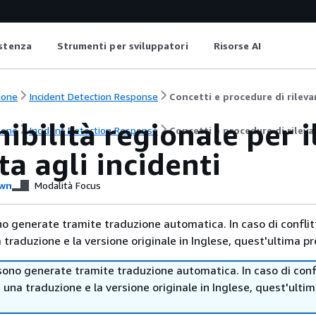
istenza
Strumenti per sviluppatori
Risorse AI
ione
Incident Detection Response
Concetti e procedure di rileva
ibilità regionale per i
ione
Incident Detection Response
Concetti e procedure di rileva
ta agli incidenti
wn
Modalità Focus
no generate tramite traduzione automatica. In caso di conflitt
traduzione e la versione originale in Inglese, quest'ultima pr
sono generate tramite traduzione automatica. In caso di confl
i una traduzione e la versione originale in Inglese, quest'ulti