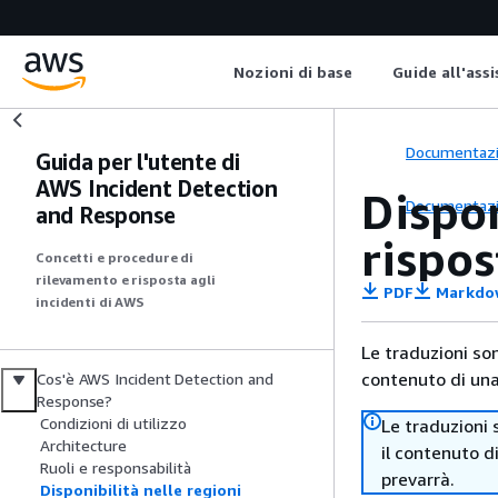
Nozioni di base
Guide all'ass
Documentaz
Guida per l'utente di
AWS Incident Detection
Dispon
Documentaz
and Response
rispos
Concetti e procedure di
rilevamento e risposta agli
PDF
Markdo
incidenti di AWS
Le traduzioni so
contenuto di una 
Cos'è AWS Incident Detection and
Response?
Condizioni di utilizzo
Le traduzioni 
Architecture
il contenuto d
Ruoli e responsabilità
prevarrà.
Disponibilità nelle regioni