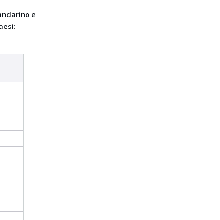
andarino e
aesi:
1
1