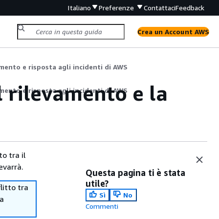
Italiano
Preferenze
Contattaci
Feedback
Crea un Account AWS
mento e risposta agli incidenti di AWS
l rilevamento e la
mento e risposta agli incidenti di AWS
o tra il
evarrà.
Questa pagina ti è stata
utile?
itto tra
Sì
No
ma
Commenti