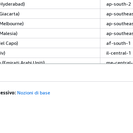
 (Hyderabad)
ap-south-2
(Giacarta)
ap-southea
(Melbourne)
ap-southea
(Malesia)
ap-southea
del Capo)
af-south-1
iv)
il-central-1
(Emirati Arabi Uniti)
me-central-
 (Bahrein)
me-south-1
 (US-East)
us-gov-eas
 (US-West)
us-gov-wes
essivo:
Nozioni di base
edente:
Ruoli e responsabilità