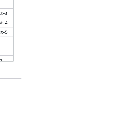
st-3
st-4
st-5
1
t-1
t-1