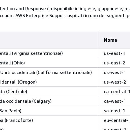
ection and Response è disponibile in inglese, giapponese, m
account AWS Enterprise Support ospitati in uno dei seguenti p
Nome
entali (Virginia settentrionale)
us-east-1
entali (Ohio)
us-east-2
Uniti occidentali (California settentrionale)
us-west-1
cidentali (Oregon)
us-west-2
a (Centrale)
ca-central-
a occidentale (Calgary)
ca-west-1
San Paolo)
sa-east-1
a (Francoforte)
eu-central-
a)
eu-west-1