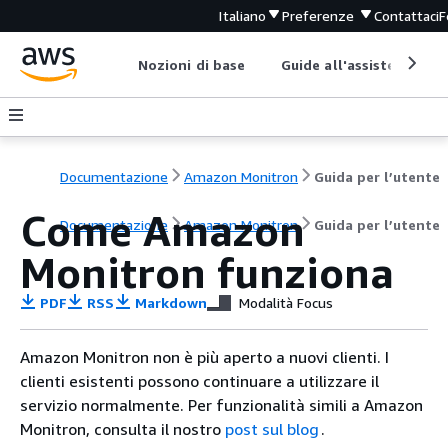
Italiano
Preferenze
Contattaci
F
Nozioni di base
Guide all'assistenza
Documentazione
Amazon Monitron
Guida per l’utente
Come Amazon
Documentazione
Amazon Monitron
Guida per l’utente
Monitron funziona
PDF
RSS
Markdown
Modalità Focus
Amazon Monitron non è più aperto a nuovi clienti. I
clienti esistenti possono continuare a utilizzare il
servizio normalmente. Per funzionalità simili a Amazon
Monitron, consulta il nostro
post sul blog
.