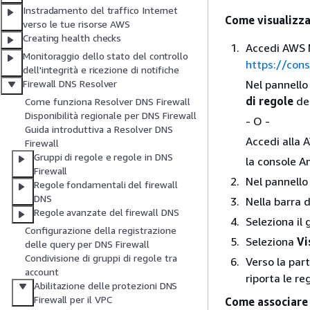
Instradamento del traffico Internet
Come visualizza
verso le tue risorse AWS
Creating health checks
Accedi AWS M
Monitoraggio dello stato del controllo
https://con
dell'integrità e ricezione di notifiche
Nel pannello
Firewall DNS Resolver
di regole
del
Come funziona Resolver DNS Firewall
Disponibilità regionale per DNS Firewall
- O -
Guida introduttiva a Resolver DNS
Accedi alla
Firewall
Gruppi di regole e regole in DNS
la console 
Firewall
Nel pannello
Regole fondamentali del firewall
DNS
Nella barra d
Regole avanzate del firewall DNS
Seleziona il
Configurazione della registrazione
Seleziona
Vi
delle query per DNS Firewall
Condivisione di gruppi di regole tra
Verso la par
account
riporta le re
Abilitazione delle protezioni DNS
Firewall per il VPC
Come associare 