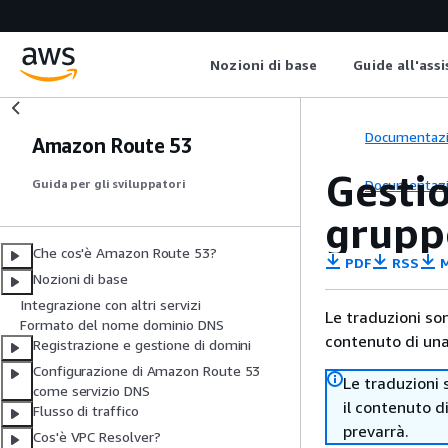
Nozioni di base
Guide all'ass
Documentaz
Amazon Route 53
Gestio
Documentaz
Guida per gli sviluppatori
grupp
Che cos'è Amazon Route 53?
PDF
RSS
M
Nozioni di base
Integrazione con altri servizi
Le traduzioni so
Formato del nome dominio DNS
contenuto di una 
Registrazione e gestione di domini
Configurazione di Amazon Route 53
Le traduzioni 
come servizio DNS
il contenuto d
Flusso di traffico
prevarrà.
Cos'è VPC Resolver?