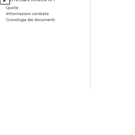
Quote
Informazioni correlate
Cronologia dei documenti
Inizia
Guide All'ass
Tutorial pratici AWS
Scegliere un serviz
Biblioteca di soluzioni AWS
generativa
Guide alle decisioni AWS
Guide all'assiste