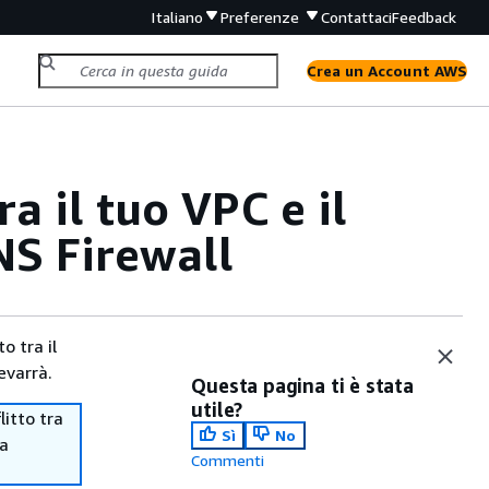
Italiano
Preferenze
Contattaci
Feedback
Crea un Account AWS
a il tuo VPC e il
NS Firewall
o tra il
evarrà.
Questa pagina ti è stata
utile?
itto tra
Sì
No
ma
Commenti