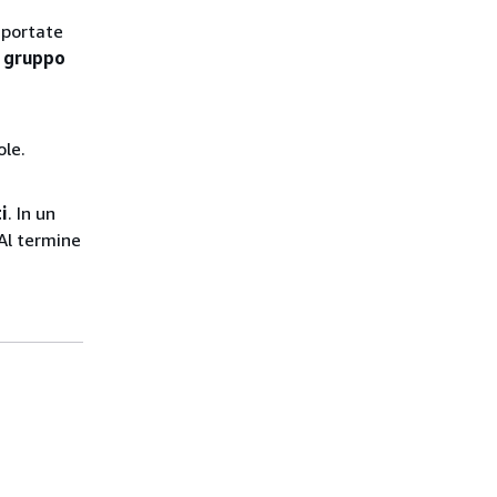
iportate
n gruppo
ole.
i
. In un
 Al termine