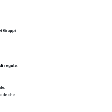
ei
Gruppi
di regole
.
le.
chede che