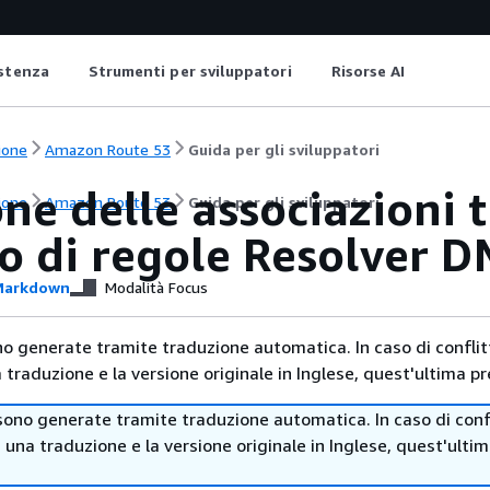
istenza
Strumenti per sviluppatori
Risorse AI
ione
Amazon Route 53
Guida per gli sviluppatori
ne delle associazioni tr
ione
Amazon Route 53
Guida per gli sviluppatori
o di regole Resolver D
arkdown
Modalità Focus
no generate tramite traduzione automatica. In caso di conflitt
traduzione e la versione originale in Inglese, quest'ultima pr
sono generate tramite traduzione automatica. In caso di confl
i una traduzione e la versione originale in Inglese, quest'ulti