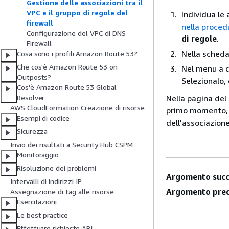
Gestione delle associazioni tra il
VPC e il gruppo di regole del
Individua le
firewall
nella proce
Configurazione del VPC di DNS
di regole
.
Firewall
Nella sched
Cosa sono i profili Amazon Route 53?
Che cos'è Amazon Route 53 on
Nel menu a d
Outposts?
Selezionalo,
Cos'è Amazon Route 53 Global
Nella pagina del
Resolver
AWS CloudFormation Creazione di risorse
primo momento,
Esempi di codice
dell'associazion
Sicurezza
Invio dei risultati a Security Hub CSPM
Monitoraggio
Risoluzione dei problemi
Argomento succ
Intervalli di indirizzi IP
Argomento prec
Assegnazione di tag alle risorse
Esercitazioni
Le best practice
Effettuare richieste API